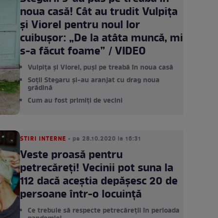
noua casă! Cât au trudit Vulpița
și Viorel pentru noul lor
cuibușor: „De la atâta muncă, mi
s-a făcut foame” / VIDEO
Vulpița și Viorel, puși pe treabă în noua casă
Soții Stegaru și-au aranjat cu drag noua
grădină
Cum au fost primiți de vecini
STIRI INTERNE
• pe 28.10.2020 la 16:31
Veste proasă pentru
petrecăreți! Vecinii pot suna la
112 dacă aceștia depășesc 20 de
persoane într-o locuință
Ce trebuie să respecte petrecăreții în perioada