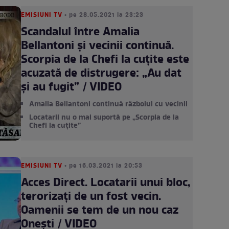
EMISIUNI TV
• pe 28.05.2021 la 23:23
Scandalul între Amalia
Bellantoni și vecinii continuă.
Scorpia de la Chefi la cuțite este
acuzată de distrugere: „Au dat
și au fugit” / VIDEO
Amalia Bellantoni continuă războiul cu vecinii
Locatarii nu o mai suportă pe „Scorpia de la
Chefi la cuțite”
EMISIUNI TV
• pe 16.03.2021 la 20:53
Acces Direct. Locatarii unui bloc,
terorizați de un fost vecin.
Oamenii se tem de un nou caz
Onești / VIDEO