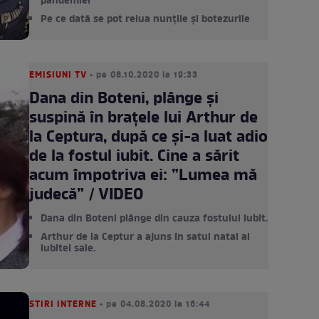
pandemiei
Pe ce dată se pot relua nunțile și botezurile
EMISIUNI TV
• pe 08.10.2020 la 19:33
Dana din Boteni, plânge și
suspină în brațele lui Arthur de
la Ceptura, după ce și-a luat adio
de la fostul iubit. Cine a sărit
acum împotriva ei: ”Lumea mă
judecă” / VIDEO
Dana din Boteni plânge din cauza fostului iubit.
Arthur de la Ceptur a ajuns în satul natal al
iubitei sale.
STIRI INTERNE
• pe 04.08.2020 la 16:44