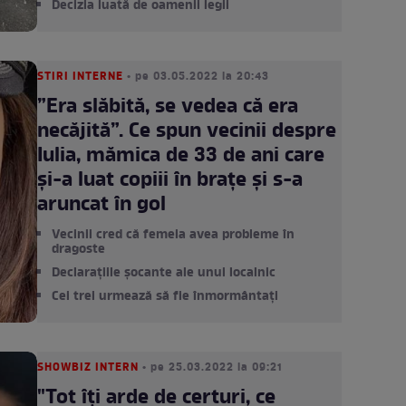
Decizia luată de oamenii legii
STIRI INTERNE
• pe 03.05.2022 la 20:43
”Era slăbită, se vedea că era
necăjită”. Ce spun vecinii despre
Iulia, mămica de 33 de ani care
și-a luat copiii în brațe și s-a
aruncat în gol
Vecinii cred că femeia avea probleme în
dragoste
Declarațiile șocante ale unui localnic
Cei trei urmează să fie înmormântați
SHOWBIZ INTERN
• pe 25.03.2022 la 09:21
"Tot îți arde de certuri, ce