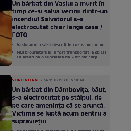
Un bărbat din Vaslui a murit în
timp ce-și salva vecinii dintr-un
incendiu! Salvatorul s-a
electrocutat chiar lângă casă /
FOTO
Vasluianul a sărit desculț în curtea vecinilor.
Fiul proprietarului a fost transportat la spital
cu arsuri pe o suprafață de 20% din corp.
STIRI INTERNE
• pe 11.07.2020 la 13:49
Un bărbat din Dâmbovița, băut,
s-a electrocutat pe stâlpul, de
pe care amenința că se aruncă.
Victima se luptă acum pentru a
supraviețui