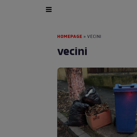
HOMEPAGE
» VECINI
vecini