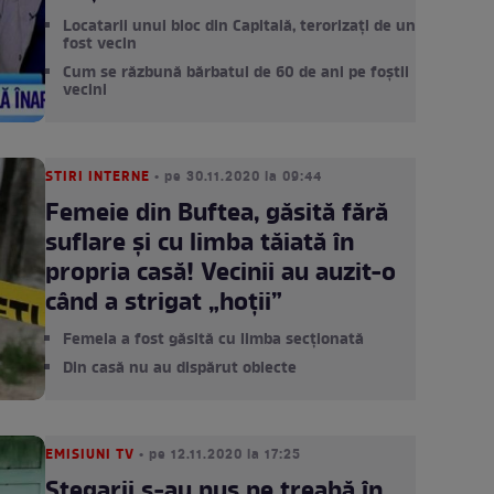
Locatarii unui bloc din Capitală, terorizați de un
fost vecin
Cum se răzbună bărbatul de 60 de ani pe foștii
vecini
STIRI INTERNE
• pe 30.11.2020 la 09:44
Femeie din Buftea, găsită fără
suflare și cu limba tăiată în
propria casă! Vecinii au auzit-o
când a strigat „hoții”
Femeia a fost găsită cu limba secționată
Din casă nu au dispărut obiecte
EMISIUNI TV
• pe 12.11.2020 la 17:25
Stegarii s-au pus pe treabă în