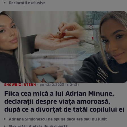
Declarații exclusive
SHOWBIZ INTERN
• pe 13.12.2025 la 21:54
Fiica cea mică a lui Adrian Minune,
declarații despre viața amoroasă,
după ce a divorțat de tatăl copilului ei
Adriana Simionescu ne spune dacă are sau nu iubit
Și-a refăcut viața după divorț?