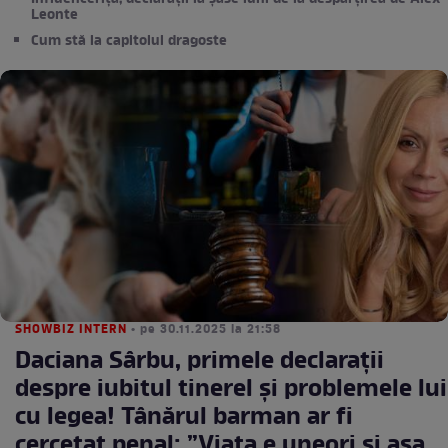
Leonte
Cum stă la capitolul dragoste
SHOWBIZ INTERN
• pe 30.11.2025 la 21:58
Daciana Sârbu, primele declarații
despre iubitul tinerel și problemele lui
cu legea! Tânărul barman ar fi
cercetat penal: ”Viața e uneori și așa,