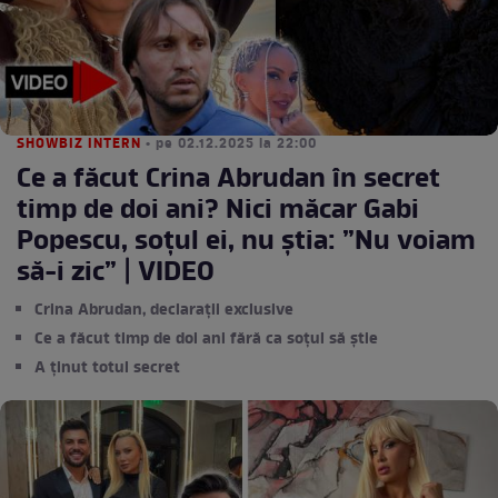
SHOWBIZ INTERN
• pe 02.12.2025 la 22:00
Ce a făcut Crina Abrudan în secret
timp de doi ani? Nici măcar Gabi
Popescu, soțul ei, nu știa: ”Nu voiam
să-i zic” | VIDEO
Crina Abrudan, declarații exclusive
Ce a făcut timp de doi ani fără ca soțul să știe
A ținut totul secret