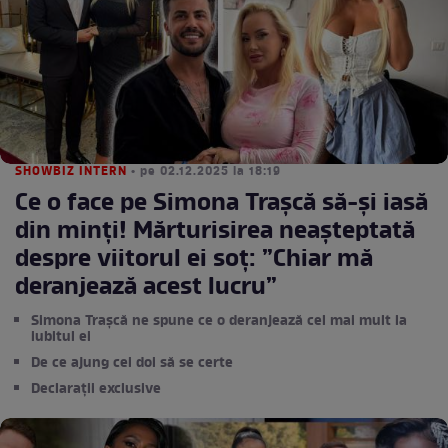
SHOWBIZ INTERN
• pe 02.12.2025 la 18:19
Ce o face pe Simona Trașcă să-și iasă
din minți! Mărturisirea neașteptată
despre viitorul ei soț: ”Chiar mă
deranjează acest lucru”
Simona Trașcă ne spune ce o deranjează cel mai mult la
iubitul ei
De ce ajung cei doi să se certe
Declarații exclusive