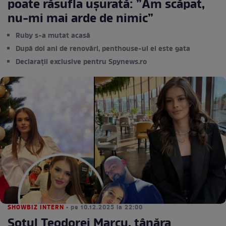
poate răsufla ușurată: ”Am scăpat,
nu-mi mai arde de nimic”
Ruby s-a mutat acasă
După doi ani de renovări, penthouse-ul ei este gata
Declarații exclusive pentru Spynews.ro
SHOWBIZ INTERN
• pe 10.12.2025 la 22:00
Soțul Teodorei Marcu, tânăra