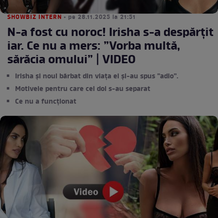
SHOWBIZ INTERN
• pe 28.11.2025 la 21:51
N-a fost cu noroc! Irisha s-a despărţit
iar. Ce nu a mers: ”Vorba multă,
sărăcia omului” | VIDEO
Irisha și noul bărbat din viața ei și-au spus ”adio”.
Motivele pentru care cei doi s-au separat
Ce nu a funcționat