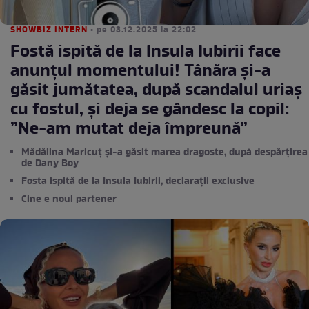
SHOWBIZ INTERN
• pe 03.12.2025 la 22:02
Fostă ispită de la Insula Iubirii face
anunțul momentului! Tânăra și-a
găsit jumătatea, după scandalul uriaș
cu fostul, și deja se gândesc la copil:
”Ne-am mutat deja împreună”
Mădălina Maricuț și-a găsit marea dragoste, după despărțirea
de Dany Boy
Fosta ispită de la Insula Iubirii, declarații exclusive
Cine e noul partener