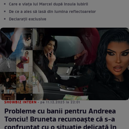
Care e viața lui Marcel după Insula Iubirii
De ce a ales să iasă din lumina reflectoarelor
Declarații exclusive
SHOWBIZ INTERN
• pe 11.12.2025 la 22:01
Probleme cu banii pentru Andreea
Tonciu! Bruneta recunoaște că s-a
confruntat cu o situație delicată în