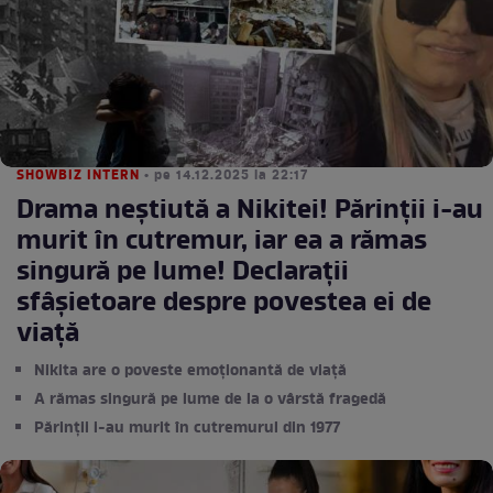
SHOWBIZ INTERN
• pe 14.12.2025 la 22:17
Drama neștiută a Nikitei! Părinții i-au
murit în cutremur, iar ea a rămas
singură pe lume! Declarații
sfâșietoare despre povestea ei de
viață
Nikita are o poveste emoționantă de viață
A rămas singură pe lume de la o vârstă fragedă
Părinții i-au murit în cutremurul din 1977