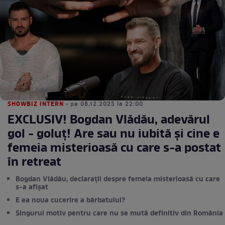
SHOWBIZ INTERN
• pe 08.12.2025 la 22:00
EXCLUSIV! Bogdan Vlădău, adevărul
gol - goluţ! Are sau nu iubită și cine e
femeia misterioasă cu care s-a postat
în retreat
Bogdan Vlădău, declarații despre femeia misterioasă cu care
s-a afișat
E ea noua cucerire a bărbatului?
Singurul motiv pentru care nu se mută definitiv din România