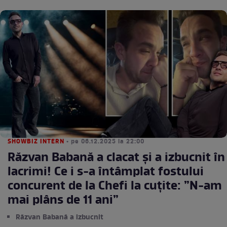
SHOWBIZ INTERN
• pe 06.12.2025 la 22:00
Răzvan Babană a clacat și a izbucnit în
lacrimi! Ce i s-a întâmplat fostului
concurent de la Chefi la cuțite: ”N-am
mai plâns de 11 ani”
Răzvan Babană a izbucnit