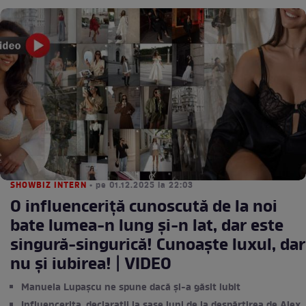
SHOWBIZ INTERN
• pe 01.12.2025 la 22:03
O influenceriţă cunoscută de la noi
bate lumea-n lung şi-n lat, dar este
singură-singurică! Cunoaşte luxul, dar
nu şi iubirea! | VIDEO
Manuela Lupașcu ne spune dacă și-a găsit iubit
Influencerița, declarații la șase luni de la despărțirea de Alex