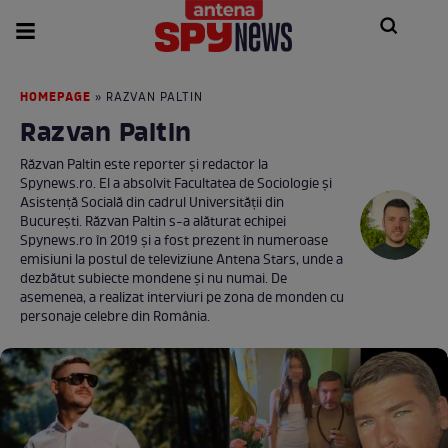
HOMEPAGE
» RAZVAN PALTIN
Razvan Paltin
Răzvan Paltin este reporter și redactor la
Spynews.ro. El a absolvit Facultatea de Sociologie și
Asistență Socială din cadrul Universității din
București. Răzvan Paltin s-a alăturat echipei
Spynews.ro în 2019 și a fost prezent în numeroase
emisiuni la postul de televiziune Antena Stars, unde a
dezbătut subiecte mondene și nu numai. De
asemenea, a realizat interviuri pe zona de monden cu
personaje celebre din România.