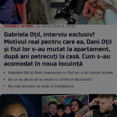
SHOWBIZ INTERN
• pe 08.02.2026 la 22:06
Gabriela Oțil, interviu exclusiv!
Motivul real pentru care ea, Dani Oțil
și fiul lor s-au mutat la apartament,
după ani petrecuți la casă. Cum s-au
acomodat în noua locuință
Gabriela Oțil și Dani, împreună cu fiul lor, s-au mutat la bloc
De ce au decis să se mute cu chirie în București
Nu mai locuiesc la casă, în Corbeanca