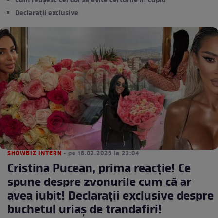
Cum reușesc cei doi să evite certurile în cuplu
Declarații exclusive
SHOWBIZ INTERN
• pe 18.02.2026 la 22:04
Cristina Pucean, prima reacție! Ce
spune despre zvonurile cum că ar
avea iubit! Declaraţii exclusive despre
buchetul uriaş de trandafiri!