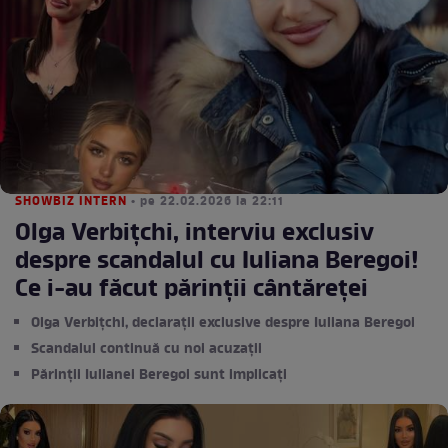
SHOWBIZ INTERN
• pe 22.02.2026 la 22:11
Olga Verbițchi, interviu exclusiv
despre scandalul cu Iuliana Beregoi!
Ce i-au făcut părinţii cântăreţei
Olga Verbițchi, declarații exclusive despre Iuliana Beregoi
Scandalul continuă cu noi acuzații
Părinții Iulianei Beregoi sunt implicați