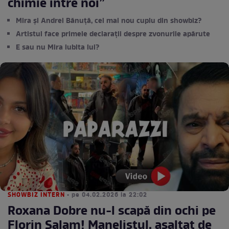
chimie între noi”
Mira și Andrei Bănuță, cel mai nou cuplu din showbiz?
Artistul face primele declarații despre zvonurile apărute
E sau nu Mira iubita lui?
SHOWBIZ INTERN
• pe 04.02.2026 la 22:02
Roxana Dobre nu-l scapă din ochi pe
Florin Salam! Manelistul, asaltat de