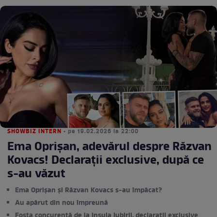
SHOWBIZ INTERN
• pe 19.02.2026 la 22:00
Ema Oprișan, adevărul despre Răzvan
Kovacs! Declaraţii exclusive, după ce
s-au văzut
Ema Oprișan și Răzvan Kovacs s-au împăcat?
Au apărut din nou împreună
Fosta concurentă de la Insula Iubirii, declarații exclusive