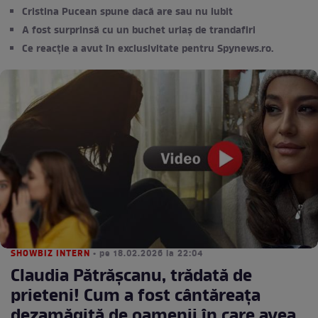
Cristina Pucean spune dacă are sau nu iubit
A fost surprinsă cu un buchet uriaș de trandafiri
Ce reacție a avut în exclusivitate pentru Spynews.ro.
SHOWBIZ INTERN
• pe 18.02.2026 la 22:04
Claudia Pătrășcanu, trădată de
prieteni! Cum a fost cântăreața
dezamăgită de oamenii în care avea