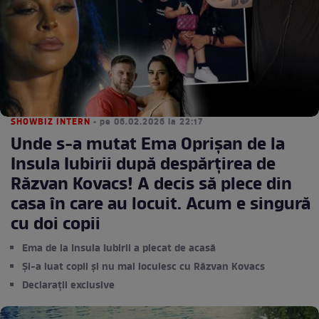
SHOWBIZ INTERN
• pe 06.02.2026 la 22:17
Unde s-a mutat Ema Oprișan de la
Insula Iubirii după despărțirea de
Răzvan Kovacs! A decis să plece din
casa în care au locuit. Acum e singură
cu doi copii
Ema de la Insula Iubirii a plecat de acasă
Și-a luat copii și nu mai locuiesc cu Răzvan Kovacs
Declarații exclusive