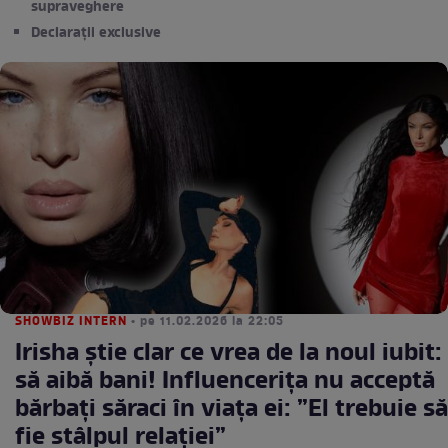
supraveghere
Declarații exclusive
SHOWBIZ INTERN
• pe 11.02.2026 la 22:05
Irisha știe clar ce vrea de la noul iubit:
să aibă bani! Influencerița nu acceptă
bărbați săraci în viața ei: ”El trebuie să
fie stâlpul relației”