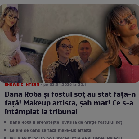
SHOWBIZ INTERN
• pe 02.04.2026 la 22:11
Dana Roba și fostul soț au stat față-n
față! Makeup artista, şah mat! Ce s-a
întâmplat la tribunal
Dana Roba îi pregătește lovitura de grație fostului soț
Ce are de gând să facă make-up artista
Ieri a avut loc un nou proces între ea și Daniel Balaciu