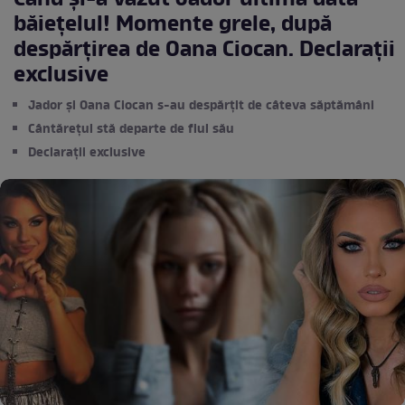
Când și-a văzut Jador ultima dată
băiețelul! Momente grele, după
despărțirea de Oana Ciocan. Declarații
exclusive
Jador și Oana Ciocan s-au despărțit de câteva săptămâni
Cântărețul stă departe de fiul său
Declarații exclusive