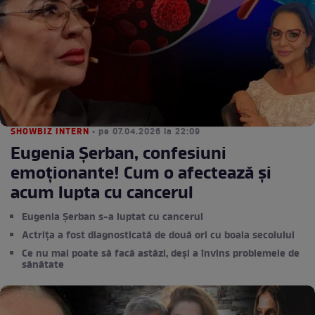
SHOWBIZ INTERN
• pe 07.04.2026 la 22:09
Eugenia Șerban, confesiuni
emoţionante! Cum o afectează şi
acum lupta cu cancerul
Eugenia Șerban s-a luptat cu cancerul
Actrița a fost diagnosticată de două ori cu boala secolului
Ce nu mai poate să facă astăzi, deși a învins problemele de
sănătate