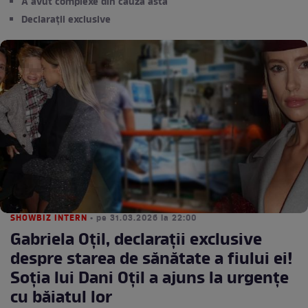
A avut complexe din cauza asta
Declarații exclusive
SHOWBIZ INTERN
• pe 31.03.2026 la 22:00
Gabriela Oțil, declarații exclusive
despre starea de sănătate a fiului ei!
Soția lui Dani Oțil a ajuns la urgențe
cu băiatul lor