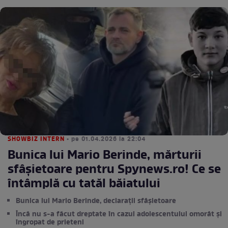
SHOWBIZ INTERN
• pe 01.04.2026 la 22:04
Bunica lui Mario Berinde, mărturii
sfâșietoare pentru Spynews.ro! Ce se
întâmplă cu tatăl băiatului
Bunica lui Mario Berinde, declarații sfâșietoare
Încă nu s-a făcut dreptate în cazul adolescentului omorât și
îngropat de prieteni