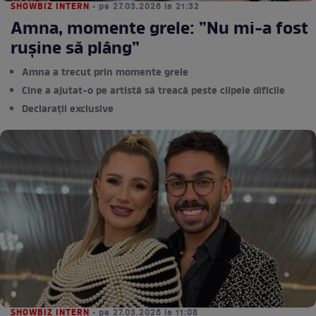
SHOWBIZ INTERN
• pe 27.03.2026 la 21:32
Amna, momente grele: ”Nu mi-a fost
rușine să plâng”
Amna a trecut prin momente grele
Cine a ajutat-o pe artistă să treacă peste clipele dificile
Declarații exclusive
SHOWBIZ INTERN
• pe 27.03.2026 la 11:08