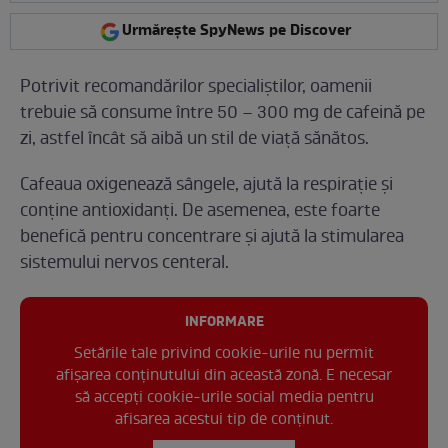
Urmărește SpyNews pe Discover
Potrivit recomandărilor specialiștilor, oamenii
trebuie să consume între 50 – 300 mg de cafeină pe
zi, astfel încât să aibă un stil de viață sănătos.
Cafeaua oxigenează sângele, ajută la respirație și
conține antioxidanți. De asemenea, este foarte
benefică pentru concentrare și ajută la stimularea
sistemului nervos centeral.
INFORMARE
Setările tale privind cookie-urile nu permit
afișarea conținutului din această zonă. E necesar
să accepți cookie-urile social media pentru
afisarea acestui tip de conținut.