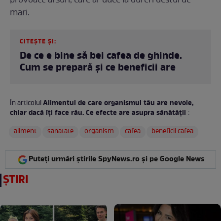
provoace arsuri, care ar duce la dureri destul de
mari.
CITEȘTE ȘI:
De ce e bine să bei cafea de ghinde.
Cum se prepară și ce beneficii are
Alimentul de care organismul tău are nevoie,
În articolul
chiar dacă îți face rău. Ce efecte are asupra sănătății
:
aliment
sanatate
organism
cafea
beneficii cafea
Puteți urmări știrile SpyNews.ro și pe Google News
ȘTIRI