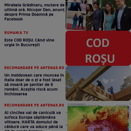
Mirabela Grădinaru, mutare de
ultimă oră. Nicuşor Dan, anunţ
despre Prima Doamnă pe
Facebook
ROMANIA TV
Este COD ROŞU. Când vine
urgia în Bucureşti
RECOMANDARE PE ANTENA3.RO
Un moldovean care muncea în
Italia doar de o zi a fost lăsat
să moară pe şantier de 6
români. Aceștia riscă acum
închisoarea
RECOMANDARE PE ANTENA3.RO
Al cincilea val de caniculă va
sufoca Europa săptămâna
viitoare. HARTA domului de
căldură care va aduce până la