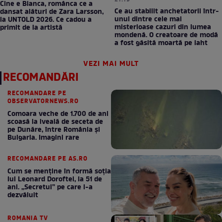
Cine e Bianca, românca ce a
Ce au stabilit anchetatorii într-
dansat alături de Zara Larsson,
unul dintre cele mai
la UNTOLD 2026. Ce cadou a
misterioase cazuri din lumea
primit de la artistă
mondenă. O creatoare de modă
a fost găsită moartă pe iaht
VEZI MAI MULT
RECOMANDĂRI
RECOMANDARE PE
OBSERVATORNEWS.RO
Comoara veche de 1.700 de ani
scoasă la iveală de seceta de
pe Dunăre, între România şi
Bulgaria. Imagini rare
RECOMANDARE PE AS.RO
Cum se menţine în formă soţia
lui Leonard Doroftei, la 51 de
ani. „Secretul” pe care l-a
dezvăluit
ROMANIA TV