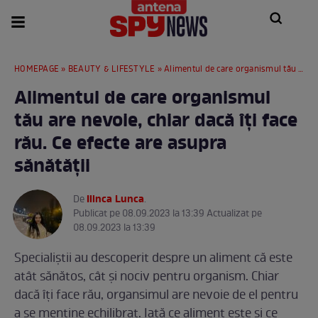
HOMEPAGE
»
BEAUTY & LIFESTYLE
» Alimentul de care organismul tău are nevoie, chiar dacă îți face rău. Ce efecte are asupra sănătății
Alimentul de care organismul
tău are nevoie, chiar dacă îți face
rău. Ce efecte are asupra
sănătății
Ilinca Lunca
De
.
Publicat pe 08.09.2023 la 13:39 Actualizat pe
08.09.2023 la 13:39
Specialiștii au descoperit despre un aliment că este
atât sănătos, cât și nociv pentru organism. Chiar
dacă îți face rău, organsimul are nevoie de el pentru
a se menține echilibrat. Iată ce aliment este și ce