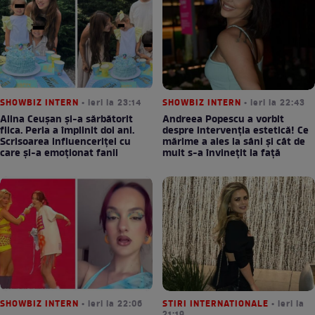
SHOWBIZ INTERN
• ieri la 23:14
SHOWBIZ INTERN
• ieri la 22:43
Alina Ceușan și-a sărbătorit
Andreea Popescu a vorbit
fiica. Perla a împlinit doi ani.
despre intervenția estetică! Ce
Scrisoarea influenceriței cu
mărime a ales la sâni și cât de
care și-a emoționat fanii
mult s-a învinețit la față
SHOWBIZ INTERN
• ieri la 22:06
STIRI INTERNATIONALE
• ieri la
21:19