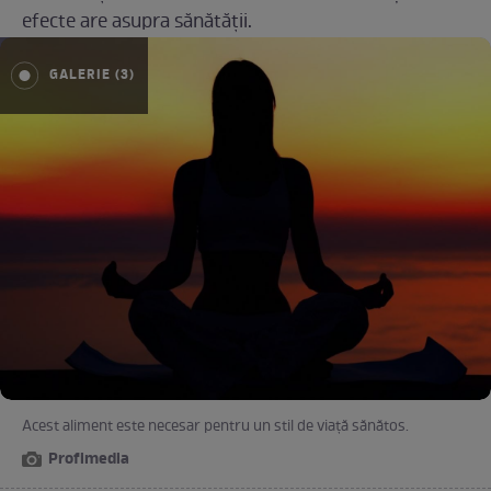
efecte are asupra sănătății.
GALERIE (3)
Acest aliment este necesar pentru un stil de viață sănătos.
Profimedia