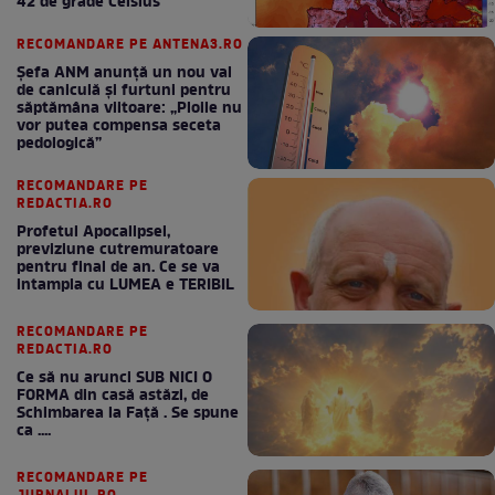
42 de grade Celsius
RECOMANDARE PE ANTENA3.RO
Șefa ANM anunță un nou val
de caniculă și furtuni pentru
săptămâna viitoare: „Ploile nu
vor putea compensa seceta
pedologică”
RECOMANDARE PE
REDACTIA.RO
Profetul Apocalipsei,
previziune cutremuratoare
pentru final de an. Ce se va
intampla cu LUMEA e TERIBIL
RECOMANDARE PE
REDACTIA.RO
Ce să nu arunci SUB NICI O
FORMA din casă astăzi, de
Schimbarea la Față . Se spune
ca ....
RECOMANDARE PE