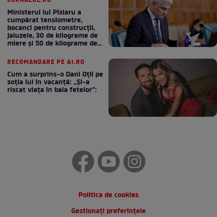
JURNALUL.RO
Ministerul lui Pîslaru a
cumpărat tensiometre,
bocanci pentru construcții,
jaluzele, 30 de kilograme de
miere și 50 de kilograme de
cafea
RECOMANDARE PE A1.RO
Cum a surprins-o Dani Oțil pe
soția lui în vacanță: „Și-a
riscat viața în baia fetelor”:
Politica de cookies
Gestionați preferințele