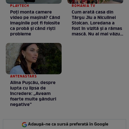
PLAYTECH
ROMANIA TV
Poți monta camere
Cum arată casa din
video pe mașină? Când
Târgu Jiu a Niculinei
imaginile pot fi folosite
Stoican. Loredana a
ca probă și când riști
fost în vizită și a rămas
probleme
mască. Nu ai mai văzut
la nimeni așa ceva:
Fără cuvinte / VIDEO
ANTENASTARS
Alina Pușcău, despre
lupta cu lipsa de
încredere: „Aveam
foarte multe gânduri
negative”
Adaugă-ne ca sursă preferată în Google