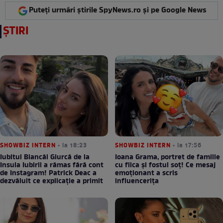
Puteți urmări știrile SpyNews.ro și pe Google News
ȘTIRI
SHOWBIZ INTERN
• la 18:23
SHOWBIZ INTERN
• la 17:56
Iubitul Biancăi Giurcă de la
Ioana Grama, portret de familie
Insula Iubirii a rămas fără cont
cu fiica și fostul soț! Ce mesaj
de Instagram! Patrick Deac a
emoționant a scris
dezvăluit ce explicație a primit
influencerița