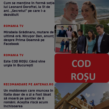
Cum se menţine în formă soţia
lui Leonard Doroftei, la 51 de
ani. „Secretul” pe care l-a
dezvăluit
ROMANIA TV
Mirabela Grădinaru, mutare de
ultimă oră. Nicuşor Dan, anunţ
despre Prima Doamnă pe
Facebook
ROMANIA TV
Este COD ROŞU. Când vine
urgia în Bucureşti
RECOMANDARE PE ANTENA3.RO
Un moldovean care muncea în
Italia doar de o zi a fost lăsat
să moară pe şantier de 6
români. Aceștia riscă acum
închisoarea