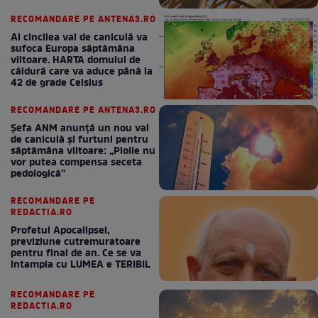
RECOMANDARE PE ANTENA3.RO
Al cincilea val de caniculă va
sufoca Europa săptămâna
viitoare. HARTA domului de
căldură care va aduce până la
42 de grade Celsius
RECOMANDARE PE ANTENA3.RO
Șefa ANM anunță un nou val
de caniculă și furtuni pentru
săptămâna viitoare: „Ploile nu
vor putea compensa seceta
pedologică”
RECOMANDARE PE
REDACTIA.RO
Profetul Apocalipsei,
previziune cutremuratoare
pentru final de an. Ce se va
intampla cu LUMEA e TERIBIL
RECOMANDARE PE
REDACTIA.RO