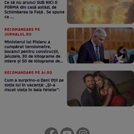
Ce să nu arunci SUB NICI O
FORMA din casă astăzi, de
Schimbarea la Față . Se spune
ca ....
RECOMANDARE PE
JURNALUL.RO
Ministerul lui Pîslaru a
cumpărat tensiometre,
bocanci pentru construcții,
jaluzele, 30 de kilograme de
miere și 50 de kilograme de
cafea
RECOMANDARE PE A1.RO
Cum a surprins-o Dani Oțil pe
soția lui în vacanță: „Și-a
riscat viața în baia fetelor”: