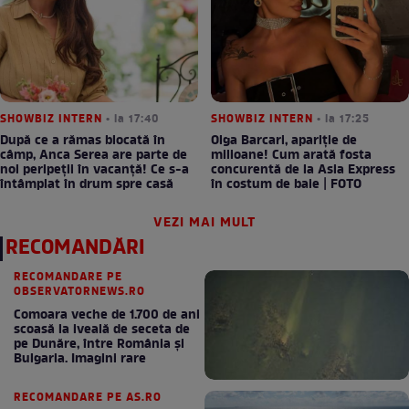
SHOWBIZ INTERN
• la 17:40
SHOWBIZ INTERN
• la 17:25
După ce a rămas blocată în
Olga Barcari, apariție de
câmp, Anca Serea are parte de
milioane! Cum arată fosta
noi peripeții în vacanță! Ce s-a
concurentă de la Asia Express
întâmplat în drum spre casă
în costum de baie | FOTO
VEZI MAI MULT
RECOMANDĂRI
RECOMANDARE PE
OBSERVATORNEWS.RO
Comoara veche de 1.700 de ani
scoasă la iveală de seceta de
pe Dunăre, între România şi
Bulgaria. Imagini rare
RECOMANDARE PE AS.RO