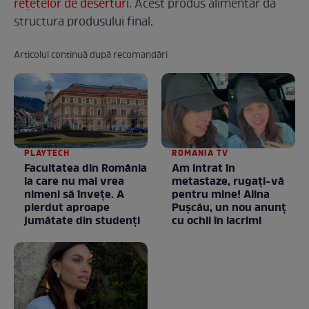
rețetelor de deserturi
. Acest produs alimentar dă
structura produsului final.
Articolul continuă după recomandări
PLAYTECH
ROMANIA TV
Facultatea din România
Am intrat în
la care nu mai vrea
metastaze, rugaţi-vă
nimeni să înveţe. A
pentru mine! Alina
pierdut aproape
Puşcău, un nou anunţ
jumătate din studenţi
cu ochii în lacrimi