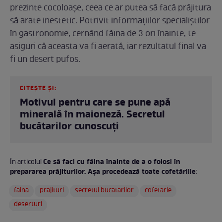
prezinte cocoloașe, ceea ce ar putea să facă prăjitura
să arate inestetic. Potrivit informațiilor specialiștilor
în gastronomie, cernând făina de 3 ori înainte, te
asiguri că aceasta va fi aerată, iar rezultatul final va
fi un desert pufos.
CITEȘTE ȘI:
Motivul pentru care se pune apă
minerală în maioneză. Secretul
bucătarilor cunoscuți
Ce să faci cu făina înainte de a o folosi în
În articolul
prepararea prăjiturilor. Așa procedează toate cofetăriile
:
faina
prajituri
secretul bucatarilor
cofetarie
deserturi