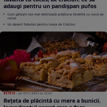
tăvălită cu cocos, de Crăciun. Ce să
adaugi pentru un pandișpan pufos
Cum gătești cea mai delicioasă prăjitura tăvălită cu nucă de
cocos
Un desert fabulos pentru masa de Crăciun
RETETE
• pe 05.11.2024 la 12:34
Rețeta de plăcintă cu mere a bunicii.