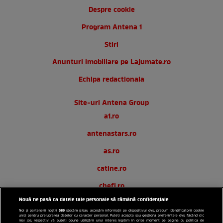
Despre cookie
Program Antena 1
Stiri
Anunturi imobiliare pe Lajumate.ro
Echipa redactionala
Site-uri Antena Group
a1.ro
antenastars.ro
as.ro
catine.ro
chefi.ro
Nouă ne pasă ca datele tale personale să rămână confidențiale
deparinti.ro
589
Noi și partenerii noștri
stocăm și/sau accesăm informații pe dispozitivul dvs., precum identificatorii cookie
unici pentru prelucrarea datelor cu caracter personal. Puteți accepta sau gestiona preferințele dvs. făcând clic
medicool.ro
mai jos, respectiv vă puteți opune utilizării unui interes legitim în orice moment pe pagina cu politica de