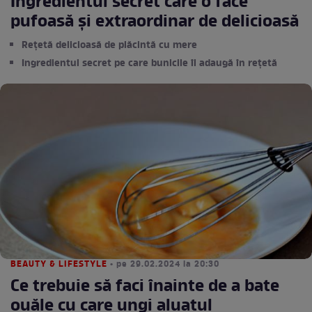
Ingredientul secret care o face
pufoasă și extraordinar de delicioasă
Rețetă delicioasă de plăcintă cu mere
Ingredientul secret pe care bunicile îl adaugă în rețetă
BEAUTY & LIFESTYLE
• pe 29.02.2024 la 20:30
Ce trebuie să faci înainte de a bate
ouăle cu care ungi aluatul