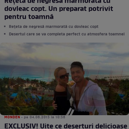
Rețetă de negresă marmorată cu
dovleac copt. Un preparat potrivit
pentru toamnă
Rețeta de negresă marmorată cu dovleac copt
Desertul care se va completa perfect cu atmosfera toamnei
MONDEN
• pe 04.06.2015 la 10:56
EXCLUSIV! Uite ce deserturi delicioase