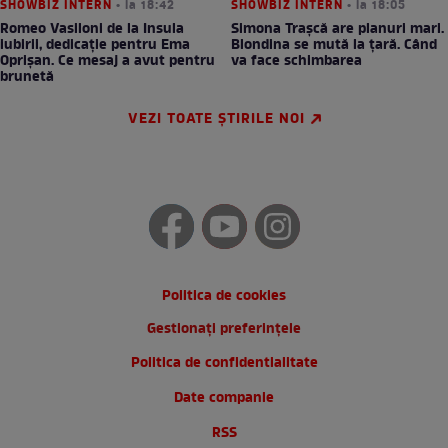
SHOWBIZ INTERN
• la 18:42
SHOWBIZ INTERN
• la 18:05
Romeo Vasiloni de la Insula
Simona Trașcă are planuri mari.
iubirii, dedicație pentru Ema
Blondina se mută la țară. Când
Oprișan. Ce mesaj a avut pentru
va face schimbarea
brunetă
VEZI TOATE ȘTIRILE NOI
Politica de cookies
Gestionați preferințele
Politica de confidentialitate
Date companie
RSS