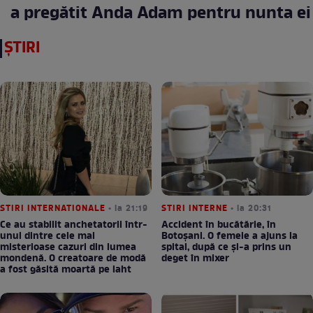
a pregătit Anda Adam pentru nunta ei
ȘTIRI
STIRI INTERNATIONALE
• la 21:19
STIRI INTERNE
• la 20:31
Ce au stabilit anchetatorii într-
Accident în bucătărie, în
unul dintre cele mai
Botoșani. O femeie a ajuns la
misterioase cazuri din lumea
spital, după ce și-a prins un
mondenă. O creatoare de modă
deget în mixer
a fost găsită moartă pe iaht