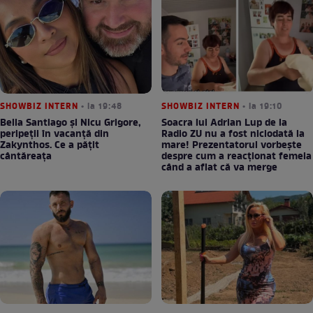
SHOWBIZ INTERN
• la 19:48
SHOWBIZ INTERN
• la 19:10
Bella Santiago și Nicu Grigore,
Soacra lui Adrian Lup de la
peripeții în vacanță din
Radio ZU nu a fost niciodată la
Zakynthos. Ce a pățit
mare! Prezentatorul vorbește
cântăreața
despre cum a reacționat femeia
când a aflat că va merge