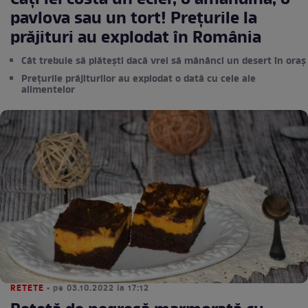
Câți lei costă un ecler, o amandină, o
pavlova sau un tort! Prețurile la
prăjituri au explodat în România
Cât trebuie să plătești dacă vrei să mănânci un desert în oraș
Prețurile prăjiturilor au explodat o dată cu cele ale
alimentelor
RETETE
• pe 03.10.2022 la 17:12