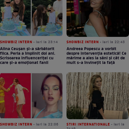
SHOWBIZ INTERN
• ieri la 23:14
SHOWBIZ INTERN
• ieri la 22:43
Alina Ceușan și-a sărbătorit
Andreea Popescu a vorbit
fiica. Perla a împlinit doi ani.
despre intervenția estetică! Ce
Scrisoarea influenceriței cu
mărime a ales la sâni și cât de
care și-a emoționat fanii
mult s-a învinețit la față
SHOWBIZ INTERN
• ieri la 22:06
STIRI INTERNATIONALE
• ieri la