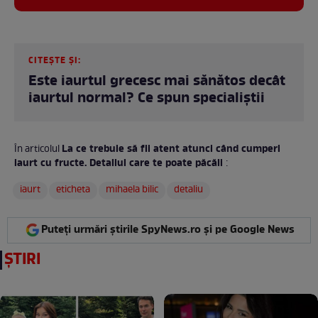
CITEȘTE ȘI:
Este iaurtul grecesc mai sănătos decât
iaurtul normal? Ce spun specialiștii
La ce trebuie să fii atent atunci când cumperi
În articolul
iaurt cu fructe. Detaliul care te poate păcăli
:
iaurt
eticheta
mihaela bilic
detaliu
Puteți urmări știrile SpyNews.ro și pe Google News
ȘTIRI