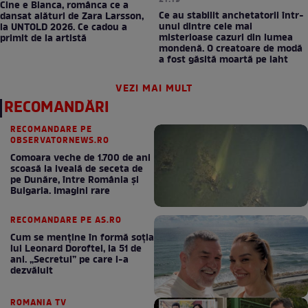
21:19
Cine e Bianca, românca ce a
Ce au stabilit anchetatorii într-
dansat alături de Zara Larsson,
unul dintre cele mai
la UNTOLD 2026. Ce cadou a
misterioase cazuri din lumea
primit de la artistă
mondenă. O creatoare de modă
a fost găsită moartă pe iaht
VEZI MAI MULT
RECOMANDĂRI
RECOMANDARE PE
OBSERVATORNEWS.RO
Comoara veche de 1.700 de ani
scoasă la iveală de seceta de
pe Dunăre, între România şi
Bulgaria. Imagini rare
RECOMANDARE PE AS.RO
Cum se menţine în formă soţia
lui Leonard Doroftei, la 51 de
ani. „Secretul” pe care l-a
dezvăluit
ROMANIA TV