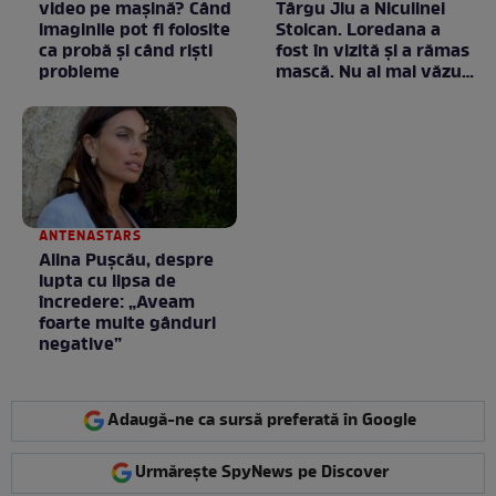
video pe mașină? Când
Târgu Jiu a Niculinei
imaginile pot fi folosite
Stoican. Loredana a
ca probă și când riști
fost în vizită și a rămas
probleme
mască. Nu ai mai văzut
la nimeni așa ceva:
Fără cuvinte / VIDEO
ANTENASTARS
Alina Pușcău, despre
lupta cu lipsa de
încredere: „Aveam
foarte multe gânduri
negative”
Adaugă-ne ca sursă preferată în Google
Urmărește SpyNews pe Discover