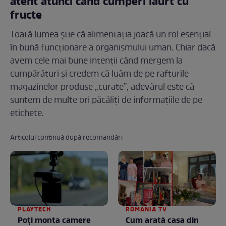
atent atunci când cumperi iaurt cu
fructe
Toată lumea știe că alimentația joacă un rol esențial
în bună funcționare a organismului uman. Chiar dacă
avem cele mai bune intenții când mergem la
cumpărături și credem că luăm de pe rafturile
magazinelor produse „curate”, adevărul este că
suntem de multe ori păcăliți de informațiile de pe
etichete.
Articolul continuă după recomandări
PLAYTECH
ROMANIA TV
Poți monta camere
Cum arată casa din