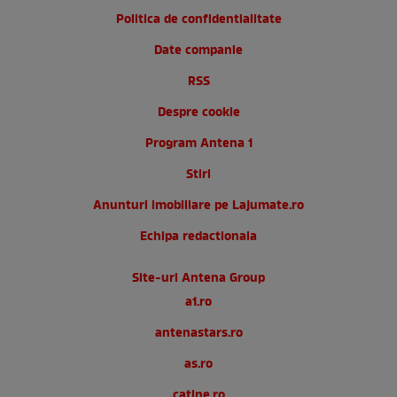
Politica de confidentialitate
Date companie
RSS
Despre cookie
Program Antena 1
Stiri
Anunturi imobiliare pe Lajumate.ro
Echipa redactionala
Site-uri Antena Group
a1.ro
antenastars.ro
as.ro
catine.ro