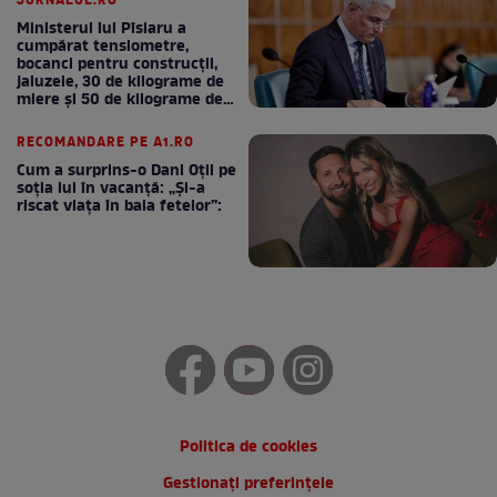
JURNALUL.RO
Ministerul lui Pîslaru a
cumpărat tensiometre,
bocanci pentru construcții,
jaluzele, 30 de kilograme de
miere și 50 de kilograme de
cafea
RECOMANDARE PE A1.RO
Cum a surprins-o Dani Oțil pe
soția lui în vacanță: „Și-a
riscat viața în baia fetelor”:
Politica de cookies
Gestionați preferințele