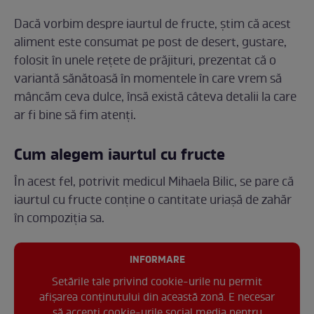
Dacă vorbim despre iaurtul de fructe, știm că acest
aliment este consumat pe post de desert, gustare,
folosit în unele rețete de prăjituri, prezentat că o
variantă sănătoasă în momentele în care vrem să
mâncăm ceva dulce, însă există câteva detalii la care
ar fi bine să fim atenți.
Cum alegem iaurtul cu fructe
În acest fel, potrivit medicul Mihaela Bilic, se pare că
iaurtul cu fructe conține o cantitate uriașă de zahăr
în compoziția sa.
INFORMARE
Setările tale privind cookie-urile nu permit
afișarea conținutului din această zonă. E necesar
să accepți cookie-urile social media pentru