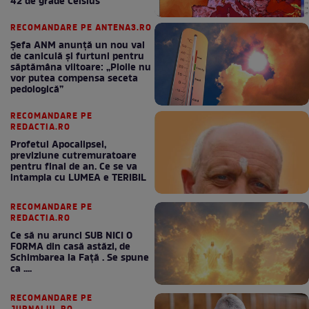
42 de grade Celsius
RECOMANDARE PE ANTENA3.RO
Șefa ANM anunță un nou val
de caniculă și furtuni pentru
săptămâna viitoare: „Ploile nu
vor putea compensa seceta
pedologică”
RECOMANDARE PE
REDACTIA.RO
Profetul Apocalipsei,
previziune cutremuratoare
pentru final de an. Ce se va
intampla cu LUMEA e TERIBIL
RECOMANDARE PE
REDACTIA.RO
Ce să nu arunci SUB NICI O
FORMA din casă astăzi, de
Schimbarea la Față . Se spune
ca ....
RECOMANDARE PE