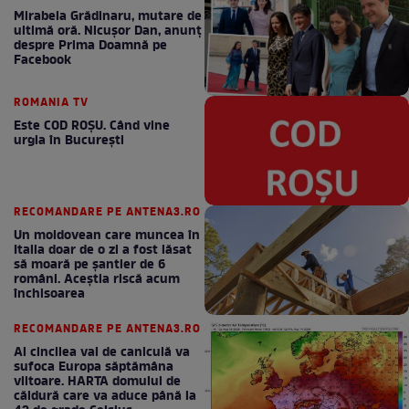
Mirabela Grădinaru, mutare de
ultimă oră. Nicuşor Dan, anunţ
despre Prima Doamnă pe
Facebook
ROMANIA TV
Este COD ROŞU. Când vine
urgia în Bucureşti
RECOMANDARE PE ANTENA3.RO
Un moldovean care muncea în
Italia doar de o zi a fost lăsat
să moară pe şantier de 6
români. Aceștia riscă acum
închisoarea
RECOMANDARE PE ANTENA3.RO
Al cincilea val de caniculă va
sufoca Europa săptămâna
viitoare. HARTA domului de
căldură care va aduce până la