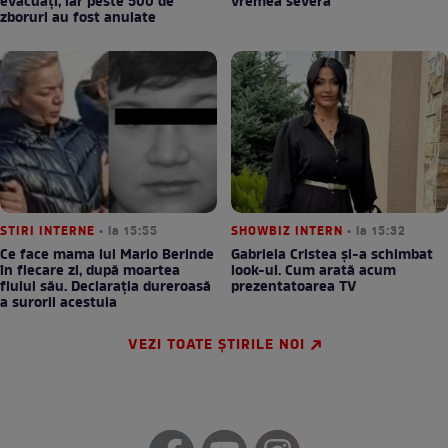
evacuați, iar peste 500 de
vremea severă
zboruri au fost anulate
STIRI INTERNE
• la 15:55
SHOWBIZ INTERN
• la 15:32
Ce face mama lui Mario Berinde
Gabriela Cristea și-a schimbat
în fiecare zi, după moartea
look-ul. Cum arată acum
fiului său. Declarația dureroasă
prezentatoarea TV
a surorii acestuia
VEZI TOATE ȘTIRILE NOI