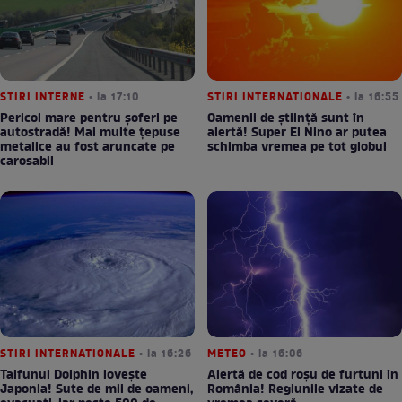
STIRI INTERNE
• la 17:10
STIRI INTERNATIONALE
• la 16:55
Pericol mare pentru șoferi pe
Oamenii de știință sunt în
autostradă! Mai multe țepuse
alertă! Super El Nino ar putea
metalice au fost aruncate pe
schimba vremea pe tot globul
carosabil
STIRI INTERNATIONALE
• la 16:26
METEO
• la 16:06
Taifunul Dolphin lovește
Alertă de cod roșu de furtuni în
Japonia! Sute de mii de oameni,
România! Regiunile vizate de