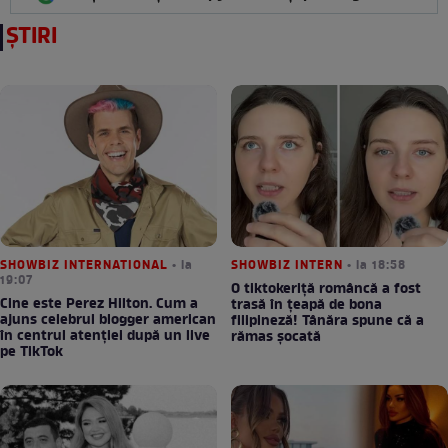
ȘTIRI
SHOWBIZ INTERNATIONAL
• la
SHOWBIZ INTERN
• la 18:58
19:07
O tiktokeriță româncă a fost
Cine este Perez Hilton. Cum a
trasă în țeapă de bona
ajuns celebrul blogger american
filipineză! Tânăra spune că a
în centrul atenției după un live
rămas șocată
pe TikTok