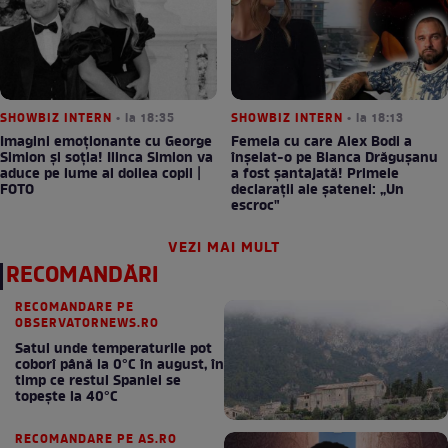
SHOWBIZ INTERN
• la 18:35
SHOWBIZ INTERN
• la 18:13
Imagini emoționante cu George
Femeia cu care Alex Bodi a
Simion și soția! Ilinca Simion va
înșelat-o pe Bianca Drăgușanu
aduce pe lume al doilea copil |
a fost șantajată! Primele
FOTO
declarații ale șatenei: „Un
escroc"
VEZI MAI MULT
RECOMANDĂRI
RECOMANDARE PE
OBSERVATORNEWS.RO
Satul unde temperaturile pot
coborî până la 0°C în august, în
timp ce restul Spaniei se
topește la 40°C
RECOMANDARE PE AS.RO