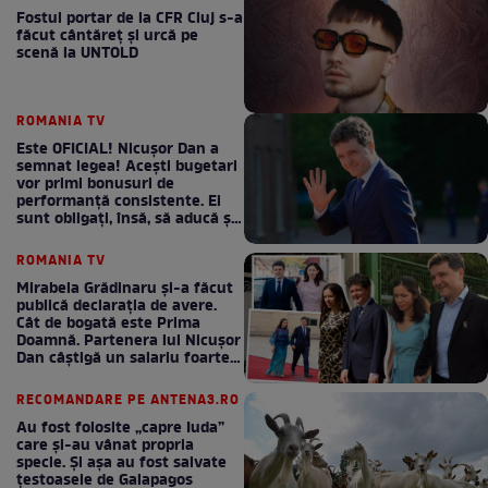
Fostul portar de la CFR Cluj s-a
făcut cântăreţ şi urcă pe
scenă la UNTOLD
ROMANIA TV
Este OFICIAL! Nicușor Dan a
semnat legea! Acești bugetari
vor primi bonusuri de
performanță consistente. Ei
sunt obligați, însă, să aducă și
bani la bugetul de stat
ROMANIA TV
Mirabela Grădinaru și-a făcut
publică declarația de avere.
Cât de bogată este Prima
Doamnă. Partenera lui Nicușor
Dan câștigă un salariu foarte
bun în fiecare lună!
RECOMANDARE PE ANTENA3.RO
Au fost folosite „capre Iuda”
care și-au vânat propria
specie. Și așa au fost salvate
țestoasele de Galapagos