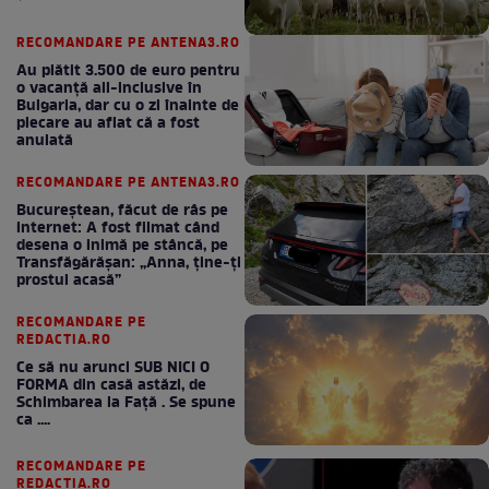
RECOMANDARE PE ANTENA3.RO
Au plătit 3.500 de euro pentru
o vacanță all-inclusive în
Bulgaria, dar cu o zi înainte de
plecare au aflat că a fost
anulată
RECOMANDARE PE ANTENA3.RO
Bucureștean, făcut de râs pe
internet: A fost filmat când
desena o inimă pe stâncă, pe
Transfăgărășan: „Anna, ține-ți
prostul acasă”
RECOMANDARE PE
REDACTIA.RO
Ce să nu arunci SUB NICI O
FORMA din casă astăzi, de
Schimbarea la Față . Se spune
ca ....
RECOMANDARE PE
REDACTIA.RO