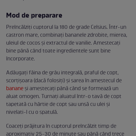
Mod de preparare
Preîncălziți cuptorul la 180 de grade Celsius. Într-un
castron mare, combinați bananele zdrobite, mierea,
uleiul de cocos și extractul de vanilie. Amestecați
bine până când toate ingredientele sunt bine
încorporate.
Adăugați făina de grâu integrală, praful de copt,
scorțișoara (dacă folosiți) și sarea în amestecul de
banane
și amestecați până când se formează un
aluat omogen. Turnați aluatul într-o tavă de copt
tapetată cu hârtie de copt sau unsă cu ulei și
nivelati-l cu o spatulă.
Coaceți prăjitura în cuptorul preîncălzit timp de
aproximativ 25-30 de minute sau până când trece