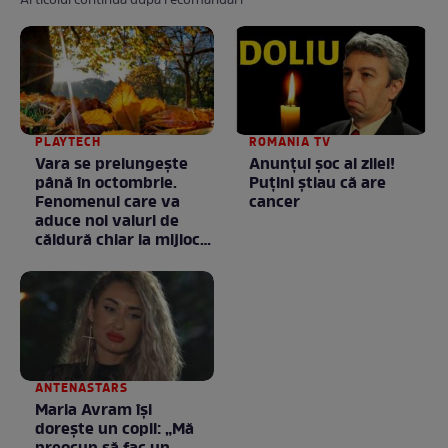
Articolul continuă după recomandări
PLAYTECH
ROMANIA TV
Vara se prelungeşte
Anunţul şoc al zilei!
până în octombrie.
Puţini ştiau că are
Fenomenul care va
cancer
aduce noi valuri de
căldură chiar la mijlocul
toamnei
ANTENASTARS
Maria Avram își
dorește un copil: „Mă