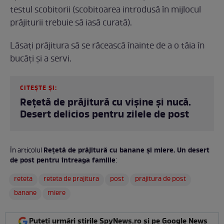
testul scobitorii (scobitoarea introdusă în mijlocul
prăjiturii trebuie să iasă curată).
Lăsați prăjitura să se răcească înainte de a o tăia în
bucăți și a servi.
CITEȘTE ȘI:
Rețetă de prăjitură cu vișine și nucă.
Desert delicios pentru zilele de post
Rețetă de prăjitură cu banane și miere. Un desert
În articolul
de post pentru întreaga familie
:
reteta
reteta de prajitura
post
prajitura de post
banane
miere
Puteți urmări știrile SpyNews.ro și pe Google News