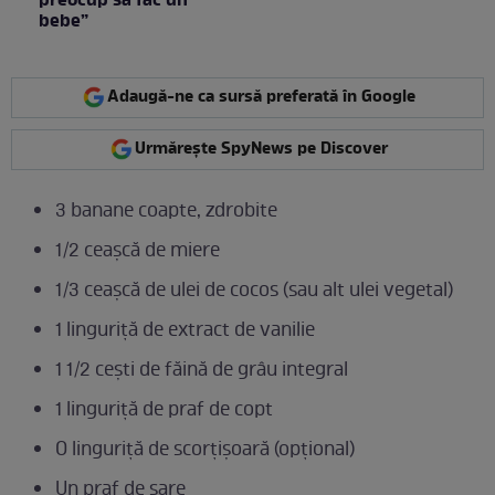
preocup să fac un
bebe”
Adaugă-ne ca sursă preferată în Google
Urmărește SpyNews pe Discover
3 banane coapte, zdrobite
1/2 ceașcă de miere
1/3 ceașcă de ulei de cocos (sau alt ulei vegetal)
1 linguriță de extract de vanilie
1 1/2 cești de făină de grâu integral
1 linguriță de praf de copt
O linguriță de scorțișoară (opțional)
Un praf de sare