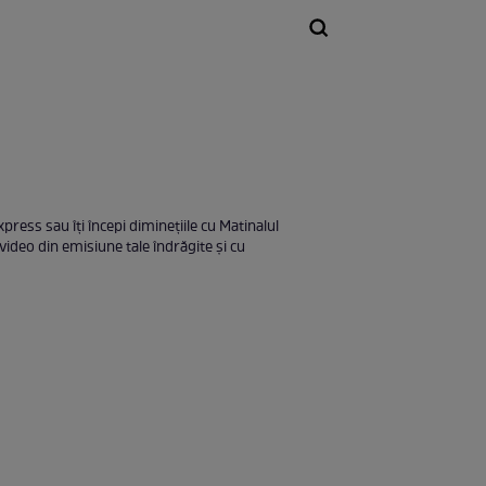
press sau îţi începi dimineţiile cu Matinalul
ideo din emisiune tale îndrăgite şi cu