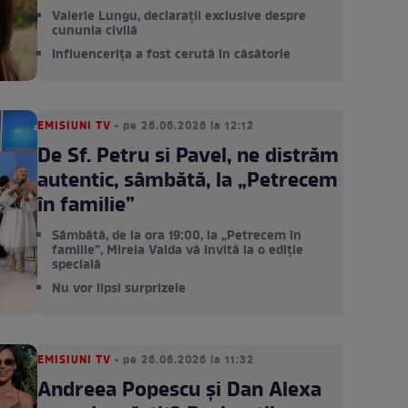
Valerie Lungu, declarații exclusive despre
cununia civilă
Influencerița a fost cerută în căsătorie
EMISIUNI TV
• pe 26.06.2026 la 12:12
De Sf. Petru si Pavel, ne distrăm
autentic, sâmbătă, la „Petrecem
în familie”
Sâmbătă, de la ora 19:00, la „Petrecem în
familie”, Mirela Vaida vă invită la o ediție
specială
Nu vor lipsi surprizele
EMISIUNI TV
• pe 26.06.2026 la 11:32
Andreea Popescu și Dan Alexa