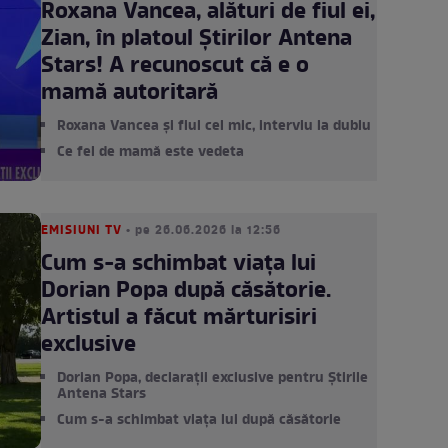
Roxana Vancea, alături de fiul ei,
Zian, în platoul Știrilor Antena
Stars! A recunoscut că e o
mamă autoritară
Roxana Vancea și fiul cel mic, interviu la dublu
Ce fel de mamă este vedeta
EMISIUNI TV
• pe 26.06.2026 la 12:56
Cum s-a schimbat viața lui
Dorian Popa după căsătorie.
Artistul a făcut mărturisiri
exclusive
Dorian Popa, declarații exclusive pentru Știrile
Antena Stars
Cum s-a schimbat viața lui după căsătorie