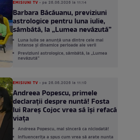
EMISIUNI TV
• pe 26.06.2026 la 11:14
Barbara Băcăuanu, previziuni
astrologice pentru luna iulie,
sâmbătă, la „Lumea nevăzută”
Luna iulie se anunță una dintre cele mai
intense și dinamice perioade ale verii
Previziuni astrologice, sâmbătă, la „Lumea
nevăzută”
EMISIUNI TV
• pe 26.06.2026 la 11:10
Andreea Popescu, primele
declarații despre nuntă! Fosta
lui Rareș Cojoc vrea să își refacă
viața
Andreea Popescu, mai sinceră ca niciodată!
Influencerița a spus cum vrea să arate nunta