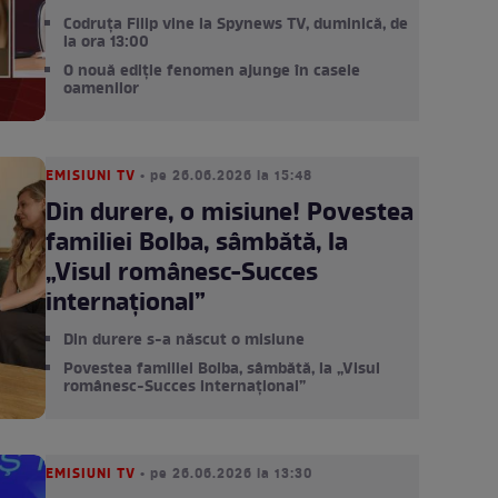
Codruța Filip vine la Spynews TV, duminică, de
la ora 13:00
O nouă ediție fenomen ajunge în casele
oamenilor
EMISIUNI TV
• pe 26.06.2026 la 15:48
Din durere, o misiune! Povestea
familiei Bolba, sâmbătă, la
„Visul românesc-Succes
internațional”
Din durere s-a născut o misiune
Povestea familiei Bolba, sâmbătă, la „Visul
românesc-Succes internațional”
EMISIUNI TV
• pe 26.06.2026 la 13:30