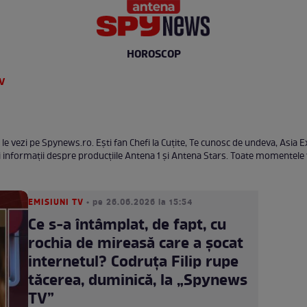
HOROSCOP
TV
 le vezi pe Spynews.ro. Eşti fan Chefi la Cuţite, Te cunosc de undeva, Asia Ex
oi informaţii despre producţiile Antena 1 şi Antena Stars. Toate momentele v
EMISIUNI TV
• pe 26.06.2026 la 15:54
Ce s-a întâmplat, de fapt, cu
rochia de mireasă care a șocat
internetul? Codruța Filip rupe
tăcerea, duminică, la „Spynews
TV”