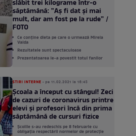
slăbit trei kilograme într-o
săptămână: ”Aș fi dat și mai
mult, dar am fost pe la rude” /
FOTO
Ce conține dieta pe care o urmează Mirela
Vaida
Rezultatele sunt spectaculoase
Prezentatoarea le-a povestit totul fanilor
STIRI INTERNE
• pe 11.02.2021 la 16:45
Școala a început cu stângul! Zeci
de cazuri de coronavirus printre
elevi și profesori încă din prima
săptămână de cursuri fizice
Școlile s-au redeschis pe 8 februarie cu
obligația respectării normelor de protecție