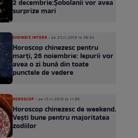
2 decembrie:Șobolanii vor avea
surprize mari
SHOWBIZ INTERN
• pe 25.11.2019 la 09:04
Horoscop chinezesc pentru
marți, 26 noiembrie: Iepurii vor
avea o zi bună din toate
punctele de vedere
HOROSCOP
• pe 15.11.2019 la 11:36
Horoscop chinezesc de weekend.
Vești bune pentru majoritatea
zodiilor