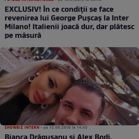
FOTBAL INTERNATIONAL
• pe 16.07.2019 la 23:49
EXCLUSIV! În ce condiţii se face
revenirea lui George Puşcaş la Inter
Milano! Italienii joacă dur, dar plătesc
pe măsură
SHOWBIZ INTERN
• pe 15.06.2019 la 14:45
Bianca Drăgușanu și Alex Bodi,