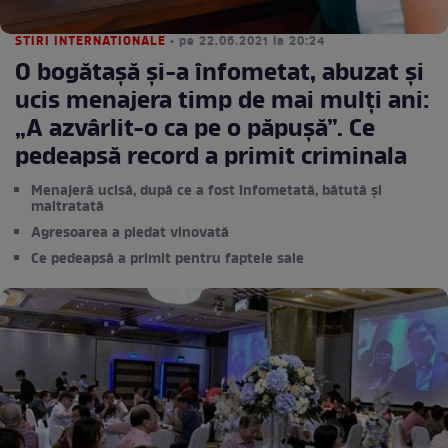
STIRI INTERNATIONALE
• pe 22.06.2021 la 20:24
O bogătașă și-a înfometat, abuzat și
ucis menajera timp de mai mulți ani:
„A azvârlit-o ca pe o păpușă”. Ce
pedeapsă record a primit criminala
Menajeră ucisă, după ce a fost înfometată, bătută și
maltratată
Agresoarea a pledat vinovată
Ce pedeapsă a primit pentru faptele sale