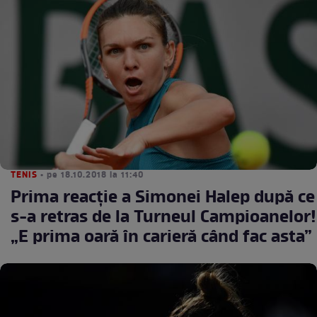
TENIS
• pe 18.10.2018 la 11:40
Prima reacţie a Simonei Halep după ce
s-a retras de la Turneul Campioanelor!
„E prima oară în carieră când fac asta”