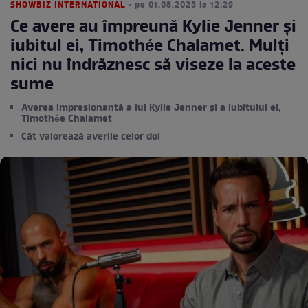
SHOWBIZ INTERNATIONAL
• pe 01.08.2025 la 12:29
Ce avere au împreună Kylie Jenner și
iubitul ei, Timothée Chalamet. Mulți
nici nu îndrăznesc să viseze la aceste
sume
Averea impresionantă a lui Kylie Jenner și a iubitului ei,
Timothée Chalamet
Cât valorează averile celor doi