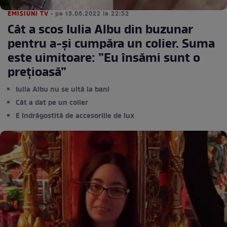
EMISIUNI TV
• pe 13.06.2022 la 22:52
Cât a scos Iulia Albu din buzunar
pentru a-și cumpăra un colier. Suma
este uimitoare: ”Eu însămi sunt o
prețioasă”
Iulia Albu nu se uită la bani
Cât a dat pe un colier
E îndrăgostită de accesoriile de lux