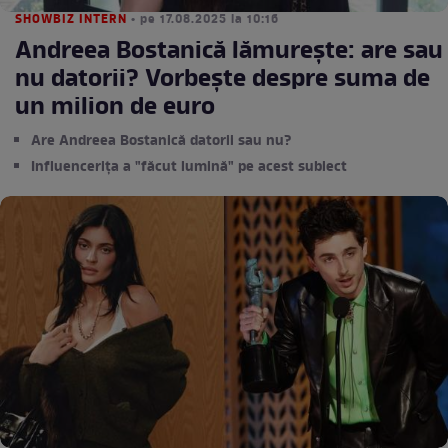
SHOWBIZ INTERN
• pe 17.08.2025 la 10:16
Andreea Bostanică lămurește: are sau
nu datorii? Vorbește despre suma de
un milion de euro
Are Andreea Bostanică datorii sau nu?
Influencerița a "făcut lumină" pe acest subiect