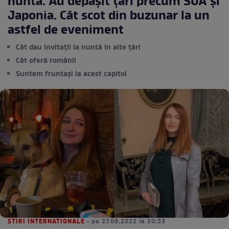
nuntă. Au depășit țări precum SUA și
Japonia. Cât scot din buzunar la un
astfel de eveniment
Cât dau invitații la nuntă în alte țări
Cât oferă românii
Suntem fruntași la acest capitol
STIRI INTERNATIONALE
• pe 27.06.2022 la 20:53