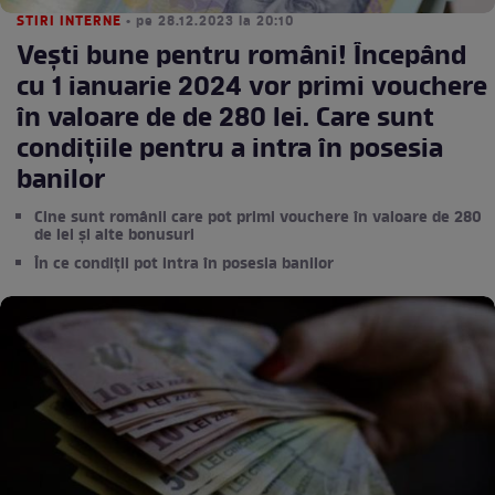
STIRI INTERNE
• pe 28.12.2023 la 20:10
Vești bune pentru români! Începând
cu 1 ianuarie 2024 vor primi vouchere
în valoare de de 280 lei. Care sunt
condițiile pentru a intra în posesia
banilor
Cine sunt românii care pot primi vouchere în valoare de 280
de lei şi alte bonusuri
În ce condiții pot intra în posesia banilor