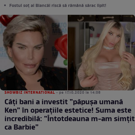
Fostul soț al Biancăi riscă să rămână sărac lipit!
SHOWBIZ INTERNATIONAL
• pe 17.10.2020 la 14:08
Câți bani a investit ”păpușa umană
Ken” în operațiile estetice! Suma este
incredibilă: ”Întotdeauna m-am simţit
ca Barbie”