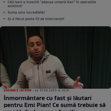
Câți bani a investit ”păpușa umană Ken” în operațiile
estetice?
Suma este incredibilă!
Și-a făcut peste 52 de intervenții!
SHOWBIZ INTERN
• pe 07.08.2020 la 18:31
Înmormântare cu fast și lăutari
pentru Emi Pian! Ce sumă trebuie să