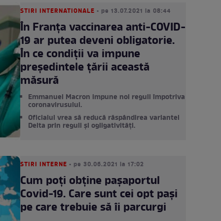
STIRI INTERNATIONALE
• pe 13.07.2021 la 08:44
În Franța vaccinarea anti-COVID-
19 ar putea deveni obligatorie.
În ce condiții va impune
președintele țării această
măsură
Emmanuel Macron impune noi reguli împotriva
coronavirusului.
Oficialul vrea să reducă răspândirea variantei
Delta prin reguli și ogligativități.
STIRI INTERNE
• pe 30.06.2021 la 17:02
Cum poți obține pașaportul
Covid-19. Care sunt cei opt pași
pe care trebuie să îi parcurgi