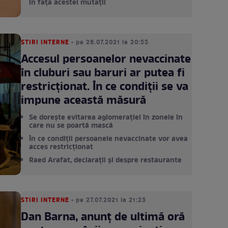
în fața acestei mutații
STIRI INTERNE
• pe 28.07.2021 la 20:55
Accesul persoanelor nevaccinate
în cluburi sau baruri ar putea fi
restricționat. În ce condiții se va
impune această măsură
Se dorește evitarea aglomerației în zonele în
care nu se poartă mască
În ce condiții persoanele nevaccinate vor avea
acces restricționat
Raed Arafat, declarații și despre restaurante
STIRI INTERNE
• pe 27.07.2021 la 21:23
Dan Barna, anunț de ultimă oră