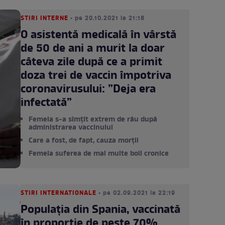
STIRI INTERNE
• pe 20.10.2021 la 21:18
O asistentă medicală în vârstă
de 50 de ani a murit la doar
câteva zile după ce a primit
doza trei de vaccin împotriva
coronavirusului: ”Deja era
infectată”
Femeia s-a simțit extrem de rău după
administrarea vaccinului
Care a fost, de fapt, cauza morții
Femeia suferea de mai multe boli cronice
STIRI INTERNATIONALE
• pe 02.09.2021 la 22:19
Populația din Spania, vaccinată
în proporție de peste 70%.