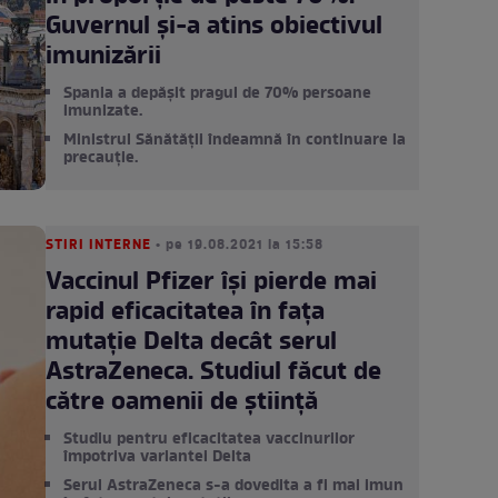
Guvernul și-a atins obiectivul
imunizării
Spania a depășit pragul de 70% persoane
imunizate.
Ministrul Sănătății îndeamnă în continuare la
precauție.
STIRI INTERNE
• pe 19.08.2021 la 15:58
Vaccinul Pfizer își pierde mai
rapid eficacitatea în fața
mutație Delta decât serul
AstraZeneca. Studiul făcut de
către oamenii de știință
Studiu pentru eficacitatea vaccinurilor
împotriva variantei Delta
Serul AstraZeneca s-a dovedita a fi mai imun