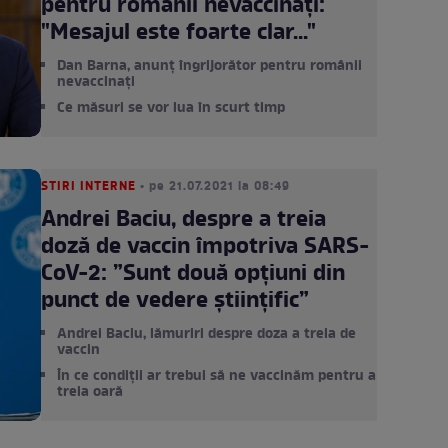
pentru românii nevaccinați:
"Mesajul este foarte clar..."
Dan Barna, anunț îngrijorător pentru românii
nevaccinați
Ce măsuri se vor lua în scurt timp
STIRI INTERNE
• pe 21.07.2021 la 08:49
Andrei Baciu, despre a treia
doză de vaccin împotriva SARS-
CoV-2: ”Sunt două opţiuni din
punct de vedere ştiinţific”
Andrei Baciu, lămuriri despre doza a treia de
vaccin
În ce condiții ar trebui să ne vaccinăm pentru a
treia oară