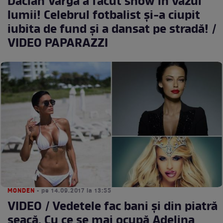
Dacian Varga a făcut show în văzul
lumii! Celebrul fotbalist şi-a ciupit
iubita de fund şi a dansat pe stradă! /
VIDEO PAPARAZZI
MONDEN
• pe 14.09.2017 la 13:55
VIDEO / Vedetele fac bani și din piatră
seacă. Cu ce se mai ocupă Adelina