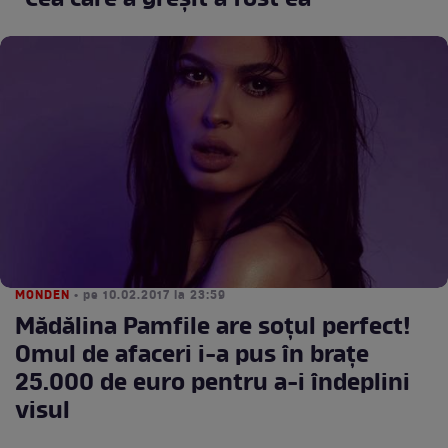
"Cea care a greşit a fost ea"
MONDEN
• pe 10.02.2017 la 23:59
Mădălina Pamfile are soțul perfect!
Omul de afaceri i-a pus în brațe
25.000 de euro pentru a-i îndeplini
visul