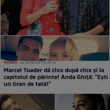
MONDEN
• pe 29.08.2017 la 23:44
Marcel Toader dă chix după chix și la
capitolul de părinte! Anda Ghiță: "Ești
un tiran de tată!"