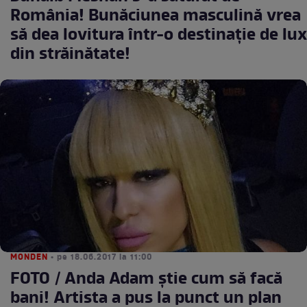
România! Bunăciunea masculină vrea
să dea lovitura într-o destinaţie de lux
din străinătate!
MONDEN
• pe 18.06.2017 la 11:00
FOTO / Anda Adam știe cum să facă
bani! Artista a pus la punct un plan