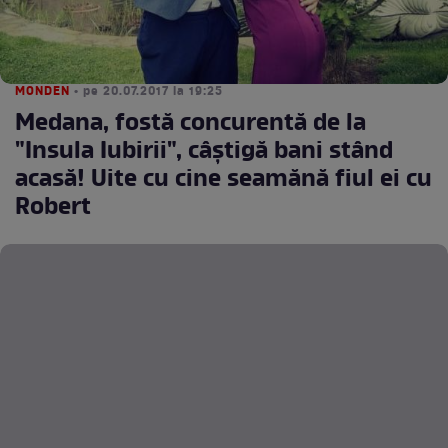
MONDEN
• pe 20.07.2017 la 19:25
Medana, fostă concurentă de la
"Insula Iubirii", câştigă bani stând
acasă! Uite cu cine seamănă fiul ei cu
Robert