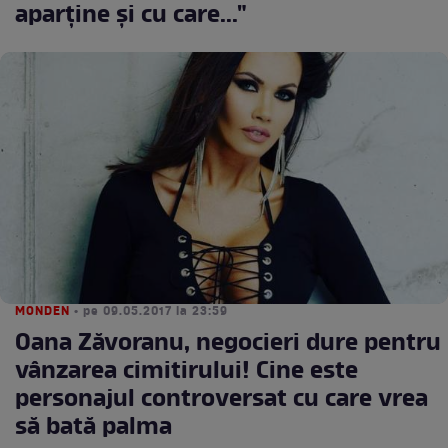
aparține și cu care..."
MONDEN
• pe 09.05.2017 la 23:59
Oana Zăvoranu, negocieri dure pentru
vânzarea cimitirului! Cine este
personajul controversat cu care vrea
să bată palma