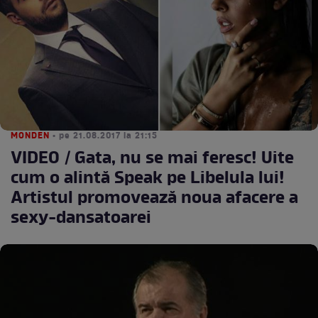
MONDEN
• pe 21.08.2017 la 21:15
VIDEO / Gata, nu se mai feresc! Uite
cum o alintă Speak pe Libelula lui!
Artistul promovează noua afacere a
sexy-dansatoarei