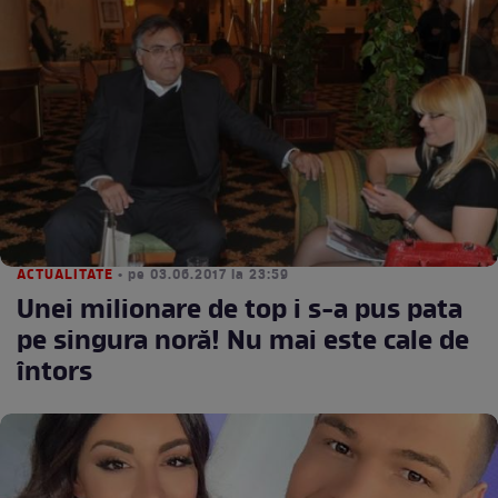
ACTUALITATE
• pe 03.06.2017 la 23:59
Unei milionare de top i s-a pus pata
pe singura noră! Nu mai este cale de
întors