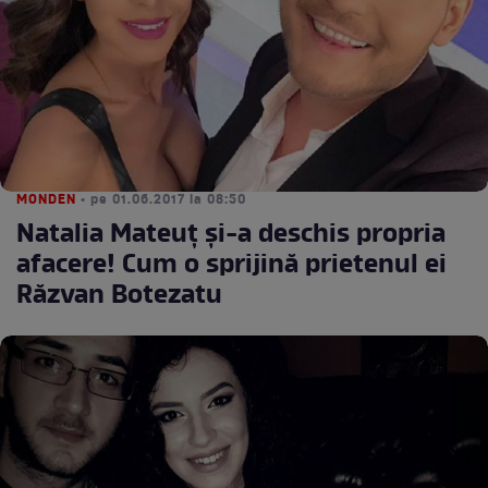
MONDEN
• pe 01.06.2017 la 08:50
Natalia Mateuţ şi-a deschis propria
afacere! Cum o sprijină prietenul ei
Răzvan Botezatu