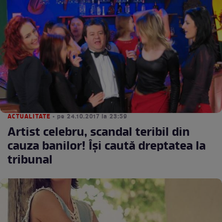
ACTUALITATE
• pe 24.10.2017 la 23:59
Artist celebru, scandal teribil din
cauza banilor! Îşi caută dreptatea la
tribunal