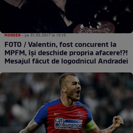
MONDEN
• pe 31.05.2017 la 13:10
FOTO / Valentin, fost concurent la
MPFM, îşi deschide propria afacere!?!
Mesajul făcut de logodnicul Andradei