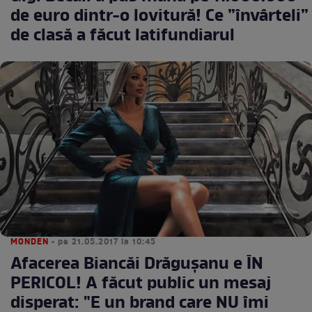
de euro dintr-o lovitură! Ce ”învârteli”
de clasă a făcut latifundiarul
MONDEN
• pe 21.05.2017 la 10:45
Afacerea Biancăi Drăguşanu e ÎN
PERICOL! A făcut public un mesaj
disperat: "E un brand care NU îmi