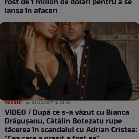
rost de 1 milion de dolari pentru a se
lansa în afaceri
MONDEN
• pe 23.02.2017 la 22:40
VIDEO / După ce s-a văzut cu Bianca
Drăguşanu, Cătălin Botezatu rupe
tăcerea în scandalul cu Adrian Cristea: