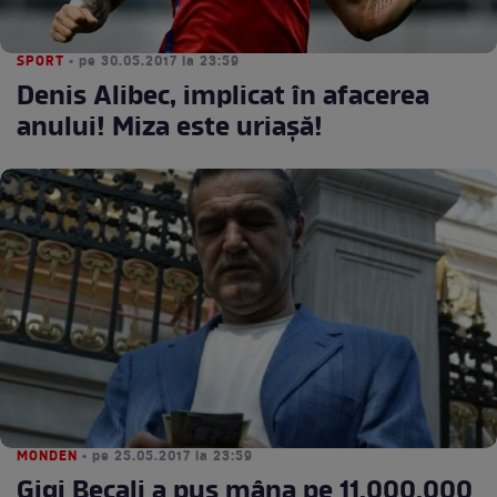
SPORT
• pe 30.05.2017 la 23:59
Denis Alibec, implicat în afacerea
anului! Miza este uriaşă!
MONDEN
• pe 25.05.2017 la 23:59
Gigi Becali a pus mâna pe 11.000.000