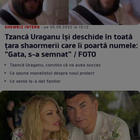
SHOWBIZ INTERN
• pe 09.08.2022 la 19:12
Tzancă Uraganu își deschide în toată
țara shaormerii care îi poartă numele:
”Gata, s-a semnat” / FOTO
Tzancă Uraganu, convins că va avea succes
Ce spune manelistul despre noul proiect
Ce veste le-a dat fanilor