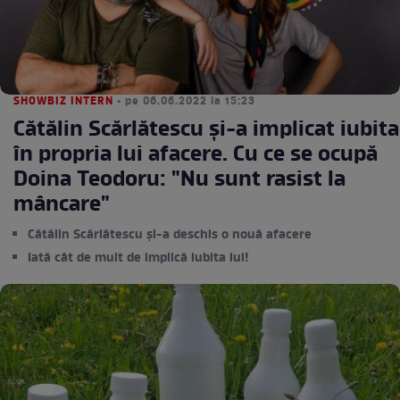
SHOWBIZ INTERN
• pe 06.06.2022 la 15:23
Cătălin Scărlătescu și-a implicat iubita
în propria lui afacere. Cu ce se ocupă
Doina Teodoru: "Nu sunt rasist la
mâncare"
Cătălin Scărlătescu și-a deschis o nouă afacere
Iată cât de mult de implică iubita lui!