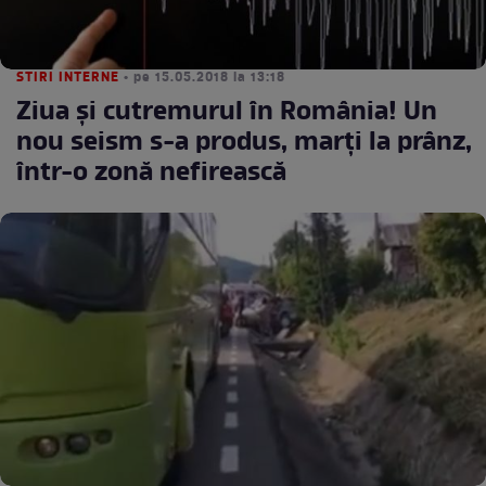
STIRI INTERNE
• pe 15.05.2018 la 13:18
Ziua şi cutremurul în România! Un
nou seism s-a produs, marţi la prânz,
într-o zonă nefirească