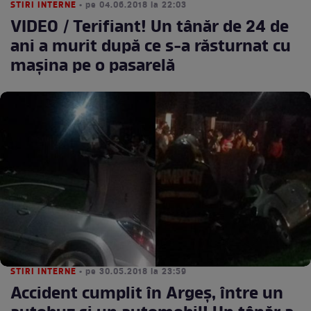
STIRI INTERNE
• pe 04.06.2018 la 22:03
VIDEO / Terifiant! Un tânăr de 24 de
ani a murit după ce s-a răsturnat cu
maşina pe o pasarelă
STIRI INTERNE
• pe 30.05.2018 la 23:59
Accident cumplit în Argeș, între un