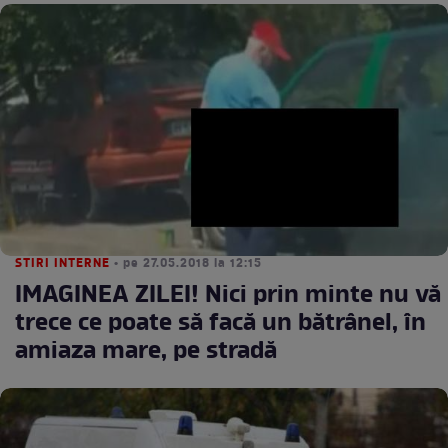
STIRI INTERNE
• pe 27.05.2018 la 12:15
IMAGINEA ZILEI! Nici prin minte nu vă
trece ce poate să facă un bătrânel, în
amiaza mare, pe stradă