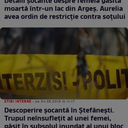
Detalii şocante despre femeia găsită
moartă într-un lac din Argeş. Aurelia
avea ordin de restricţie contra soţului
STIRI INTERNE
• pe 04.08.2018 la 11:17
Descoperire şocantă în Ştefăneşti.
Trupul neînsufleţit al unei femei,
găsit în subsolul inundat al unui bloc