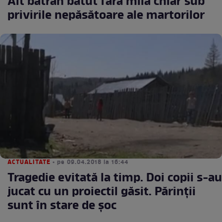
Alt bătrân bătut fără milă chiar sub
privirile nepăsătoare ale martorilor
ACTUALITATE
• pe 09.04.2018 la 16:44
Tragedie evitată la timp. Doi copii s-au
jucat cu un proiectil găsit. Părinții
sunt în stare de șoc