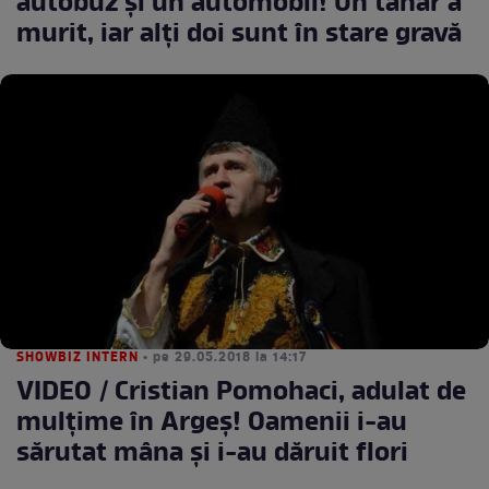
autobuz şi un automobil! Un tânăr a
murit, iar alţi doi sunt în stare gravă
SHOWBIZ INTERN
• pe 29.05.2018 la 14:17
VIDEO / Cristian Pomohaci, adulat de
mulţime în Argeş! Oamenii i-au
sărutat mâna şi i-au dăruit flori