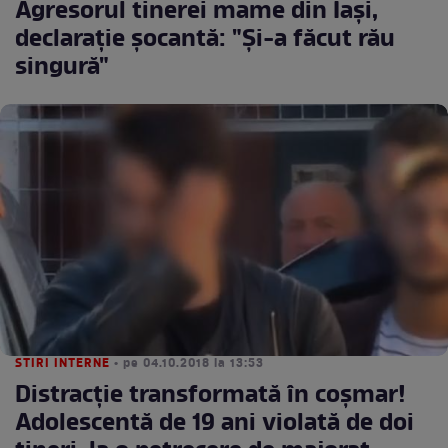
Agresorul tinerei mame din Iaşi,
declaraţie şocantă: "Şi-a făcut rău
singură"
STIRI INTERNE
• pe 04.10.2018 la 13:53
Distracție transformată în coșmar!
Adolescentă de 19 ani violată de doi