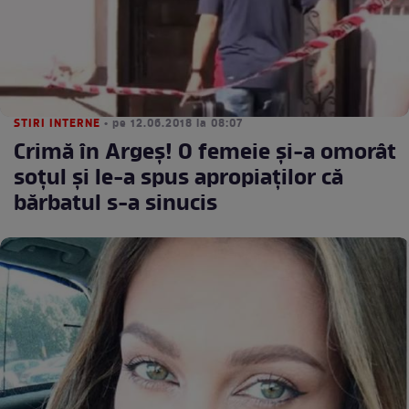
STIRI INTERNE
• pe 12.06.2018 la 08:07
Crimă în Argeş! O femeie şi-a omorât
soţul şi le-a spus apropiaţilor că
bărbatul s-a sinucis