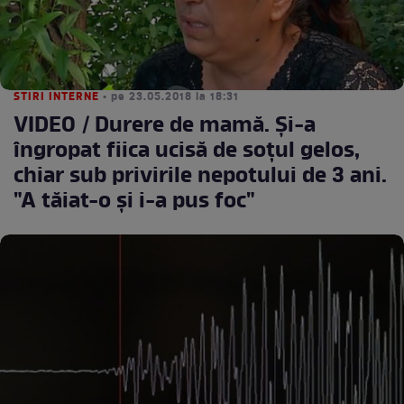
STIRI INTERNE
• pe 23.05.2018 la 18:31
VIDEO / Durere de mamă. Şi-a
îngropat fiica ucisă de soţul gelos,
chiar sub privirile nepotului de 3 ani.
"A tăiat-o şi i-a pus foc"