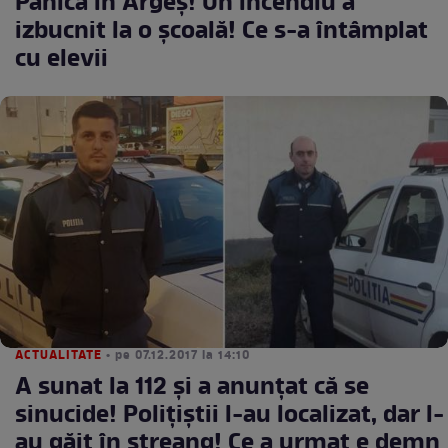
Panică în Argeş! Un incendiu a
izbucnit la o şcoală! Ce s-a întâmplat
cu elevii
ACTUALITATE
• pe 07.12.2017 la 14:10
A sunat la 112 şi a anunţat că se
sinucide! Poliţiştii l-au localizat, dar l-
au găit în ştreang! Ce a urmat e demn