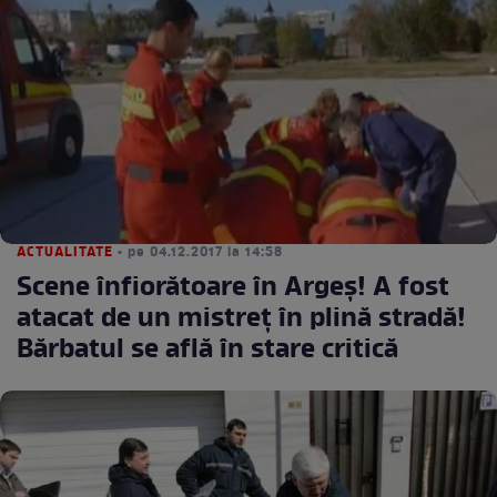
ACTUALITATE
• pe 04.12.2017 la 14:58
Scene înfiorătoare în Argeş! A fost
atacat de un mistreţ în plină stradă!
Bărbatul se află în stare critică