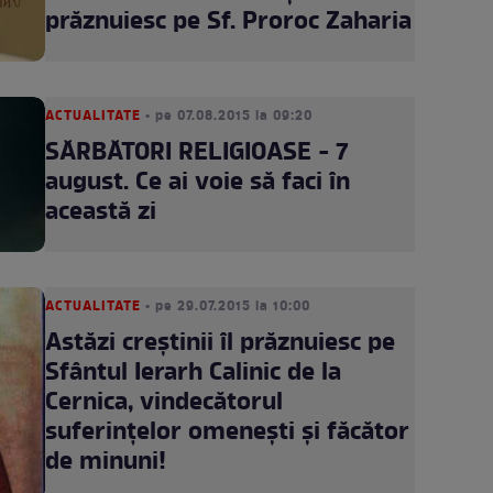
prăznuiesc pe Sf. Proroc Zaharia
ACTUALITATE
• pe 07.08.2015 la 09:20
SĂRBĂTORI RELIGIOASE - 7
august. Ce ai voie să faci în
această zi
ACTUALITATE
• pe 29.07.2015 la 10:00
Astăzi creştinii îl prăznuiesc pe
Sfântul Ierarh Calinic de la
Cernica, vindecătorul
suferinţelor omeneşti şi făcător
de minuni!