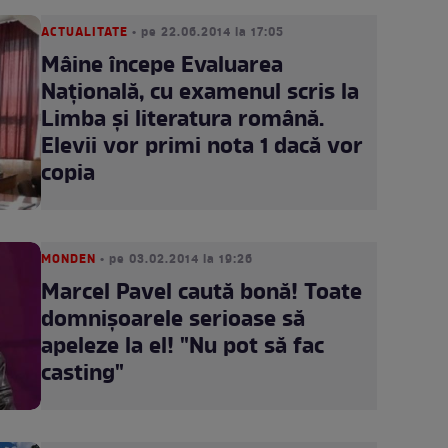
ACTUALITATE
• pe 22.06.2014 la 17:05
Mâine începe Evaluarea
Naţională, cu examenul scris la
Limba şi literatura română.
Elevii vor primi nota 1 dacă vor
copia
MONDEN
• pe 03.02.2014 la 19:26
Marcel Pavel caută bonă! Toate
domnişoarele serioase să
apeleze la el! "Nu pot să fac
casting"