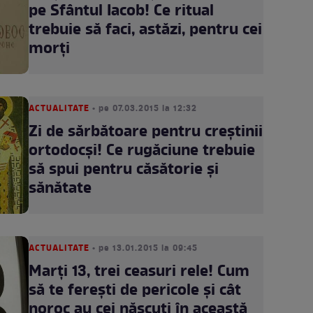
pe Sfântul Iacob! Ce ritual
trebuie să faci, astăzi, pentru cei
morţi
ACTUALITATE
• pe 07.03.2015 la 12:32
Zi de sărbătoare pentru creştinii
ortodocşi! Ce rugăciune trebuie
să spui pentru căsătorie şi
sănătate
ACTUALITATE
• pe 13.01.2015 la 09:45
Marţi 13, trei ceasuri rele! Cum
să te fereşti de pericole şi cât
noroc au cei născuţi în această