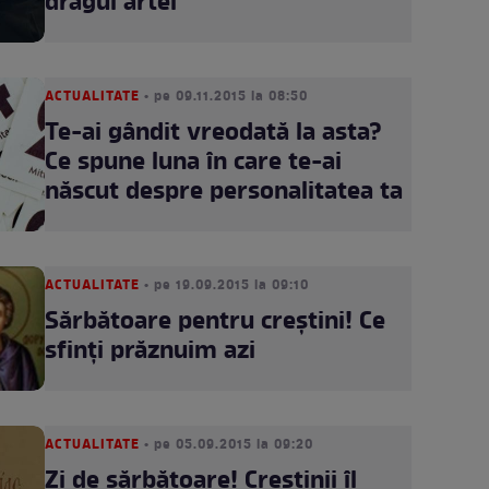
dragul artei
ACTUALITATE
• pe 09.11.2015 la 08:50
Te-ai gândit vreodată la asta?
Ce spune luna în care te-ai
născut despre personalitatea ta
ACTUALITATE
• pe 19.09.2015 la 09:10
Sărbătoare pentru creştini! Ce
sfinţi prăznuim azi
ACTUALITATE
• pe 05.09.2015 la 09:20
Zi de sărbătoare! Creştinii îl