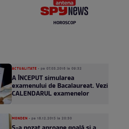
HOROSCOP
ACTUALITATE
• pe 07.03.2016 la 09:32
A ÎNCEPUT simularea
examenului de Bacalaureat. Vezi
CALENDARUL examenelor
MONDEN
• pe 18.12.2015 la 20:30
S-a pozat aproape goală și a