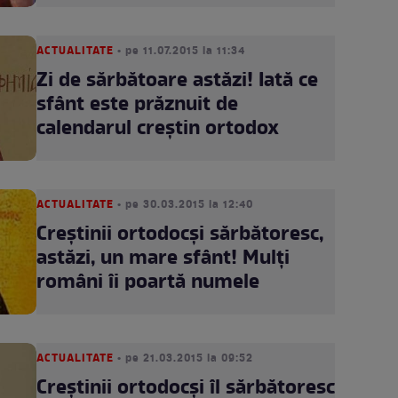
ACTUALITATE
• pe 11.07.2015 la 11:34
Zi de sărbătoare astăzi! Iată ce
sfânt este prăznuit de
calendarul creştin ortodox
ACTUALITATE
• pe 30.03.2015 la 12:40
Creştinii ortodocşi sărbătoresc,
astăzi, un mare sfânt! Mulţi
români îi poartă numele
ACTUALITATE
• pe 21.03.2015 la 09:52
Creştinii ortodocşi îl sărbătoresc