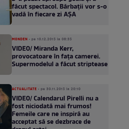
făcut spectacol. Bărbații vor s-o
vadă în fiecare zi AȘA
MONDEN
• pe 10.12.2015 la 08:35
VIDEO/ Miranda Kerr,
provocatoare în fața camerei.
Supermodelul a făcut striptease
ACTUALITATE
• pe 30.11.2015 la 20:10
VIDEO/ Calendarul Pirelli nu a
fost niciodată mai frumos!
Femeile care ne inspiră au
acceptat să se dezbrace de