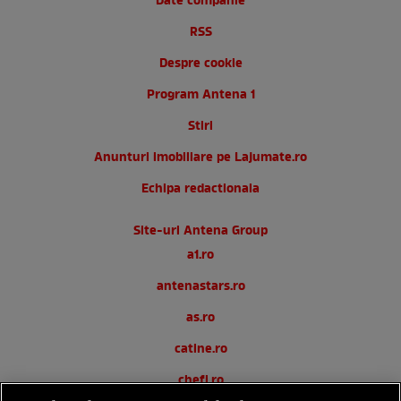
Date companie
RSS
Despre cookie
Program Antena 1
Stiri
Anunturi imobiliare pe Lajumate.ro
Echipa redactionala
Site-uri Antena Group
a1.ro
antenastars.ro
as.ro
catine.ro
chefi.ro