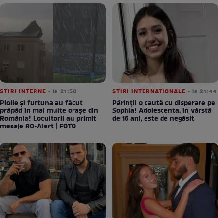
STIRI INTERNE
• la 21:50
STIRI INTERNATIONALE
• la 21:44
Ploile și furtuna au făcut
Părinții o caută cu disperare pe
prăpăd în mai multe orașe din
Sophia! Adolescenta, în vârstă
România! Locuitorii au primit
de 16 ani, este de negăsit
mesaje RO-Alert | FOTO