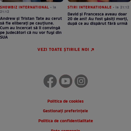
SHOWBIZ INTERNATIONAL
• la
STIRI INTERNATIONALE
• la 21:12
21:12
David și Francesca aveau doar
Andrew și Tristan Tate au cerut
20 de ani! Au fost găsiți morți,
să fie eliberați pe cauțiune.
după ce au dispărut fără urmă
Cum au încercat să îi convingă
pe judecători că nu vor fugi din
SUA
VEZI TOATE ȘTIRILE NOI
Politica de cookies
Gestionați preferințele
Politica de confidentialitate