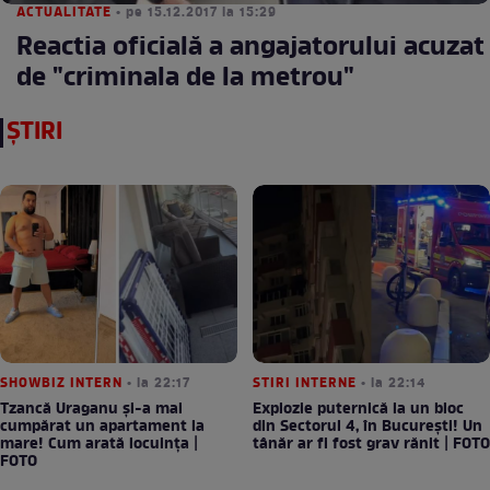
ACTUALITATE
• pe 15.12.2017 la 15:29
Reactia oficială a angajatorului acuzat
de "criminala de la metrou"
ȘTIRI
SHOWBIZ INTERN
• la 22:17
STIRI INTERNE
• la 22:14
Tzancă Uraganu și-a mai
Explozie puternică la un bloc
cumpărat un apartament la
din Sectorul 4, în București! Un
mare! Cum arată locuința |
tânăr ar fi fost grav rănit | FOTO
FOTO