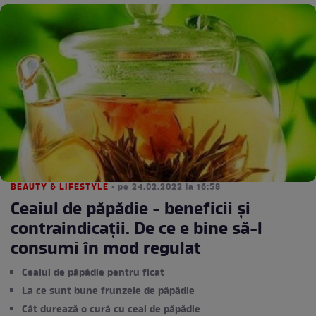
BEAUTY & LIFESTYLE
• pe 24.02.2022 la 16:58
Ceaiul de păpădie - beneficii și
contraindicații. De ce e bine să-l
consumi în mod regulat
Ceaiul de păpădie pentru ficat
La ce sunt bune frunzele de păpădie
Cât durează o cură cu ceai de păpădie