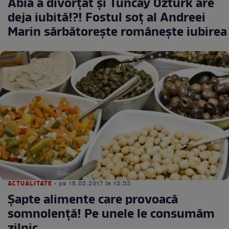
Abia a divorţat şi Tuncay Ozturk are
deja iubită!?! Fostul soţ al Andreei
Marin sărbătoreşte româneşte iubirea
ACTUALITATE
• pe 16.02.2017 la 15:55
Șapte alimente care provoacă
somnolență! Pe unele le consumăm