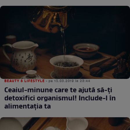
BEAUTY & LIFESTYLE
• pe 15.03.2019 la 23:44
Ceaiul-minune care te ajută să-ți
detoxifici organismul! Include-l în
alimentația ta