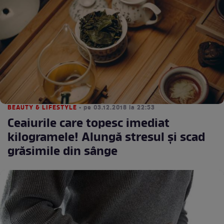
BEAUTY & LIFESTYLE
• pe 03.12.2018 la 22:53
Ceaiurile care topesc imediat
kilogramele! Alungă stresul și scad
grăsimile din sânge