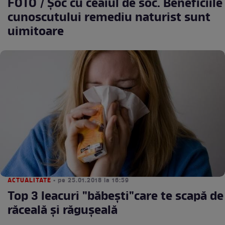
FOTO / Şoc cu ceaiul de soc. Beneficiile
cunoscutului remediu naturist sunt
uimitoare
ACTUALITATE
• pe 25.01.2018 la 16:59
Top 3 leacuri "băbești"care te scapă de
răceală şi răguşeală