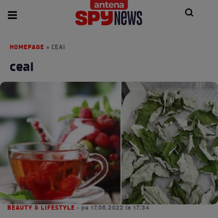
HOMEPAGE
» CEAI
ceai
BEAUTY & LIFESTYLE
• pe 17.06.2022 la 17:34