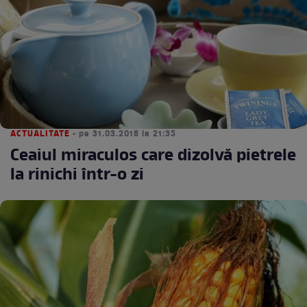
ACTUALITATE
• pe 31.03.2018 la 21:35
Ceaiul miraculos care dizolvă pietrele
la rinichi într-o zi