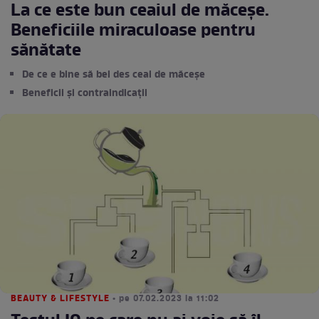
La ce este bun ceaiul de măceșe.
Beneficiile miraculoase pentru
sănătate
De ce e bine să bei des ceai de măceșe
Beneficii și contraindicații
BEAUTY & LIFESTYLE
• pe 07.02.2023 la 11:02