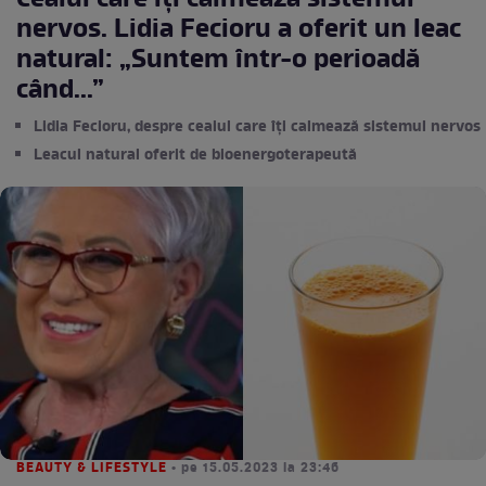
Ceaiul care îţi calmează sistemul
nervos. Lidia Fecioru a oferit un leac
natural: „Suntem într-o perioadă
când...”
Lidia Fecioru, despre ceaiul care îți calmează sistemul nervos
Leacul natural oferit de bioenergoterapeută
BEAUTY & LIFESTYLE
• pe 15.05.2023 la 23:46