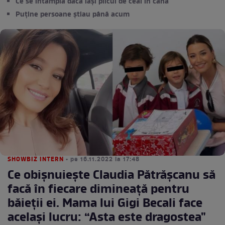
Ce se întâmplă dacă lași plicul de ceai în cană
Puține persoane știau până acum
SHOWBIZ INTERN
• pe 16.11.2022 la 17:48
Ce obișnuiește Claudia Pătrășcanu să
facă în fiecare dimineață pentru
băieții ei. Mama lui Gigi Becali face
același lucru: “Asta este dragostea"