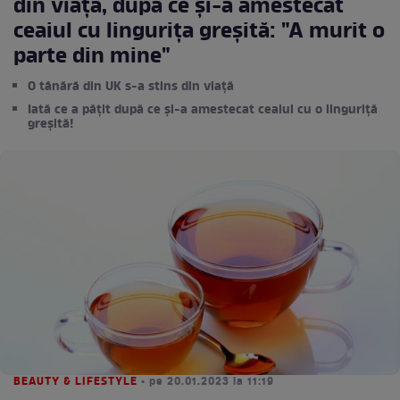
din viață, după ce și-a amestecat
ceaiul cu lingurița greșită: "A murit o
parte din mine"
O tânără din UK s-a stins din viață
Iată ce a pățit după ce și-a amestecat ceaiul cu o linguriță
greșită!
BEAUTY & LIFESTYLE
• pe 20.01.2023 la 11:19