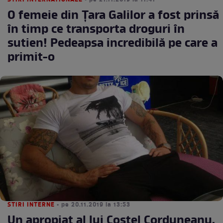
STIRI INTERNATIONALE
• pe 21.11.2019 la 11:41
O femeie din Ţara Galilor a fost prinsă
în timp ce transporta droguri în
sutien! Pedeapsa incredibilă pe care a
primit-o
STIRI INTERNE
• pe 20.11.2019 la 13:53
Un apropiat al lui Costel Corduneanu,