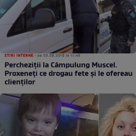
STIRI INTERNE
• pe 05.09.2019 la 11:46
Percheziţii la Câmpulung Muscel.
Proxeneţi ce drogau fete şi le ofereau
clienţilor