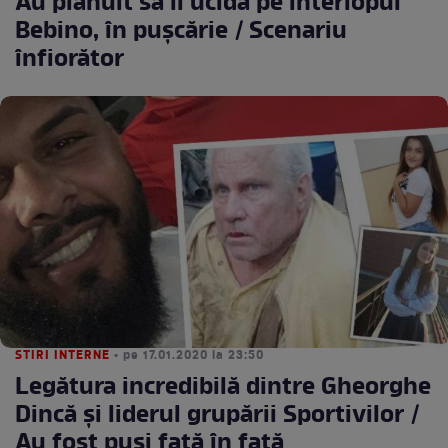
Au plănuit să îl ucidă pe interlopul
Bebino, în puşcărie / Scenariu
înfiorător
STIRI INTERNE
• pe 17.01.2020 la 23:50
Legătura incredibilă dintre Gheorghe
Dincă şi liderul grupării Sportivilor /
Au fost puşi faţă în faţă