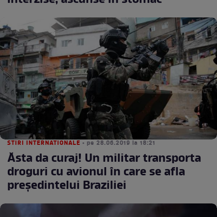
interzise, ascunse în stomac
STIRI INTERNATIONALE
• pe 28.06.2019 la 18:21
Ăsta da curaj! Un militar transporta
droguri cu avionul în care se afla
preşedintelui Braziliei