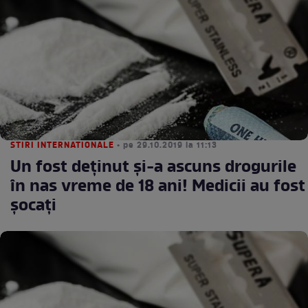
STIRI INTERNATIONALE
• pe 29.10.2019 la 11:13
Un fost deţinut şi-a ascuns drogurile
în nas vreme de 18 ani! Medicii au fost
şocaţi