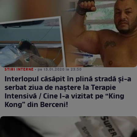
STIRI INTERNE
• pe 13.01.2020 la 23:50
Interlopul căsăpit în plină stradă şi-a
serbat ziua de naştere la Terapie
Intensivă / Cine l-a vizitat pe “King
Kong” din Berceni!