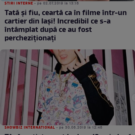
STIRI INTERNE
• pe 02.07.2019 la 13:16
Tată și fiu, ceartă ca în filme într-un
cartier din Iași! Incredibil ce s-a
întâmplat după ce au fost
percheziționați
SHOWBIZ INTERNATIONAL
• pe 30.06.2019 la 12:46