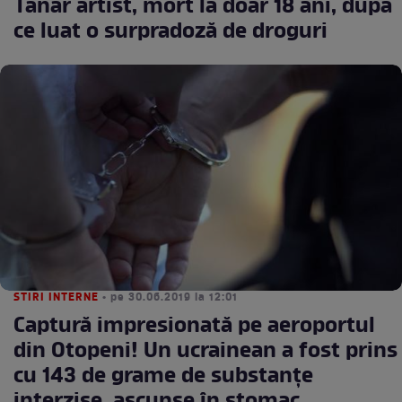
Tânăr artist, mort la doar 18 ani, după
ce luat o surpradoză de droguri
STIRI INTERNE
• pe 30.06.2019 la 12:01
Captură impresionată pe aeroportul
din Otopeni! Un ucrainean a fost prins
cu 143 de grame de substanțe