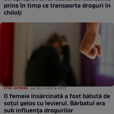
prins în timp ce transporta droguri în
chiloți
STIRI INTERNE
• pe 20.11.2019 la 10:57
O femeie însărcinată a fost bătută de
soțul gelos cu levierul. Bărbatul era
sub influența drogurilor