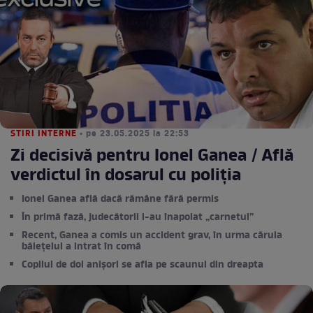
STIRI INTERNE
• pe 23.05.2025 la 22:53
Zi decisivă pentru Ionel Ganea / Află
verdictul în dosarul cu poliția
Ionel Ganea află dacă rămâne fără permis
În primă fază, judecătorii i-au înapoiat „carnetul”
Recent, Ganea a comis un accident grav, în urma căruia
băiețelul a intrat în comă
Copilul de doi anișori se afla pe scaunul din dreapta