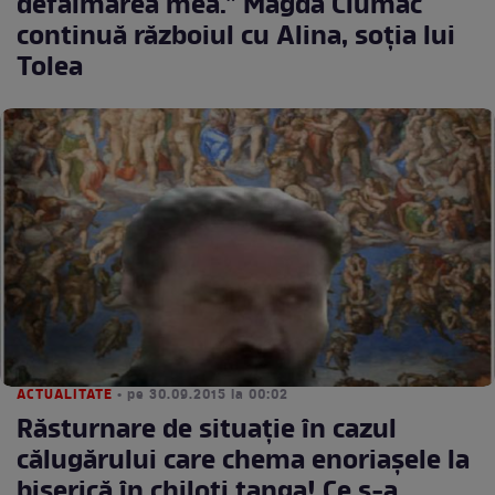
defăimarea mea." Magda Ciumac
continuă războiul cu Alina, soţia lui
Tolea
ACTUALITATE
• pe 30.09.2015 la 00:02
Răsturnare de situaţie în cazul
călugărului care chema enoriaşele la
biserică în chiloţi tanga! Ce s-a