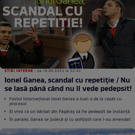
STIRI INTERNE
• pe 18.09.2024 la 22:45
Ionel Ganea, scandal cu repetiție / Nu
se lasă până când nu îl vede pedepsit!
Fostul internațional Ionel Ganea a luat-o de la capăt cu
procesul
El vrea ca un bărbat din Făgăraș să fie pedepsit de instanță
În paralel, Ganea se judecă și cu polițiștii care l-au amendat