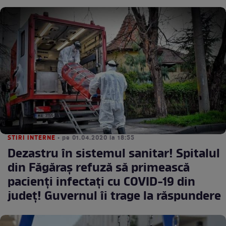
STIRI INTERNE
• pe 01.04.2020 la 18:55
Dezastru în sistemul sanitar! Spitalul
din Făgăraș refuză să primească
pacienți infectați cu COVID-19 din
județ! Guvernul îi trage la răspundere