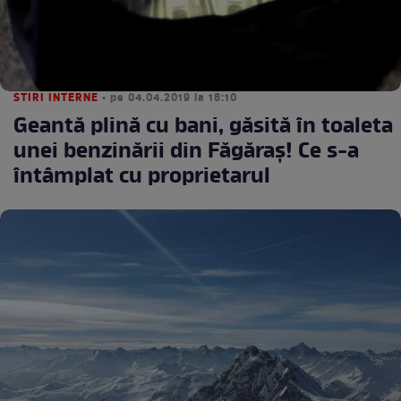
STIRI INTERNE
• pe 04.04.2019 la 18:10
Geantă plină cu bani, găsită în toaleta
unei benzinării din Făgăraş! Ce s-a
întâmplat cu proprietarul