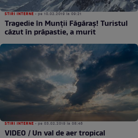
STIRI INTERNE
• pe 10.02.2019 la 09:21
Tragedie în Munții Făgăraș! Turistul
căzut în prăpastie, a murit
STIRI INTERNE
• pe 03.02.2019 la 08:46
VIDEO / Un val de aer tropical