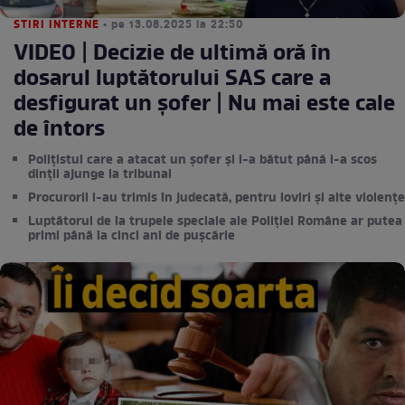
STIRI INTERNE
• pe 13.08.2025 la 22:50
VIDEO | Decizie de ultimă oră în
dosarul luptătorului SAS care a
desfigurat un șofer | Nu mai este cale
de întors
Polițistul care a atacat un șofer și l-a bătut până i-a scos
dinții ajunge la tribunal
Procurorii l-au trimis în judecată, pentru loviri și alte violențe
Luptătorul de la trupele speciale ale Poliției Române ar putea
primi până la cinci ani de pușcărie