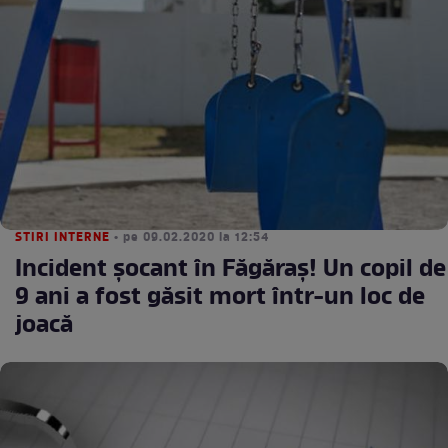
STIRI INTERNE
• pe 09.02.2020 la 12:54
Incident șocant în Făgăraș! Un copil de
9 ani a fost găsit mort într-un loc de
joacă