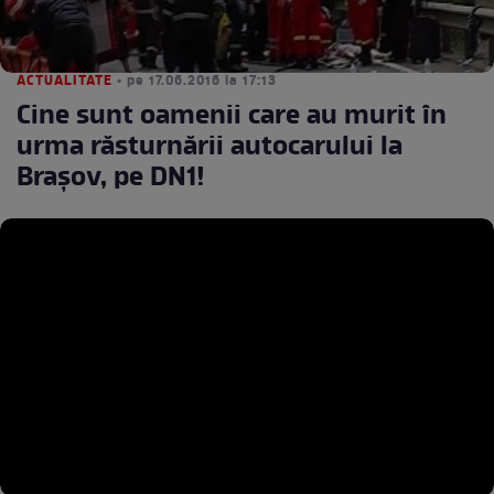
ACTUALITATE
• pe 17.06.2016 la 17:13
Cine sunt oamenii care au murit în
urma răsturnării autocarului la
Braşov, pe DN1!