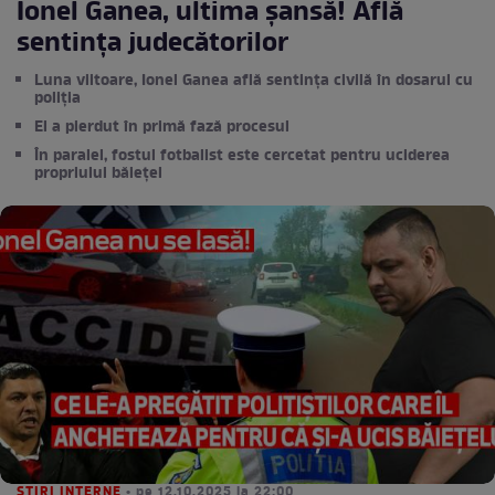
Ionel Ganea, ultima șansă! Află
sentința judecătorilor
Luna viitoare, Ionel Ganea află sentința civilă în dosarul cu
poliția
El a pierdut în primă fază procesul
În paralel, fostul fotbalist este cercetat pentru uciderea
propriului băiețel
STIRI INTERNE
• pe 12.10.2025 la 22:00