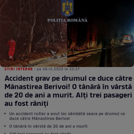
STIRI INTERNE
• pe 09.12.2023 la 22:27
Accident grav pe drumul ce duce către
Mănastirea Berivoi! O tânără în vârstă
de 20 de ani a murit. Alți trei pasageri
au fost răniți
Un accident rutier a avut loc sâmbătă seara pe drumul ce
duce către Mănastirea Berivoi
O tânără în vârstă de 20 de ani a murit