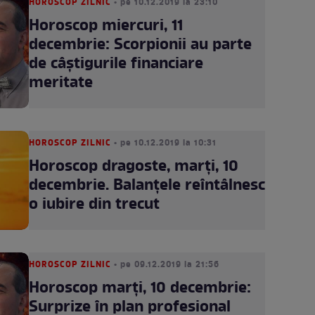
HOROSCOP ZILNIC
• pe 10.12.2019 la 23:10
Horoscop miercuri, 11
decembrie: Scorpionii au parte
de câștigurile financiare
meritate
HOROSCOP ZILNIC
• pe 10.12.2019 la 10:31
Horoscop dragoste, marți, 10
decembrie. Balanțele reîntâlnesc
o iubire din trecut
HOROSCOP ZILNIC
• pe 09.12.2019 la 21:56
Horoscop marţi, 10 decembrie:
Surprize în plan profesional