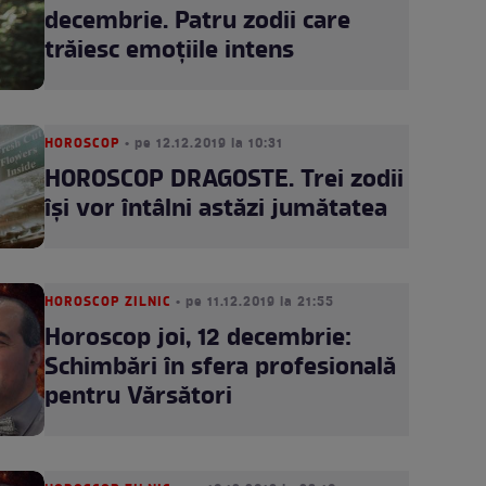
decembrie. Patru zodii care
trăiesc emoțiile intens
HOROSCOP
• pe 12.12.2019 la 10:31
HOROSCOP DRAGOSTE. Trei zodii
își vor întâlni astăzi jumătatea
HOROSCOP ZILNIC
• pe 11.12.2019 la 21:55
Horoscop joi, 12 decembrie:
Schimbări în sfera profesională
pentru Vărsători