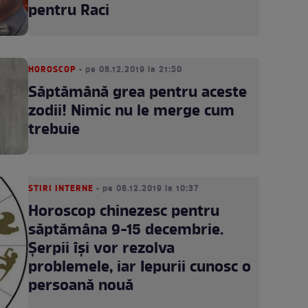
pentru Raci
HOROSCOP
• pe 08.12.2019 la 21:50
Săptămână grea pentru aceste
zodii! Nimic nu le merge cum
trebuie
STIRI INTERNE
• pe 08.12.2019 la 10:37
Horoscop chinezesc pentru
săptămâna 9-15 decembrie.
Şerpii îşi vor rezolva
problemele, iar Iepurii cunosc o
persoană nouă