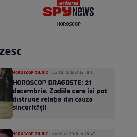
HOROSCOP
zesc
HOROSCOP ZILNIC
• pe 20.12.2019 la 16:31
HOROSCOP DRAGOSTE: 21
decembrie. Zodiile care își pot
distruge relația din cauza
sincerității
HOROSCOP ZILNIC
• pe 19.12.2019 la 23:47