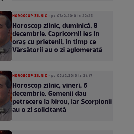
HOROSCOP ZILNIC
• pe 07.12.2019 la 22:25
Horoscop zilnic, duminică, 8
decembrie. Capricornii ies în
oraș cu prietenii, în timp ce
Vărsătorii au o zi aglomerată
HOROSCOP ZILNIC
• pe 05.12.2019 la 21:17
Horoscop zilnic, vineri, 6
decembrie. Gemenii dau
petrecere la birou, iar Scorpionii
au o zi solicitantă