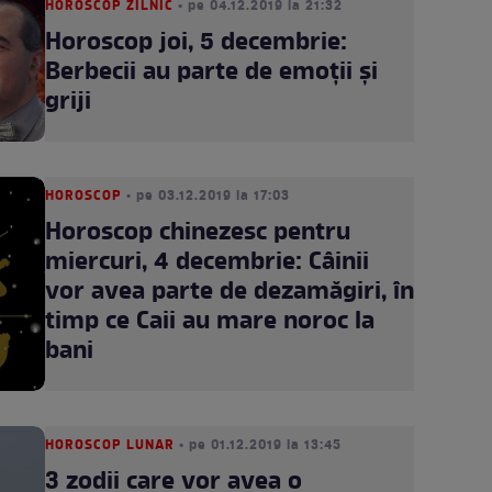
HOROSCOP ZILNIC
• pe 04.12.2019 la 21:32
Horoscop joi, 5 decembrie:
Berbecii au parte de emoții și
griji
HOROSCOP
• pe 03.12.2019 la 17:03
Horoscop chinezesc pentru
miercuri, 4 decembrie: Câinii
vor avea parte de dezamăgiri, în
timp ce Caii au mare noroc la
bani
HOROSCOP LUNAR
• pe 01.12.2019 la 13:45
3 zodii care vor avea o