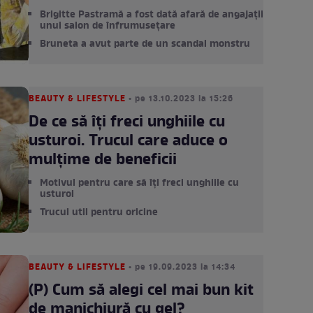
Brigitte Pastramă a fost dată afară de angajații
unui salon de înfrumusețare
Bruneta a avut parte de un scandal monstru
BEAUTY & LIFESTYLE
• pe 13.10.2023 la 15:26
De ce să îți freci unghiile cu
usturoi. Trucul care aduce o
mulțime de beneficii
Motivul pentru care să îți freci unghiile cu
usturoi
Trucul util pentru oricine
BEAUTY & LIFESTYLE
• pe 19.09.2023 la 14:34
(P) Cum să alegi cel mai bun kit
de manichiură cu gel?