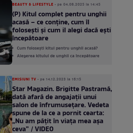
BEAUTY & LIFESTYLE
• pe 04.08.2025 la 14:45
(P) Kitul complet pentru unghii
acasă – ce conține, cum îl
folosești și cum il alegi dacă ești
începătoare
Cum folosești kitul pentru unghii acasă?
Alegerea kitului de unghii ca începătoare
EMISIUNI TV
• pe 14.12.2023 la 16:15
Star Magazin. Brigitte Pastramă,
dată afară de angajații unui
salon de înfrumusețare. Vedeta
spune de la ce a pornit cearta:
„Nu am pățit în viața mea așa
ceva” / VIDEO