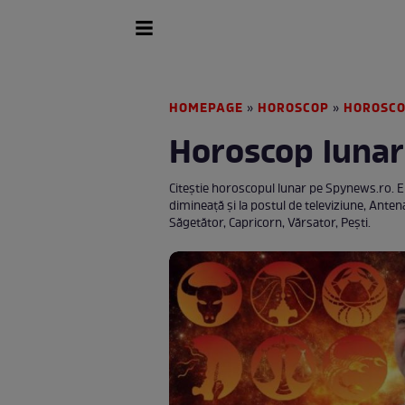
HOMEPAGE
HOROSCOP
HOROSCO
»
»
Horoscop lunar
Citeştie horoscopul lunar pe Spynews.ro. El
dimineaţă şi la postul de televiziune, Anten
Săgetător, Capricorn, Vărsator, Pești.