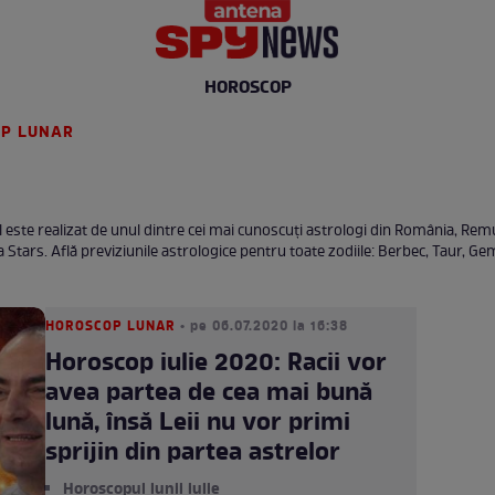
HOROSCOP
P LUNAR
 este realizat de unul dintre cei mai cunoscuţi astrologi din România, Remu
a Stars. Află previziunile astrologice pentru toate zodiile: Berbec, Taur, Ge
HOROSCOP LUNAR
• pe 06.07.2020 la 16:38
Horoscop iulie 2020: Racii vor
avea partea de cea mai bună
lună, însă Leii nu vor primi
sprijin din partea astrelor
Horoscopul lunii iulie