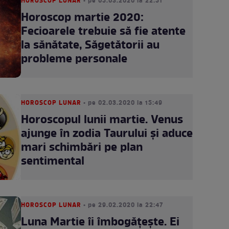
HOROSCOP LUNAR
• pe 05.03.2020 la 22:51
Horoscop martie 2020:
Fecioarele trebuie să fie atente
la sănătate, Săgetătorii au
probleme personale
HOROSCOP LUNAR
• pe 02.03.2020 la 15:49
Horoscopul lunii martie. Venus
ajunge în zodia Taurului şi aduce
mari schimbări pe plan
sentimental
HOROSCOP LUNAR
• pe 29.02.2020 la 22:47
Luna Martie îi îmbogățește. Ei