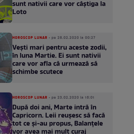
sunt nativii care vor câștiga la
Loto
HOROSCOP LUNAR
• pe 28.02.2020 la 00:27
Veşti mari pentru aceste zodii,
în luna Martie. Ei sunt nativii
care vor afla că urmează să
schimbe scutece
HOROSCOP LUNAR
• pe 23.02.2020 la 16:01
După doi ani, Marte intră în
Capricorn. Leii reuşesc să facă
tot ce şi-au propus, Balanţele
vor avea mai mult curaj