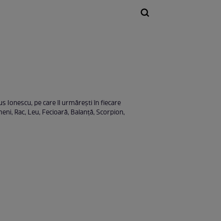
s Ionescu, pe care îl urmăreşti în fiecare
meni, Rac, Leu, Fecioară, Balanță, Scorpion,