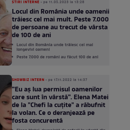
STIRI INTERNE
• pe 11.05.2023 la 13:28
Locul din România unde oamenii
trăiesc cel mai mult. Peste 7.000
de persoane au trecut de vârsta
de 100 de ani
Locul din România unde trăiesc cei mai
longevivi oameni
Peste 7.000 de români au făcut 100 de ani
SHOWBIZ INTERN
• pe 17.11.2022 la 14:37
”Eu aș lua permisul oamenilor
care sunt în vârstă”. Elena Matei
de la "Chefi la cuțite" a răbufnit
la volan. Ce o deranjează pe
fosta concurentă