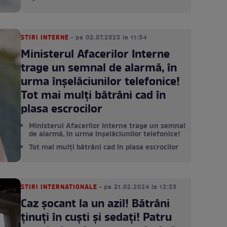
STIRI INTERNE
• pe 02.07.2025 la 11:34
Ministerul Afacerilor Interne
trage un semnal de alarmă, în
urma înșelăciunilor telefonice!
Tot mai mulți bătrâni cad în
plasa escrocilor
Ministerul Afacerilor Interne trage un semnal
de alarmă, în urma înșelăciunilor telefonice!
Tot mai mulți bătrâni cad în plasa escrocilor
STIRI INTERNATIONALE
• pe 21.02.2024 la 12:53
Caz șocant la un azil! Bătrâni
ținuți în cuști și sedați! Patru