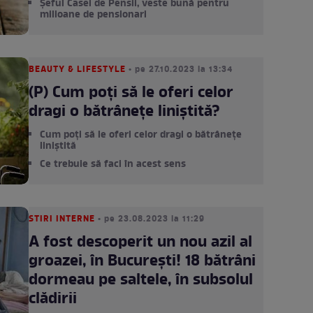
Șeful Casei de Pensii, veste bună pentru
milioane de pensionari
BEAUTY & LIFESTYLE
• pe 27.10.2023 la 13:34
(P) Cum poți să le oferi celor
dragi o bătrânețe liniștită?
Cum poți să le oferi celor dragi o bătrânețe
liniștită
Ce trebuie să faci în acest sens
STIRI INTERNE
• pe 23.08.2023 la 11:29
A fost descoperit un nou azil al
groazei, în București! 18 bătrâni
dormeau pe saltele, în subsolul
clădirii