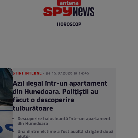
HOROSCOP
STIRI INTERNE
• pe 15.07.2026 la 14:45
Azil ilegal într-un apartament
din Hunedoara. Polițiștii au
făcut o descoperire
tulburătoare
Descoperire halucinantă într-un apartament
din Hunedoara
Una dintre victime a fost auzită strigând după
ajutor