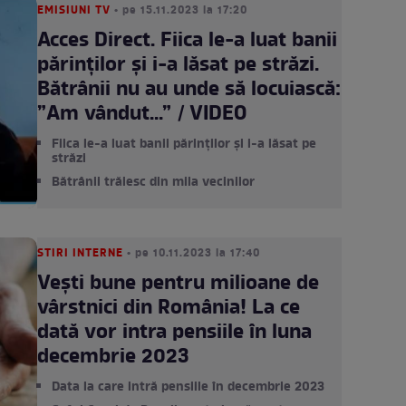
EMISIUNI TV
• pe 15.11.2023 la 17:20
Acces Direct. Fiica le-a luat banii
părinților și i-a lăsat pe străzi.
Bătrânii nu au unde să locuiască:
”Am vândut...” / VIDEO
Fiica le-a luat banii părinților și i-a lăsat pe
străzi
Bătrânii trăiesc din mila vecinilor
STIRI INTERNE
• pe 10.11.2023 la 17:40
Vești bune pentru milioane de
vârstnici din România! La ce
dată vor intra pensiile în luna
decembrie 2023
Data la care intră pensiile în decembrie 2023