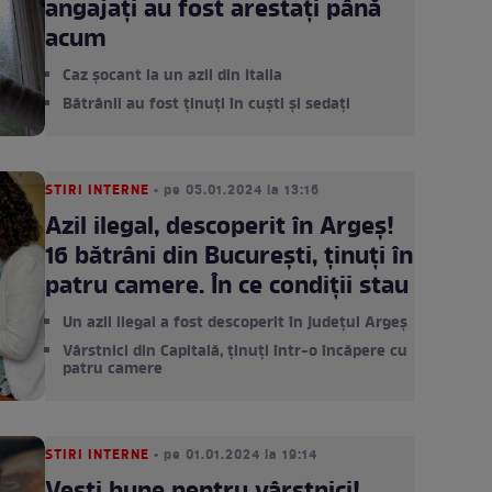
angajați au fost arestați până
acum
Caz șocant la un azil din Italia
Bătrânii au fost ținuți în cuști și sedați
STIRI INTERNE
• pe 05.01.2024 la 13:16
Azil ilegal, descoperit în Argeș!
16 bătrâni din București, ținuți în
patru camere. În ce condiții stau
Un azil ilegal a fost descoperit în județul Argeș
Vârstnici din Capitală, ținuți într-o încăpere cu
patru camere
STIRI INTERNE
• pe 01.01.2024 la 19:14