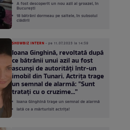
A fost descoperit un nou azil al groazei, în
București
18 bătrâni dormeau pe saltele, în subsolul
clădirii
SHOWBIZ INTERN
• pe 11.07.2023 la 14:59
Ioana Ginghină, revoltată după
ce bătrânii unui azil au fost
ascunși de autorități într-un
imobil din Tunari. Actrița trage
un semnal de alarmă: "Sunt
tratați cu o cruzime…”
Ioana Ginghină trage un semnal de alarmă
Iată ce a mărturisit actrița!