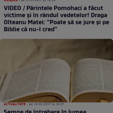
MONDEN
• pe 21.07.2017 la 18:23
VIDEO / Părintele Pomohaci a făcut
victime și în rândul vedetelor! Draga
Olteanu Matei: ”Poate să se jure și pe
Biblie că nu-l cred”
ACTUALITATE
• pe 19.02.2017 la 16:27
Semne de întrebare în lumea