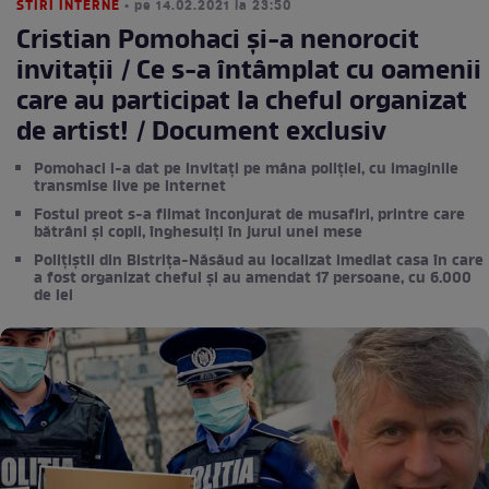
STIRI INTERNE
• pe 14.02.2021 la 23:50
Cristian Pomohaci și-a nenorocit
invitații / Ce s-a întâmplat cu oamenii
care au participat la cheful organizat
de artist! / Document exclusiv
Pomohaci i-a dat pe invitați pe mâna poliției, cu imaginile
transmise live pe internet
Fostul preot s-a filmat înconjurat de musafiri, printre care
bătrâni și copii, înghesuiți în jurul unei mese
Polițiștii din Bistrița-Năsăud au localizat imediat casa în care
a fost organizat cheful și au amendat 17 persoane, cu 6.000
de lei