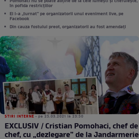
Pomohaci nu se poate abține de la cele lumești și chefuiește,
în pofida restricțiilor
El i-a „turnat” pe organizatorii unui eveniment live, pe
Facebook
Din cauza fostului preot, organizatorii au fost amendați
STIRI INTERNE
• pe 25.03.2021 la 23:50
EXCLUSIV / Cristian Pomohaci, chef de
chef, cu „dezlegare” de la Jandarmerie