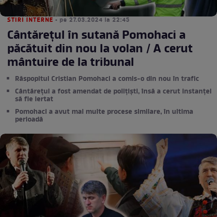
STIRI INTERNE
• pe 27.03.2024 la 22:45
Cântărețul în sutană Pomohaci a
păcătuit din nou la volan / A cerut
mântuire de la tribunal
Răspopitul Cristian Pomohaci a comis-o din nou în trafic
Cântărețul a fost amendat de polițiști, însă a cerut instanței
să fie iertat
Pomohaci a avut mai multe procese similare, în ultima
perioadă