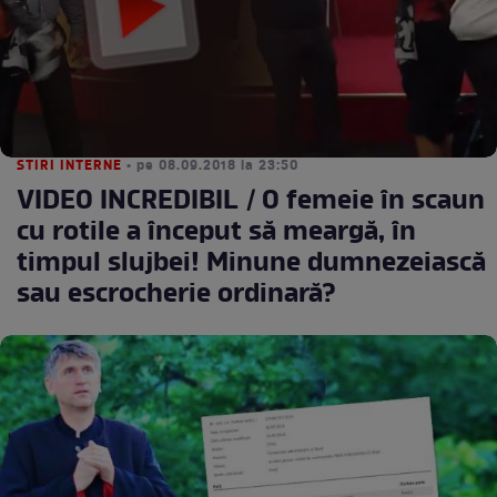
STIRI INTERNE
• pe 08.09.2018 la 23:50
VIDEO INCREDIBIL / O femeie în scaun
cu rotile a început să meargă, în
timpul slujbei! Minune dumnezeiască
sau escrocherie ordinară?