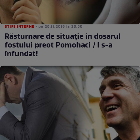
STIRI INTERNE
• pe 26.11.2019 la 23:50
Răsturnare de situaţie în dosarul
fostului preot Pomohaci / I s-a
înfundat!