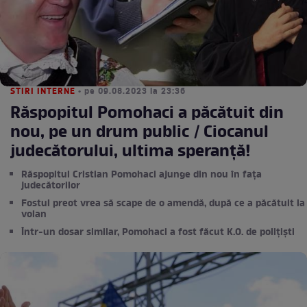
STIRI INTERNE
• pe 09.08.2023 la 23:36
Răspopitul Pomohaci a păcătuit din
nou, pe un drum public / Ciocanul
judecătorului, ultima speranță!
Răspopitul Cristian Pomohaci ajunge din nou în fața
judecătorilor
Fostul preot vrea să scape de o amendă, după ce a păcătuit la
volan
Într-un dosar similar, Pomohaci a fost făcut K.O. de polițiști