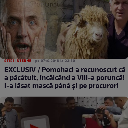
STIRI INTERNE
• pe 07.10.2018 la 23:50
EXCLUSIV / Pomohaci a recunoscut că
a păcătuit, încălcând a VIII-a poruncă!
I-a lăsat mască până şi pe procurori