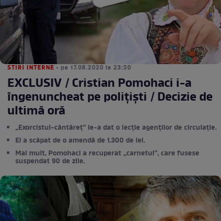
STIRI INTERNE
• pe 17.08.2020 la 23:50
EXCLUSIV / Cristian Pomohaci i-a
îngenuncheat pe polițiști / Decizie de
ultimă oră
„Exorcistul-cântăreț” le-a dat o lecție agenților de circulație.
El a scăpat de o amendă de 1.300 de lei.
Mai mult, Pomohaci a recuperat „carnetul”, care fusese
suspendat 90 de zile.