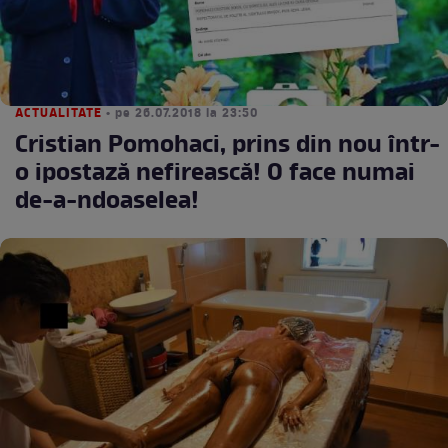
ACTUALITATE
• pe 26.07.2018 la 23:50
Cristian Pomohaci, prins din nou într-
o ipostază nefirească! O face numai
de-a-ndoaselea!