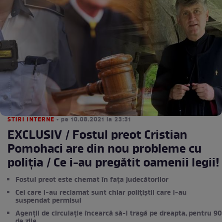
STIRI INTERNE
• pe 10.08.2021 la 23:31
EXCLUSIV / Fostul preot Cristian
Pomohaci are din nou probleme cu
poliția / Ce i-au pregătit oamenii legii!
Fostul preot este chemat în fața judecătorilor
Cei care l-au reclamat sunt chiar polițiștii care i-au
suspendat permisul
Agenții de circulație încearcă să-l tragă pe dreapta, pentru 90
de zile