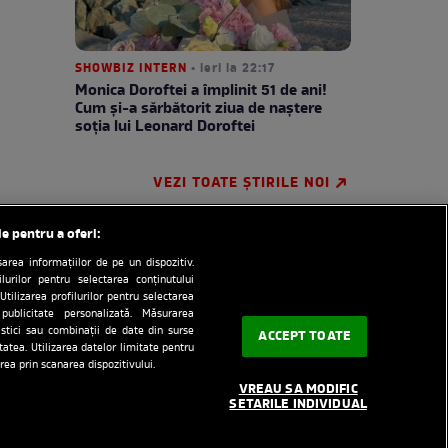
SHOWBIZ INTERN
• ieri la 22:17
Monica Doroftei a împlinit 51 de ani!
Cum și-a sărbătorit ziua de naștere
soția lui Leonard Doroftei
VEZI TOATE ȘTIRILE NOI
le pentru a oferi:
rea informațiilor de pe un dispozitiv.
ilurilor pentru selectarea conținutului
Utilizarea profilurilor pentru selectarea
 publicitate personalizată. Măsurarea
tistici sau combinații de date din surse
ACCEPT TOATE
itatea. Utilizarea datelor limitate pentru
e
RSS
Despre cookie
rea prin scanarea dispozitivului.
VREAU SA MODIFIC
redactionala
SETARILE INDIVIDUAL
rinti.ro
medicool.ro