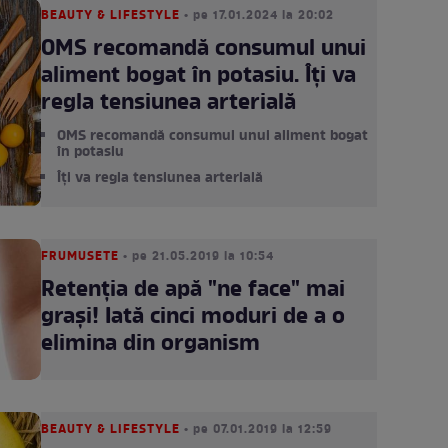
BEAUTY & LIFESTYLE
• pe 17.01.2024 la 20:02
OMS recomandă consumul unui
aliment bogat în potasiu. Îți va
regla tensiunea arterială
OMS recomandă consumul unui aliment bogat
în potasiu
Îți va regla tensiunea arterială
FRUMUSETE
• pe 21.05.2019 la 10:54
Retenţia de apă "ne face" mai
graşi! Iată cinci moduri de a o
elimina din organism
BEAUTY & LIFESTYLE
• pe 07.01.2019 la 12:59