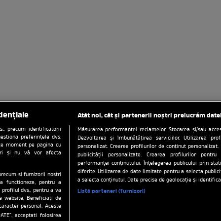
dențiale
Atât noi, cât și partenerii noștri prelucrăm date
, precum identificatorii
Măsurarea performanței reclamelor. Stocarea și/sau accesa
estiona preferințele dvs.
Dezvoltarea și îmbunătățirea serviciilor. Utilizarea prof
orice moment pe pagina cu
personalizat. Crearea profilurilor de conținut personalizat. 
ștri și nu vă vor afecta
publicității personalizate. Crearea profilurilor pentru
performanței conținutului. Înțelegerea publicului prin sta
diferite. Utilizarea de date limitate pentru a selecta public
precum si furnizorii nostri
ați preferințele
Politica de confidentialitate
Date compani
a selecta conținutul. Date precise de geolocație și identifica
a functioneze, pentru a
 profilul dvs., pentru a va
Listă parteneri (furnizori)
tena 1
Stiri
Anunturi imobiliare pe Lajumate.ro
Echipa 
pe website. Beneficiati de
caracter personal. Aceste
a1.ro
antenastars.ro
as.ro
catine.ro
chefi.ro
depa
ATE”, acceptati folosirea