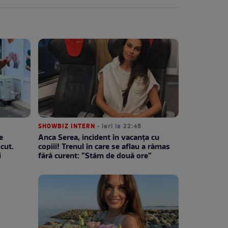
SHOWBIZ INTERN
• ieri la 22:48
e
Anca Serea, incident în vacanța cu
cut.
copiii! Trenul în care se aflau a rămas
i
fără curent: ”Stăm de două ore”