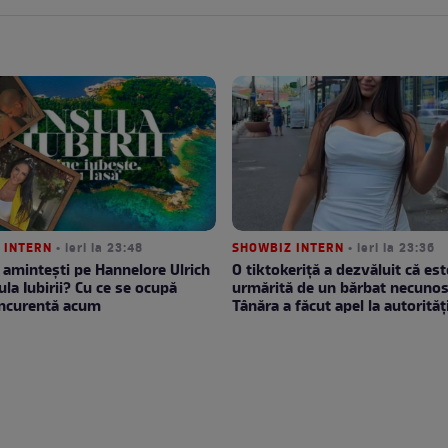
 INTERN
• ieri la 23:48
SHOWBIZ INTERN
• ieri la 23:36
 amintești pe Hannelore Ulrich
O tiktokeriță a dezvăluit că est
ula Iubirii? Cu ce se ocupă
urmărită de un bărbat necunos
oncurentă acum
Tânăra a făcut apel la autorităț