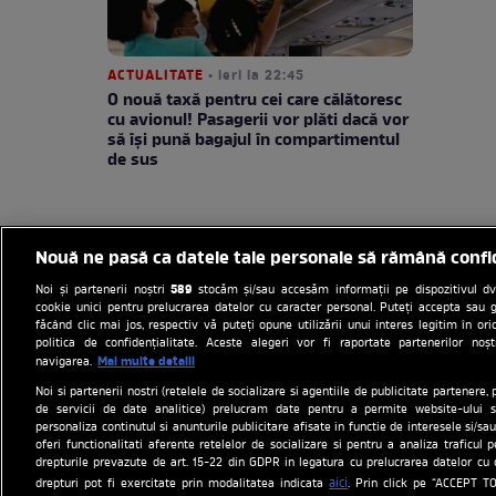
ACTUALITATE
• ieri la 22:45
O nouă taxă pentru cei care călătoresc
cu avionul! Pasagerii vor plăti dacă vor
să își pună bagajul în compartimentul
de sus
Nouă ne pasă ca datele tale personale să rămână confi
589
Noi și partenerii noștri
stocăm și/sau accesăm informații pe dispozitivul dvs.
cookie unici pentru prelucrarea datelor cu caracter personal. Puteți accepta sau g
făcând clic mai jos, respectiv vă puteți opune utilizării unui interes legitim în 
politica de confidențialitate. Aceste alegeri vor fi raportate partenerilor no
Mai multe detalii
navigarea.
Noi si partenerii nostri (retelele de socializare si agentiile de publicitate partenere, 
Politica de cookies
Gestion
de servicii de date analitice) prelucram date pentru a permite website-ului s
personaliza continutul si anunturile publicitare afisate in functie de interesele si/sau
Program An
oferi functionalitati aferente retelelor de socializare si pentru a analiza traficul 
drepturile prevazute de art. 15-22 din GDPR in legatura cu prelucrarea datelor cu 
Site-uri Antena Group
aici
drepturi pot fi exercitate prin modalitatea indicata
. Prin click pe “ACCEPT TO