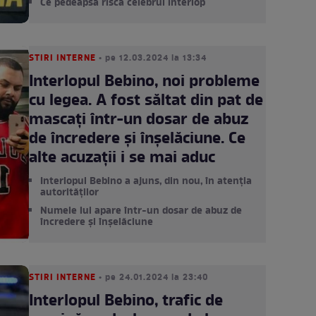
Ce pedeapsă riscă celebrul interlop
STIRI INTERNE
• pe 12.03.2024 la 13:34
Interlopul Bebino, noi probleme
cu legea. A fost săltat din pat de
mascați într-un dosar de abuz
de încredere și înșelăciune. Ce
alte acuzații i se mai aduc
Interlopul Bebino a ajuns, din nou, în atenția
autorităților
Numele lui apare într-un dosar de abuz de
încredere și înșelăciune
STIRI INTERNE
• pe 24.01.2024 la 23:40
Interlopul Bebino, trafic de