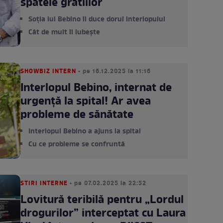
spatele gratiilor
Soția lui Bebino îi duce dorul interlopului
Cât de mult îl iubește
SHOWBIZ INTERN
• pe 16.12.2025 la 11:16
Interlopul Bebino, internat de
urgență la spital! Ar avea
probleme de sănătate
Interlopul Bebino a ajuns la spital
Cu ce probleme se confruntă
STIRI INTERNE
• pe 07.02.2025 la 22:52
Lovitură teribilă pentru „Lordul
drogurilor” interceptat cu Laura