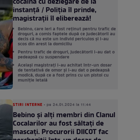
cocaină cu dezlegare de la
instanță / Poliția îl prinde,
magistrații îl eliberează!
Bebino, care ieri a fost reținut pentru trafic de
droguri, a comis faptele după ce judecătorii au
decis că nu este un individ periculos și l-au
scos din arest la domiciliu
Pentru trafic de droguri, judecătorii i-au dat o
pedeapsă cu suspendare
Aceiași magistrați l-au achitat într-un dosar
de tentativă de omor și i-au dat o pedeapsă
modică, după ce a fost prins cu un pistol cu
muniție letală
STIRI INTERNE
• pe 24.01.2024 la 11:44
Bebino și alți membri din Clanul
Cocalarilor au fost săltați de
mascați. Procurorii DIICOT fac