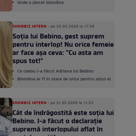
Unde a plecat blondina
SHOWBIZ INTERN
• pe 25.05.2026 la 17:56
Soția lui Bebino, gest suprem
pentru interlop! Nu orice femeie
ar face așa ceva: "Cu asta am
spus tot!"
Ce cadou i-a făcut Adriana lui Bebino
Blondina ar fi în stare de orice pentru soțul ei
SHOWBIZ INTERN
• pe 21.05.2026 la 11:52
Cât de îndrăgostită este soția lui
Bebino. I-a făcut o declarație
supremă interlopului aflat în