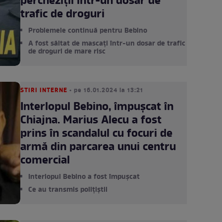
percheziții într-un dosar de
trafic de droguri
Problemele continuă pentru Bebino
A fost săltat de mascați într-un dosar de trafic
de droguri de mare risc
STIRI INTERNE
• pe 16.01.2024 la 13:21
Interlopul Bebino, împușcat în
Chiajna. Marius Alecu a fost
prins în scandalul cu focuri de
armă din parcarea unui centru
comercial
Interlopul Bebino a fost împușcat
Ce au transmis polițiștii