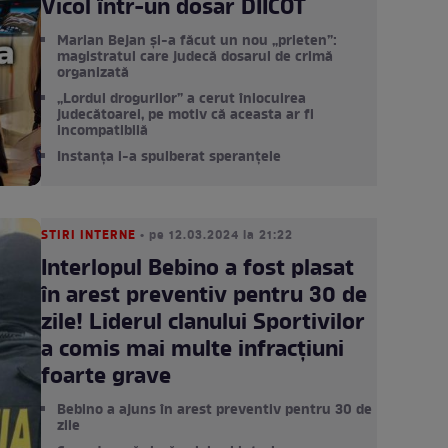
Vicol într-un dosar DIICOT
Marian Bejan și-a făcut un nou „prieten”:
magistratul care judecă dosarul de crimă
organizată
„Lordul drogurilor” a cerut înlocuirea
judecătoarei, pe motiv că aceasta ar fi
incompatibilă
Instanța i-a spulberat speranțele
STIRI INTERNE
• pe 12.03.2024 la 21:22
Interlopul Bebino a fost plasat
în arest preventiv pentru 30 de
zile! Liderul clanului Sportivilor
a comis mai multe infracțiuni
foarte grave
Bebino a ajuns în arest preventiv pentru 30 de
zile