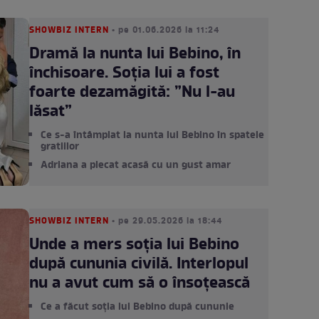
SHOWBIZ INTERN
• pe 01.06.2026 la 11:24
Dramă la nunta lui Bebino, în
închisoare. Soția lui a fost
foarte dezamăgită: ”Nu l-au
lăsat”
Ce s-a întâmplat la nunta lui Bebino în spatele
gratiilor
Adriana a plecat acasă cu un gust amar
SHOWBIZ INTERN
• pe 29.05.2026 la 18:44
Unde a mers soția lui Bebino
după cununia civilă. Interlopul
nu a avut cum să o însoțească
Ce a făcut soția lui Bebino după cununie