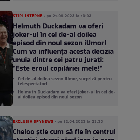
STIRI INTERNE
• pe 21.09.2023 la 13:03
Helmuth Duckadam va oferi
joker-ul în cel de-al doilea
episod din noul sezon iUmor!
Cum va influența acesta decizia
unuia dintre cei patru jurați:
"Este eroul copilăriei mele!"
Cel de-al doilea sezon iUmor, surpriză pentru
telespectatori
Helmuth Duckadam va oferi joker-ul în cel de-
al doilea episod din noul sezon
EXCLUSIV SPYNEWS
• pe 12.04.2023 la 23:35
Cheloo știe cum să fie în centrul