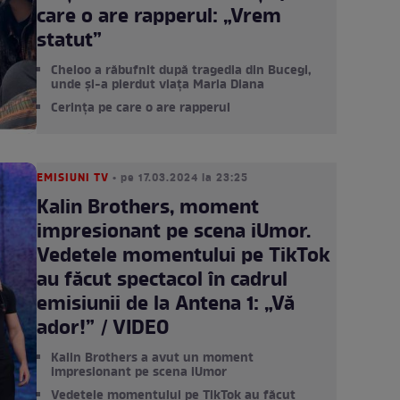
care o are rapperul: „Vrem
statut”
Cheloo a răbufnit după tragedia din Bucegi,
unde și-a pierdut viața Maria Diana
Cerința pe care o are rapperul
EMISIUNI TV
• pe 17.03.2024 la 23:25
Kalin Brothers, moment
impresionant pe scena iUmor.
Vedetele momentului pe TikTok
au făcut spectacol în cadrul
emisiunii de la Antena 1: „Vă
ador!” / VIDEO
Kalin Brothers a avut un moment
impresionant pe scena iUmor
Vedetele momentului pe TikTok au făcut