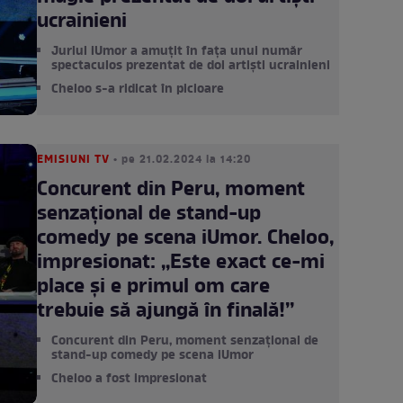
ucrainieni
Juriul iUmor a amuțit în fața unui număr
spectaculos prezentat de doi artiști ucrainieni
Cheloo s-a ridicat în picioare
EMISIUNI TV
• pe 21.02.2024 la 14:20
Concurent din Peru, moment
senzațional de stand-up
comedy pe scena iUmor. Cheloo,
impresionat: ,,Este exact ce-mi
place și e primul om care
trebuie să ajungă în finală!’’
Concurent din Peru, moment senzațional de
stand-up comedy pe scena iUmor
Cheloo a fost impresionat