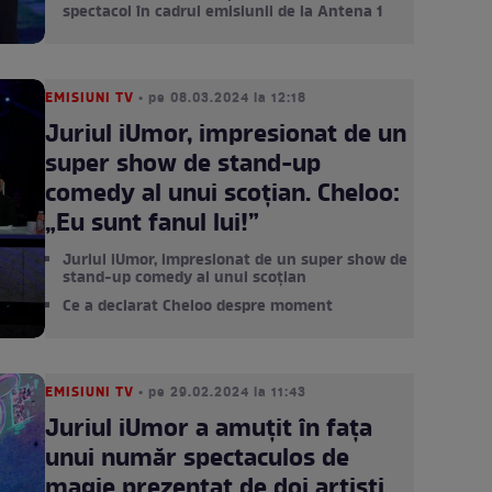
spectacol în cadrul emisiunii de la Antena 1
EMISIUNI TV
• pe 08.03.2024 la 12:18
Juriul iUmor, impresionat de un
super show de stand-up
comedy al unui scoțian. Cheloo:
„Eu sunt fanul lui!”
Juriul iUmor, impresionat de un super show de
stand-up comedy al unui scoțian
Ce a declarat Cheloo despre moment
EMISIUNI TV
• pe 29.02.2024 la 11:43
Juriul iUmor a amuțit în fața
unui număr spectaculos de
magie prezentat de doi artiști