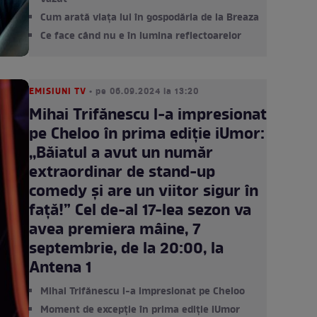
Cum arată viața lui în gospodăria de la Breaza
Ce face când nu e în lumina reflectoarelor
EMISIUNI TV
• pe 06.09.2024 la 13:20
Mihai Trifănescu l-a impresionat
pe Cheloo în prima ediție iUmor:
,,Băiatul a avut un număr
extraordinar de stand-up
comedy și are un viitor sigur în
față!” Cel de-al 17-lea sezon va
avea premiera mâine, 7
septembrie, de la 20:00, la
Antena 1
Mihai Trifănescu l-a impresionat pe Cheloo
Moment de excepție în prima ediție iUmor