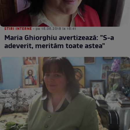
STIRI INTERNE
• pe 16.06.2018 la 16:41
Maria Ghiorghiu avertizează: "S-a
adeverit, merităm toate astea"