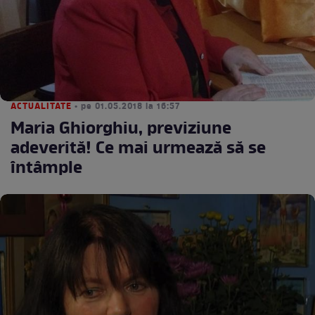
ACTUALITATE
• pe 01.05.2018 la 16:57
Maria Ghiorghiu, previziune
adeverită! Ce mai urmează să se
întâmple