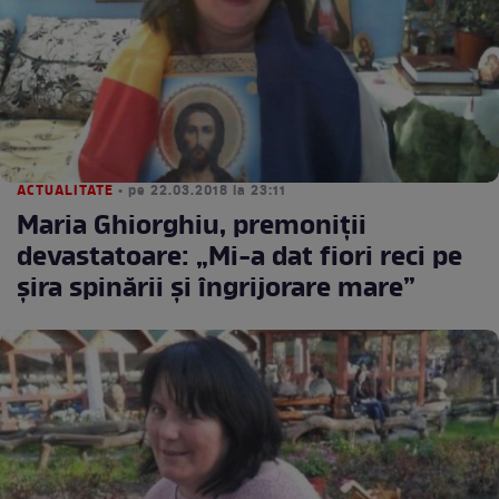
ACTUALITATE
• pe 22.03.2018 la 23:11
Maria Ghiorghiu, premoniții
devastatoare: „Mi-a dat fiori reci pe
șira spinării și îngrijorare mare”