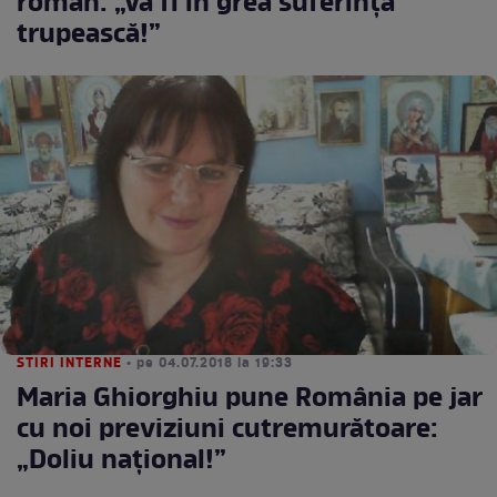
român: „Va fi în grea suferință
trupească!”
STIRI INTERNE
• pe 04.07.2018 la 19:33
Maria Ghiorghiu pune România pe jar
cu noi previziuni cutremurătoare:
„Doliu național!”