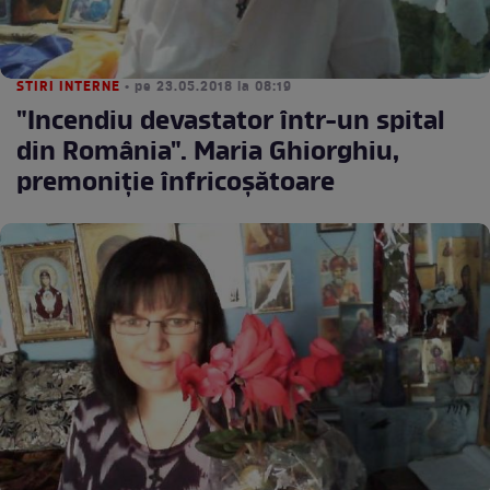
STIRI INTERNE
• pe 23.05.2018 la 08:19
"Incendiu devastator într-un spital
din România". Maria Ghiorghiu,
premoniție înfricoșătoare