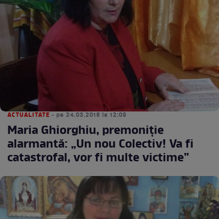
ACTUALITATE
• pe 24.03.2018 la 12:09
Maria Ghiorghiu, premoniție
alarmantă: „Un nou Colectiv! Va fi
catastrofal, vor fi multe victime”