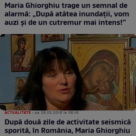
Maria Ghiorghiu trage un semnal de
alarmă: „După atâtea inundații, vom
auzi și de un cutremur mai intens!”
ACTUALITATE
• pe 28.03.2018 la 08:19
După două zile de activitate seismică
sporită, în România, Maria Ghiorghiu