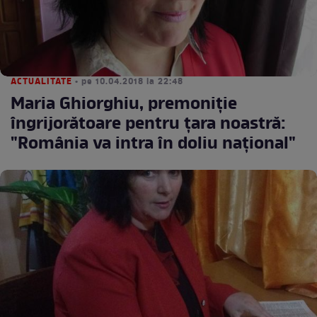
ACTUALITATE
• pe 10.04.2018 la 22:48
Maria Ghiorghiu, premoniţie
îngrijorătoare pentru ţara noastră:
"România va intra în doliu naţional"