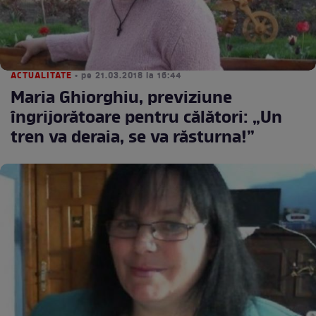
ACTUALITATE
• pe 21.03.2018 la 16:44
Maria Ghiorghiu, previziune
îngrijorătoare pentru călători: „Un
tren va deraia, se va răsturna!”