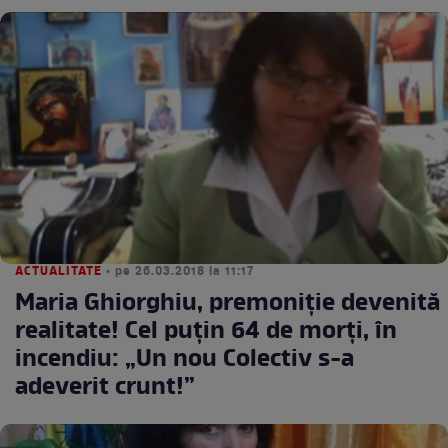
ACTUALITATE
• pe 26.03.2018 la 11:17
Maria Ghiorghiu, premoniție devenită
realitate! Cel puțin 64 de morți, în
incendiu: „Un nou Colectiv s-a
adeverit crunt!”