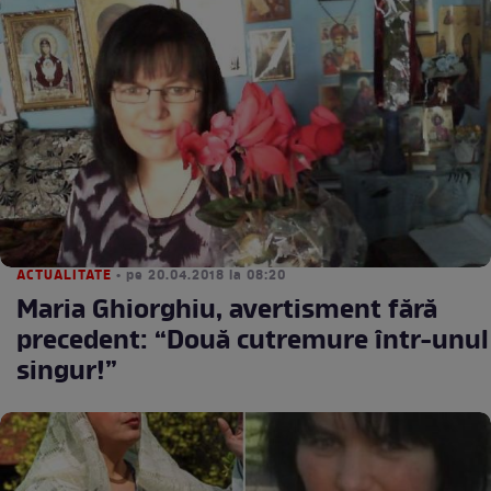
ACTUALITATE
• pe 20.04.2018 la 08:20
Maria Ghiorghiu, avertisment fără
precedent: “Două cutremure într-unul
singur!”