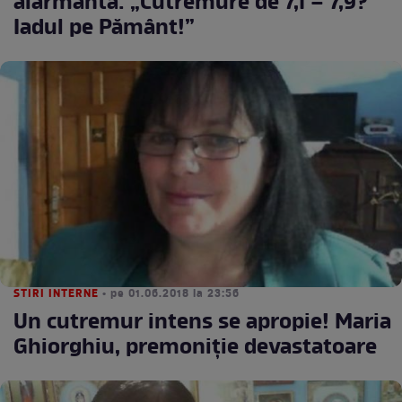
alarmantă: „Cutremure de 7,1 – 7,9?
Iadul pe Pământ!”
STIRI INTERNE
• pe 01.06.2018 la 23:56
Un cutremur intens se apropie! Maria
Ghiorghiu, premoniție devastatoare