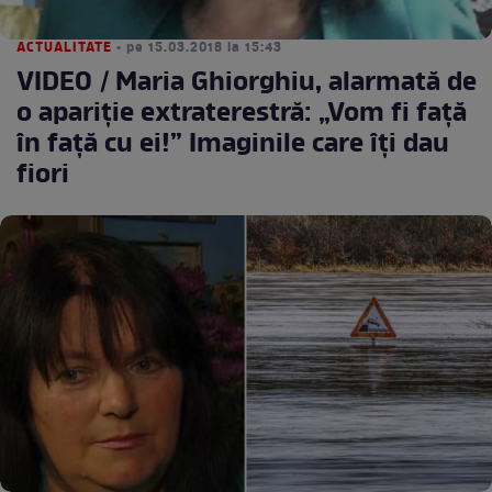
ACTUALITATE
• pe 15.03.2018 la 15:43
VIDEO / Maria Ghiorghiu, alarmată de
o apariție extraterestră: „Vom fi față
în față cu ei!” Imaginile care îți dau
fiori