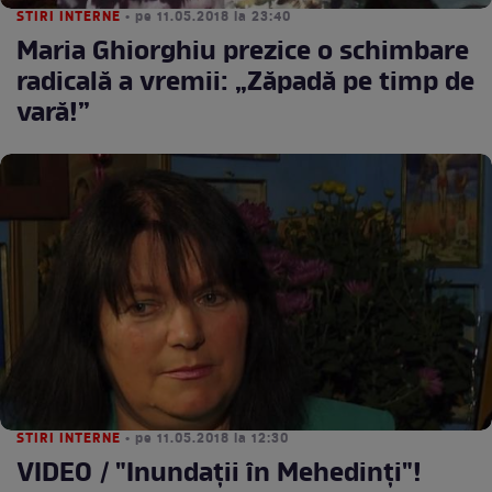
STIRI INTERNE
• pe 11.05.2018 la 23:40
Maria Ghiorghiu prezice o schimbare
radicală a vremii: „Zăpadă pe timp de
vară!”
STIRI INTERNE
• pe 11.05.2018 la 12:30
VIDEO / "Inundaţii în Mehedinţi"!