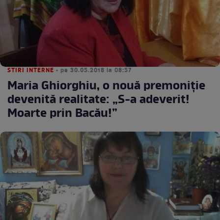
STIRI INTERNE
• pe 30.05.2018 la 08:57
Maria Ghiorghiu, o nouă premoniție
devenită realitate: „S-a adeverit!
Moarte prin Bacău!”