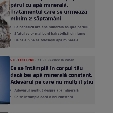
părul cu apă minerală.
Tratamentul care se urmează
minim 2 săptămâni
Ce beneficii are apa minerală asupra părului
Sfatul celor mai buni hairstyliști din lume
De ce e bine să folosești apa minerală
STIRI INTERNE
• pe 03.07.2022 la 23:42
Ce se întâmplă în corpul tău
dacă bei apă minerală constant.
Adevărul pe care nu mulți îl știu
Adevărul neștiut despre apa minerală
Ce se întâmplă dacă o bei constant