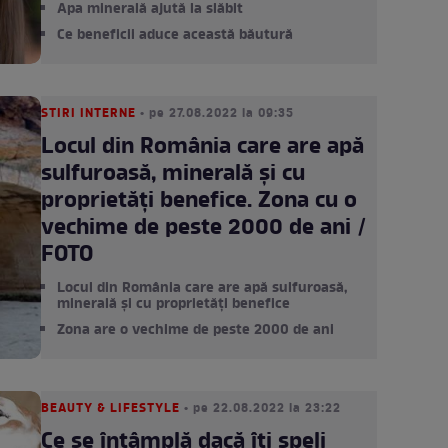
Apa minerală ajută la slăbit
Ce beneficii aduce această băutură
STIRI INTERNE
• pe 27.08.2022 la 09:35
Locul din România care are apă
sulfuroasă, minerală și cu
proprietăți benefice. Zona cu o
vechime de peste 2000 de ani /
FOTO
Locul din România care are apă sulfuroasă,
minerală și cu proprietăți benefice
Zona are o vechime de peste 2000 de ani
BEAUTY & LIFESTYLE
• pe 22.08.2022 la 23:22
Ce se întâmplă dacă îți speli