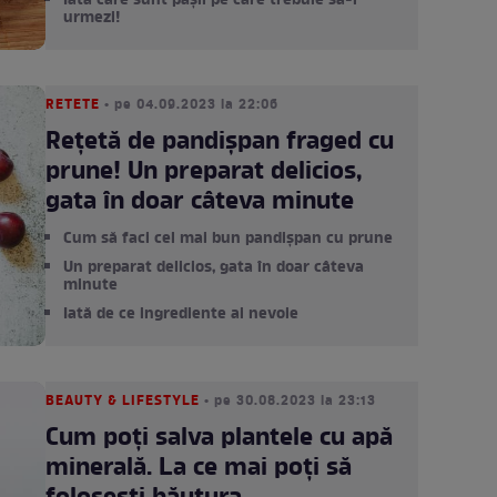
Iată care sunt pașii pe care trebuie să-i
urmezi!
RETETE
• pe 04.09.2023 la 22:06
Rețetă de pandișpan fraged cu
prune! Un preparat delicios,
gata în doar câteva minute
Cum să faci cel mai bun pandișpan cu prune
Un preparat delicios, gata în doar câteva
minute
Iată de ce ingrediente ai nevoie
BEAUTY & LIFESTYLE
• pe 30.08.2023 la 23:13
Cum poți salva plantele cu apă
minerală. La ce mai poți să