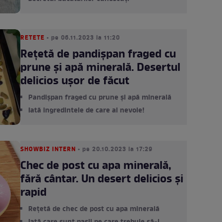
RETETE
• pe 06.11.2023 la 11:20
Rețetă de pandișpan fraged cu
prune și apă minerală. Desertul
delicios ușor de făcut
Pandișpan fraged cu prune și apă minerală
Iată ingredintele de care ai nevoie!
SHOWBIZ INTERN
• pe 20.10.2023 la 17:29
Chec de post cu apa minerală,
fără cântar. Un desert delicios și
rapid
Rețetă de chec de post cu apa minerală