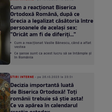
Cum a reacționat Biserica
Ortodoxă Română, după ce
Grecia a legalizat căsătoria între
persoanele de același sex:
”Oricât am fi de diferiţi...”
Cum a reacționat Vasile Bănescu, când a aflat
vestea
Ce șanse sunt ca acest lucru să se întâmple și
în România
STIRI INTERNE
• pe 26.10.2023 la 23:51
Decizia importantă luată
de Biserica Ortodoxă! Toți
românii trebuie să știe asta!
Ce va apărea în calendarul