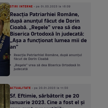
STIRI INTERNE
• pe 01.03.2023 la 16:09
Reacția Patriarhiei Române,
după anunțul făcut de Dorin
Cioabă. „Regele” vrea să dea
Biserica Ortodoxă în judecată:
„Așa a funcționat lumea mii de
an”
Reacția Patriarhiei Române, după anunțul
făcut de Dorin Cioabă
„Regele” vrea să dea Biserica Ortodoxă în
judecată
ACTUALITATE
• pe 20.01.2023 la 11:50
Sf. Eftimie, sărbătorit pe 20
ianuarie 2023. Cine a fost el și