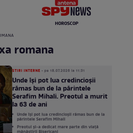
HOROSCOP
ROMANA
oxa romana
STIRI INTERNE
• pe 18.07.2026 la 11:31
Unde își pot lua credincioșii
rămas bun de la părintele
Serafim Mihali. Preotul a murit
la 63 de ani
Unde își pot lua credincioșii rămas bun de la
părintele Serafim Mihali
Preotul și-a dedicat mare parte din viață
mănăstirii Bisericani