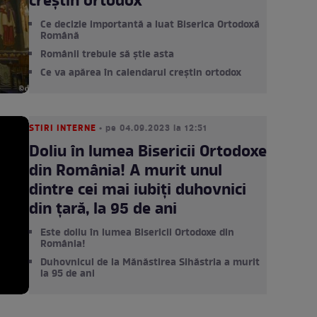
creștin ortodox
Ce decizie importantă a luat Biserica Ortodoxă
Română
Românii trebuie să știe asta
Ce va apărea în calendarul creștin ortodox
STIRI INTERNE
• pe 04.09.2023 la 12:51
Doliu în lumea Bisericii Ortodoxe
din România! A murit unul
dintre cei mai iubiți duhovnici
din țară, la 95 de ani
Este doliu în lumea Bisericii Ortodoxe din
România!
Duhovnicul de la Mănăstirea Sihăstria a murit
la 95 de ani