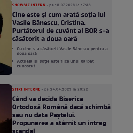
SHOWBIZ INTERN
• pe 18.07.2023 la 17:38
Cine este și cum arată soția lui
Vasile Bănescu, Cristina.
Purtătorul de cuvânt al BOR s-a
căsătorit a doua oară
Cu cine s-a căsătorit Vasile Bănescu pentru a
doua oară
Actuala lui soție este fiica unui bărbat
cunoscut
STIRI INTERNE
• pe 24.04.2023 la 20:22
Când va decide Biserica
Ortodoxă Română dacă schimbă
sau nu data Paștelui.
Propunerea a stârnit un întreg
scandal