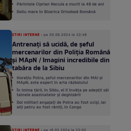
Părintele Ciprian Necula a murit la 48 de ani
Doliu mare în Biserica Ortodoxă Română
STIRI INTERNE
• pe 03.09.2024 la 22:48
Antrenați să ucidă, de șeful
mercenarilor din Poliția Română
și MApN / Imagini incredibile din
tabăra de la Sibiu
Horațiu Potra, șeful mercenarilor din MAI și
MApN, este expert în arta războiului
În inima țării, în Sibiu, el îi învăța pe adepții săi
tainele asasinatelor și deghizării
Doi militari angajați de Potra au fost uciși, iar
alți patru au fost răniți, în Congo
STIRI INTERNE
• pe 16.02.2024 la 22:02