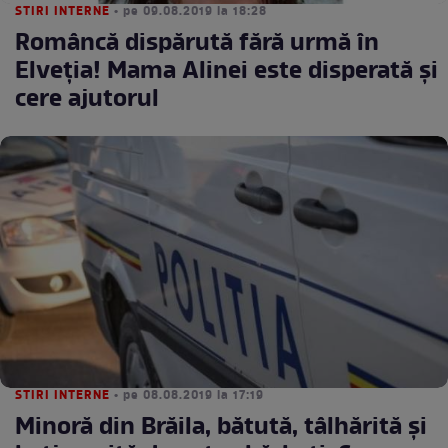
STIRI INTERNE
• pe 09.08.2019 la 18:28
Româncă dispărută fără urmă în
Elveţia! Mama Alinei este disperată şi
cere ajutorul
STIRI INTERNE
• pe 08.08.2019 la 17:19
Minoră din Brăila, bătută, tâlhărită și