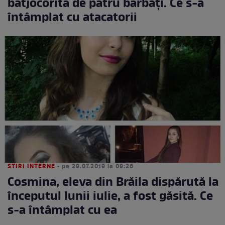
batjocorită de patru bărbați. Ce s-a
întâmplat cu atacatorii
STIRI INTERNE
• pe 29.07.2019 la 09:26
Cosmina, eleva din Brăila dispărută la
începutul lunii iulie, a fost găsită. Ce
s-a întâmplat cu ea