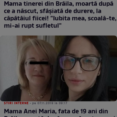
Mama tinerei din Brăila, moartă după
ce a născut, sfâșiată de durere, la
căpătâiul fiicei! "Iubita mea, scoală-te,
mi-ai rupt sufletul"
STIRI INTERNE
• pe 07.11.2019 la 09:17
Mama Anei Maria, fata de 19 ani din