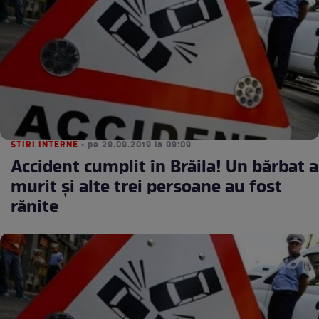
STIRI INTERNE
• pe 29.09.2019 la 09:09
Accident cumplit în Brăila! Un bărbat a
murit şi alte trei persoane au fost
rănite