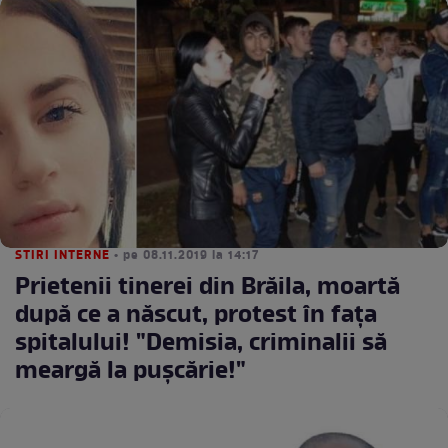
STIRI INTERNE
• pe 08.11.2019 la 14:17
Prietenii tinerei din Brăila, moartă
după ce a născut, protest în fața
spitalului! "Demisia, criminalii să
meargă la pușcărie!"