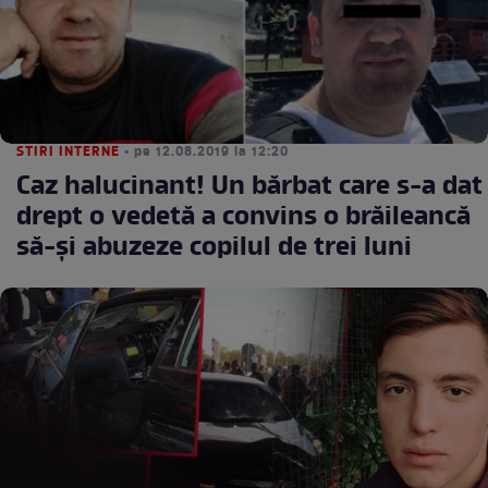
STIRI INTERNE
• pe 12.08.2019 la 12:20
Caz halucinant! Un bărbat care s-a dat
drept o vedetă a convins o brăileancă
să-şi abuzeze copilul de trei luni