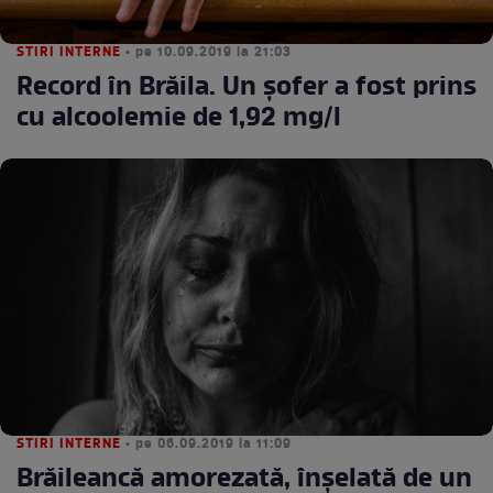
STIRI INTERNE
• pe 10.09.2019 la 21:03
Record în Brăila. Un şofer a fost prins
cu alcoolemie de 1,92 mg/l
STIRI INTERNE
• pe 06.09.2019 la 11:09
Brăileancă amorezată, înșelată de un