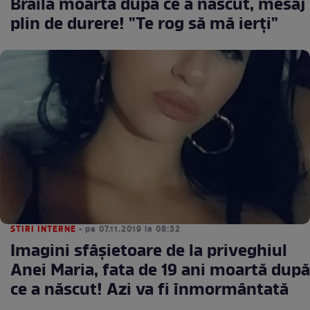
Brăila moartă după ce a născut, mesaj
plin de durere! "Te rog să mă ierți"
STIRI INTERNE
• pe 07.11.2019 la 08:32
Imagini sfâșietoare de la priveghiul
Anei Maria, fata de 19 ani moartă după
ce a născut! Azi va fi înmormântată