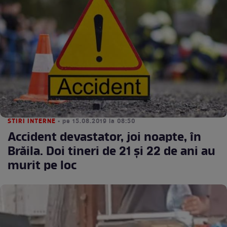
STIRI INTERNE
• pe 15.08.2019 la 08:50
Accident devastator, joi noapte, în
Brăila. Doi tineri de 21 şi 22 de ani au
murit pe loc