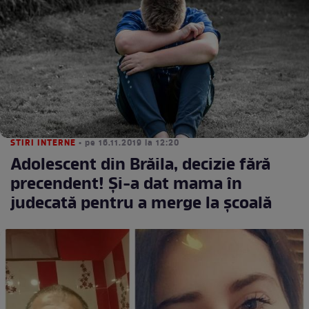
STIRI INTERNE
• pe 16.11.2019 la 12:20
Adolescent din Brăila, decizie fără
precendent! Și-a dat mama în
judecată pentru a merge la școală