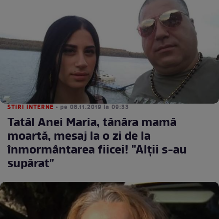
STIRI INTERNE
• pe 08.11.2019 la 09:33
Tatăl Anei Maria, tânăra mamă
moartă, mesaj la o zi de la
înmormântarea fiicei! "Alții s-au
supărat"