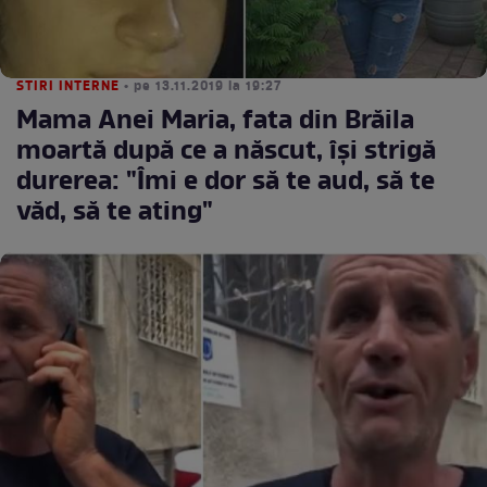
STIRI INTERNE
• pe 13.11.2019 la 19:27
Mama Anei Maria, fata din Brăila
moartă după ce a născut, îşi strigă
durerea: "Îmi e dor să te aud, să te
văd, să te ating"