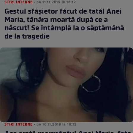
STIRI INTERNE
• pe 11.11.2019 la 16:12
Gestul sfâşietor făcut de tatăl Anei
Maria, tânăra moartă după ce a
născut! Se întâmplă la o săptămână
de la tragedie
STIRI INTERNE
• pe 10.11.2019 la 10:12