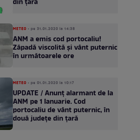
din țară
METEO
• pe 31.01.2020 la 14:38
ANM a emis cod portocaliu!
Zăpadă viscolită şi vânt puternic
în următoarele ore
METEO
• pe 01.01.2020 la 10:17
UPDATE / Anunț alarmant de la
ANM pe 1 Ianuarie. Cod
portocaliu de vânt puternic, în
două județe din țară