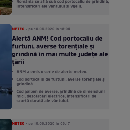
România se află sub cod portocaliu de grindină,
intensificări ale vântului și vijelii.
METEO
• pe 10.06.2020 la 18:06
Alertă ANM! Cod portocaliu de
furtuni, averse torențiale și
grindină în mai multe județe ale
țării
ANM a emis o serie de alerte meteo.
Cod portocaliu de furtuni, averse torențiale și
grindină.
Cod galben de averse, grindină de dimensiuni
mici, descărcări electrice, intensificări de
scurtă durată ale vântului.
METEO
• pe 10.06.2020 la 09:17