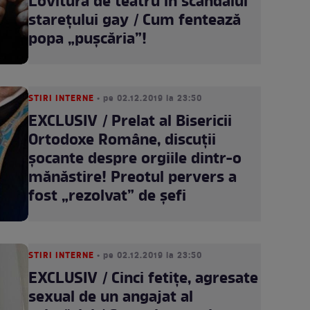
Lovitură de teatru în scandalul
stareţului gay / Cum fentează
popa „puşcăria”!
STIRI INTERNE
• pe 02.12.2019 la 23:50
EXCLUSIV / Prelat al Bisericii
Ortodoxe Române, discuţii
şocante despre orgiile dintr-o
mănăstire! Preotul pervers a
fost „rezolvat” de şefi
STIRI INTERNE
• pe 02.12.2019 la 23:50
EXCLUSIV / Cinci fetiţe, agresate
sexual de un angajat al