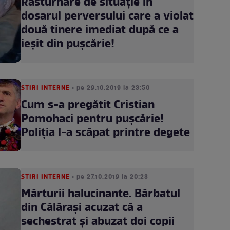
Răsturnare de situaţie în
dosarul perversului care a violat
două tinere imediat după ce a
ieşit din puşcărie!
STIRI INTERNE
• pe 29.10.2019 la 23:50
Cum s-a pregătit Cristian
Pomohaci pentru puşcărie!
Poliţia l-a scăpat printre degete
STIRI INTERNE
• pe 27.10.2019 la 20:23
Mărturii halucinante. Bărbatul
din Călărași acuzat că a
sechestrat și abuzat doi copii