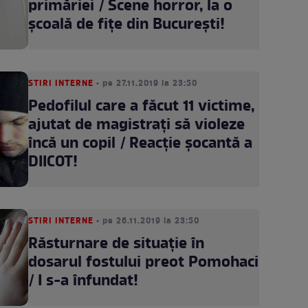
primăriei / Scene horror, la o
școală de fițe din București!
STIRI INTERNE
• pe 27.11.2019 la 23:50
Pedofilul care a făcut 11 victime,
ajutat de magistraţi să violeze
încă un copil / Reacţie şocantă a
DIICOT!
STIRI INTERNE
• pe 26.11.2019 la 23:50
Răsturnare de situaţie în
dosarul fostului preot Pomohaci
/ I s-a înfundat!