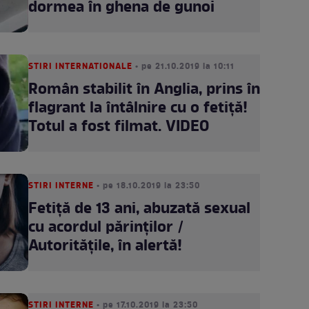
dormea în ghena de gunoi
STIRI INTERNATIONALE
• pe 21.10.2019 la 10:11
Român stabilit în Anglia, prins în
flagrant la întâlnire cu o fetiţă!
Totul a fost filmat. VIDEO
STIRI INTERNE
• pe 18.10.2019 la 23:50
Fetiţă de 13 ani, abuzată sexual
cu acordul părinţilor /
Autorităţile, în alertă!
STIRI INTERNE
• pe 17.10.2019 la 23:50