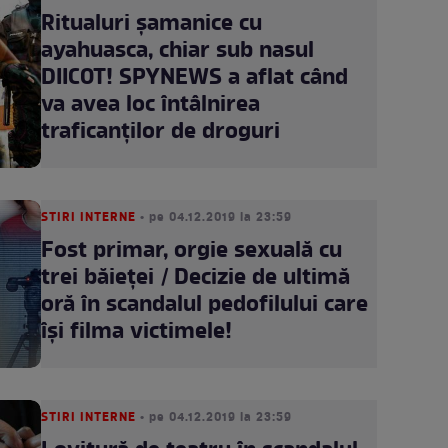
Ritualuri şamanice cu
ayahuasca, chiar sub nasul
DIICOT! SPYNEWS a aflat când
va avea loc întâlnirea
traficanţilor de droguri
STIRI INTERNE
• pe 04.12.2019 la 23:59
Fost primar, orgie sexuală cu
trei băieţei / Decizie de ultimă
oră în scandalul pedofilului care
îşi filma victimele!
STIRI INTERNE
• pe 04.12.2019 la 23:59