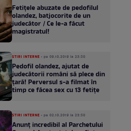
Fetiţele abuzate de pedofilul
olandez, batjocorite de un
judecător / Ce le-a făcut
magistratul!
STIRI INTERNE
• pe 09.10.2019 la 23:50
Pedofil olandez, ajutat de
judecătorii români să plece din
ţară! Perversul s-a filmat în
timp ce făcea sex cu 13 fetiţe
STIRI INTERNE
• pe 02.10.2019 la 23:50
Anunț incredibil al Parchetului