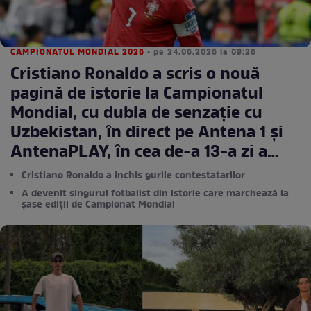
CAMPIONATUL MONDIAL 2026
• pe 24.06.2026 la 09:26
Cristiano Ronaldo a scris o nouă
pagină de istorie la Campionatul
Mondial, cu dubla de senzație cu
Uzbekistan, ȋn direct pe Antena 1 și
AntenaPLAY, ȋn cea de-a 13-a zi a
competiţiei, lider de audienţă
Cristiano Ronaldo a închis gurile contestatarilor
A devenit singurul fotbalist din istorie care marchează la
șase ediții de Campionat Mondial