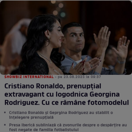
SHOWBIZ INTERNATIONAL
• pe 23.08.2025 la 09:37
Cristiano Ronaldo, prenupțial
extravagant cu logodnica Georgina
Rodriguez. Cu ce rămâne fotomodelul
Cristiano Ronaldo și Geprgina Rodriguez au stabilit o
înțelegere prenupțială
Presa iberică subliniază că zvonurile despre o despărțire au
fost negate de familia fotbalistului