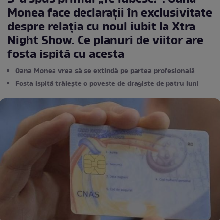
S-a spus primul „Te iubesc!”. Oana
Monea face declarații în exclusivitate
despre relația cu noul iubit la Xtra
Night Show. Ce planuri de viitor are
fosta ispită cu acesta
Oana Monea vrea să se extindă pe partea profesională
Fosta ispită trăiește o poveste de dragiste de patru luni