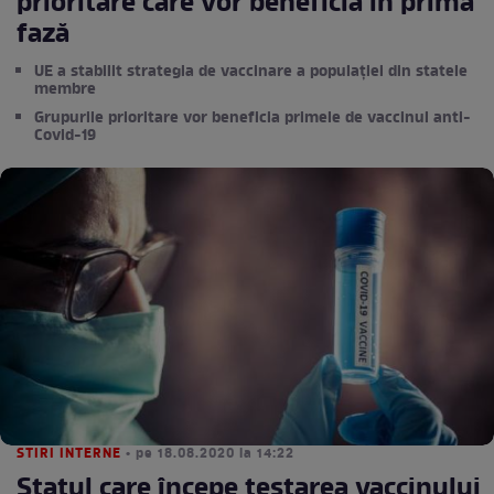
prioritare care vor beneficia în primă
fază
UE a stabilit strategia de vaccinare a populației din statele
membre
Grupurile prioritare vor beneficia primele de vaccinul anti-
Covid-19
STIRI INTERNE
• pe 18.08.2020 la 14:22
Statul care începe testarea vaccinului