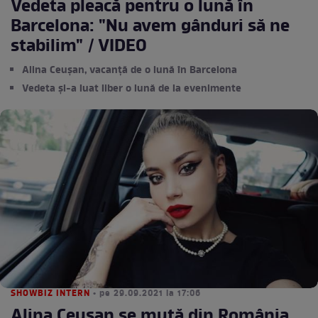
Vedeta pleacă pentru o lună în
Barcelona: "Nu avem gânduri să ne
stabilim" / VIDEO
Alina Ceușan, vacanță de o lună în Barcelona
Vedeta și-a luat liber o lună de la evenimente
SHOWBIZ INTERN
• pe 29.09.2021 la 17:06
Alina Ceușan se mută din România.