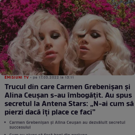
EMISIUNI TV
• pe 17.03.2022 la 13:11
Trucul din care Carmen Grebenișan și
Alina Ceușan s-au îmbogățit. Au spus
secretul la Antena Stars: „N-ai cum să
pierzi dacă îți place ce faci”
Carmen Grebenișan și Alina Ceușan au dezvăluit secretul
succesului