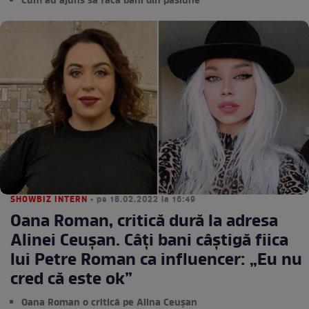
Cum au ajuns să facă bani din pasiune
SHOWBIZ INTERN
• pe 18.02.2022 la 16:49
Oana Roman, critică dură la adresa
Alinei Ceușan. Câți bani câștigă fiica
lui Petre Roman ca influencer: „Eu nu
cred că este ok”
Oana Roman o critică pe Alina Ceușan