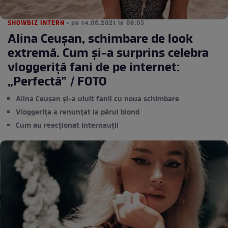
SHOWBIZ INTERN
• pe 14.06.2021 la 09:05
Alina Ceușan, schimbare de look
extremă. Cum și-a surprins celebra
vloggeriță fani de pe internet:
„Perfectă” / FOTO
Alina Ceușan și-a uluit fanii cu noua schimbare
Vloggerița a renunțat la părul blond
Cum au reacționat internauții