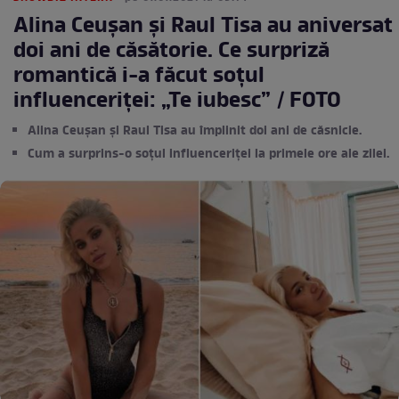
Alina Ceușan și Raul Tisa au aniversat
doi ani de căsătorie. Ce surpriză
romantică i-a făcut soțul
influenceriței: „Te iubesc” / FOTO
Alina Ceușan și Raul Tisa au împlinit doi ani de căsnicie.
Cum a surprins-o soțul influenceriței la primele ore ale zilei.