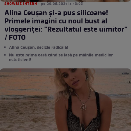
SHOWBIZ INTERN
• pe 29.06.2021 la 13:05
Alina Ceușan și-a pus silicoane!
Primele imagini cu noul bust al
vloggeriței: ”Rezultatul este uimitor”
/ FOTO
Alina Ceușan, decizie radicală!
Nu este prima oară când se lasă pe mâinile medicilor
esteticieni!