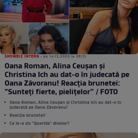
SHOWBIZ INTERN
• pe 14.12.2020 la 08:21
Oana Roman, Alina Ceușan și
Christina Ich au dat-o în judecată pe
Oana Zăvoranu! Reacția brunetei:
”Sunteți fierte, pielițelor” / FOTO
Oana Roman, Alina Ceușan și Christina Ich au dat-o în
judecată pe Oana Zăvoranu!
Reacția brunetei!
Ce le-a zis ”Querida” divelor?