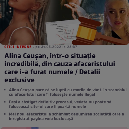
STIRI INTERNE
• pe 31.05.2022 la 23:37
Alina Ceușan, într-o situație
incredibilă, din cauza afaceristului
care i-a furat numele / Detalii
exclusive
Alina Ceușan pare că se luptă cu morile de vânt, în scandalul
cu afaceristul care îi folosește numele ilegal
Deși a câștigat definitiv procesul, vedeta nu poate să
folosească site-ul care îi poartă numele
Mai nou, afaceristul a schimbat denumirea societății care a
înregistrat pagina web buclucașă