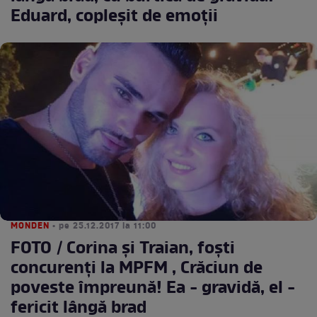
Eduard, copleşit de emoţii
MONDEN
• pe 25.12.2017 la 11:00
FOTO / Corina şi Traian, foşti
concurenţi la MPFM , Crăciun de
poveste împreună! Ea - gravidă, el -
fericit lângă brad