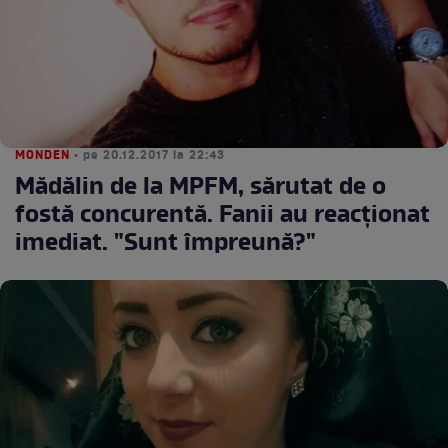
MONDEN
• pe 20.12.2017 la 22:43
Mădălin de la MPFM, sărutat de o
fostă concurentă. Fanii au reacţionat
imediat. "Sunt împreună?"