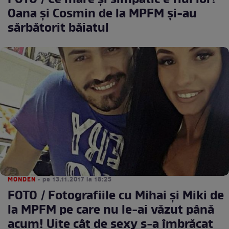
FOTO / Ce mare şi simpatic e fiul lor!
Oana și Cosmin de la MPFM şi-au
sărbătorit băiatul
MONDEN
• pe 13.11.2017 la 18:25
FOTO / Fotografiile cu Mihai și Miki de
la MPFM pe care nu le-ai văzut până
acum! Uite cât de sexy s-a îmbrăcat