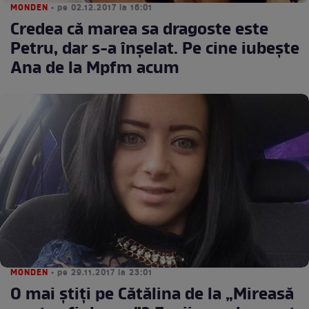
MONDEN
• pe 02.12.2017 la 16:01
Credea că marea sa dragoste este
Petru, dar s-a înșelat. Pe cine iubește
Ana de la Mpfm acum
MONDEN
• pe 29.11.2017 la 23:01
O mai știți pe Cătălina de la „Mireasă