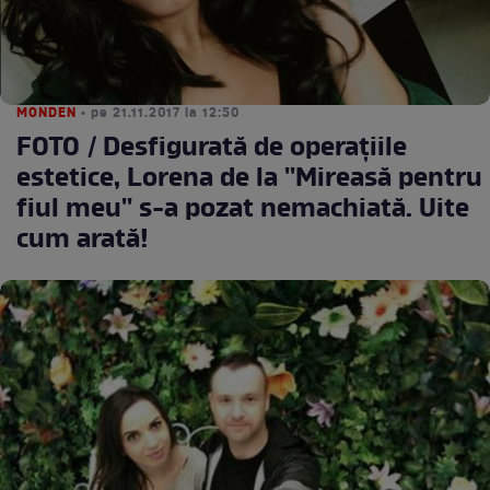
MONDEN
• pe 21.11.2017 la 12:50
FOTO / Desfigurată de operaţiile
estetice, Lorena de la ''Mireasă pentru
fiul meu'' s-a pozat nemachiată. Uite
cum arată!