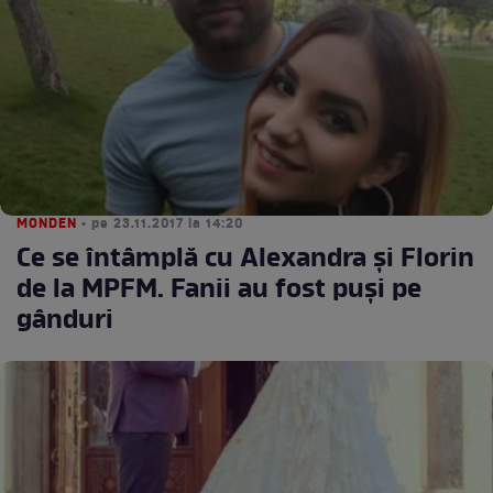
MONDEN
• pe 23.11.2017 la 14:20
Ce se întâmplă cu Alexandra şi Florin
de la MPFM. Fanii au fost puşi pe
gânduri