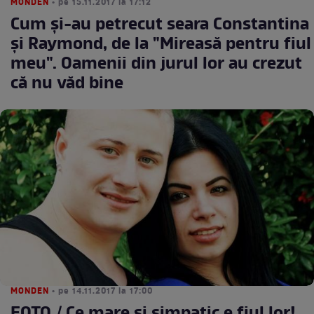
MONDEN
• pe 15.11.2017 la 17:12
Cum şi-au petrecut seara Constantina
şi Raymond, de la "Mireasă pentru fiul
meu". Oamenii din jurul lor au crezut
că nu văd bine
MONDEN
• pe 14.11.2017 la 17:00