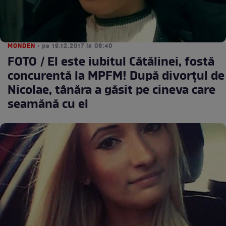
MONDEN
• pe 19.12.2017 la 08:40
FOTO / El este iubitul Cătălinei, fostă
concurentă la MPFM! După divorţul de
Nicolae, tânăra a găsit pe cineva care
seamănă cu el