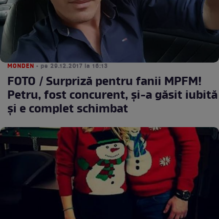
MONDEN
• pe 29.12.2017 la 16:13
FOTO / Surpriză pentru fanii MPFM!
Petru, fost concurent, și-a găsit iubită
și e complet schimbat