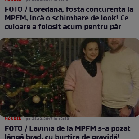
MONDEN
• pe 25.12.2017 la 16:15
FOTO / Loredana, fostă concurentă la
MPFM, încă o schimbare de look! Ce
culoare a folosit acum pentru păr
MONDEN
• pe 25.12.2017 la 12:50
FOTO / Lavinia de la MPFM s-a pozat
lângă brad, cu burtica de gravidă!