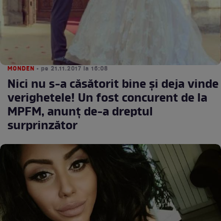
MONDEN
• pe 21.11.2017 la 16:08
Nici nu s-a căsătorit bine şi deja vinde
verighetele! Un fost concurent de la
MPFM, anunţ de-a dreptul
surprinzător