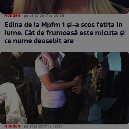
MONDEN
• pe 18.12.2017 la 20:38
Edina de la Mpfm 1 și-a scos fetița în
lume. Cât de frumoasă este micuța și
ce nume deosebit are
MONDEN
• pe 17.12.2017 la 18:30