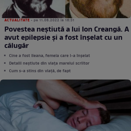
ACTUALITATE
• pe 11.08.2022 la 16:51
Povestea neștiută a lui Ion Creangă. A
avut epilepsie și a fost înșelat cu un
călugăr
Cine a fost Ileana, femeia care l-a înșelat
Detalii neștiute din viața marelui scriitor
Cum s-a stins din viață, de fapt