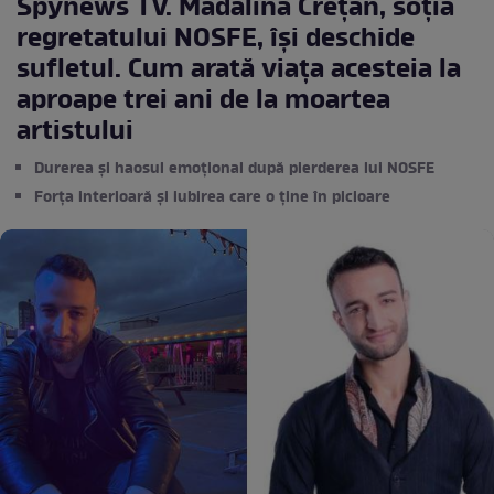
Spynews TV. Mădălina Crețan, soția
regretatului NOSFE, își deschide
sufletul. Cum arată viața acesteia la
aproape trei ani de la moartea
artistului
Durerea și haosul emoțional după pierderea lui NOSFE
Forța interioară și iubirea care o ține în picioare