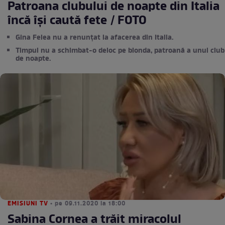
Patroana clubului de noapte din Italia
încă își caută fete / FOTO
Gina Felea nu a renunțat la afacerea din Italia.
Timpul nu a schimbat-o deloc pe blonda, patroană a unui club
de noapte.
EMISIUNI TV
• pe 09.11.2020 la 18:00
Sabina Cornea a trăit miracolul