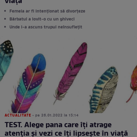
viață”
Femeia ar fi intenționat să divorțeze
Bărbatul a lovit-o cu un ghiveci
Unde i-a ascuns trupul neînsuflețit
ACTUALITATE
• pe 26.01.2022 la 15:14
TEST. Alege pana care îți atrage
atenția și vezi ce îți lipsește în viață