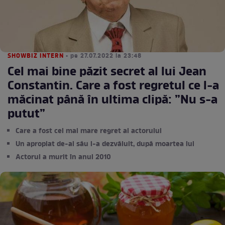
SHOWBIZ INTERN
• pe 27.07.2022 la 23:48
Cel mai bine păzit secret al lui Jean
Constantin. Care a fost regretul ce l-a
măcinat până în ultima clipă: ”Nu s-a
putut”
Care a fost cel mai mare regret al actorului
Un apropiat de-al său l-a dezvăluit, după moartea lui
Actorul a murit în anul 2010