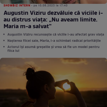
SHOWBIZ INTERN
• pe 10.08.2025 la 17:40
Augustin Viziru dezvăluie că viciile i-
au distrus viața: „Nu aveam limite.
Maria m-a salvat”
Augustin Viziru recunoaște că viciile i-au afectat grav viața
Nașterea fiicei sale, Maria, i-a schimbat radical prioritățile
Actorul își asumă greșelile și vrea să fie un model pentru
fiica lui