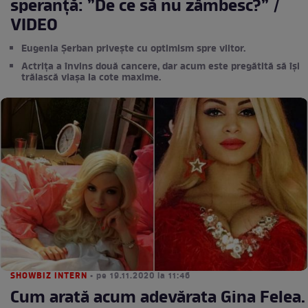
speranță: ”De ce să nu zâmbesc?” /
VIDEO
Eugenia Șerban privește cu optimism spre viitor.
Actrița a învins două cancere, dar acum este pregătită să își
trăiască viașa la cote maxime.
SHOWBIZ INTERN
• pe 19.11.2020 la 11:46
Cum arată acum adevărata Gina Felea.