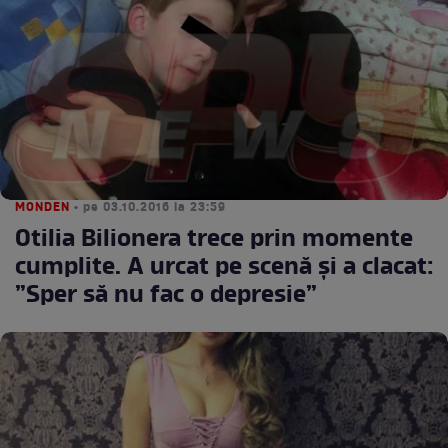
MONDEN
• pe 03.10.2016 la 23:59
Otilia Bilionera trece prin momente
cumplite. A urcat pe scenă și a clacat:
”Sper să nu fac o depresie”