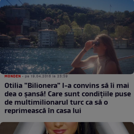
MONDEN
• pe 19.04.2016 la 23:59
Otilia ”Bilionera” l-a convins să îi mai
dea o șansă! Care sunt condițiile puse
de multimilionarul turc ca să o
reprimească în casa lui