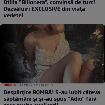
Otilia ”Bilionera”, convinsă de turc!
Dezvăluiri EXCLUSIVE din viața
vedetei
MONDEN
• pe 20.02.2017 la 23:59
Despărțire BOMBĂ! S-au iubit câteva
săptămâni și și-au spus ”Adio” fără