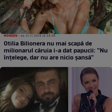
MONDEN
• pe 21.11.2016 la 23:59
Otilia Bilionera nu mai scapă de
milionarul căruia i-a dat papucii: ”Nu
înțelege, dar nu are nicio șansă”