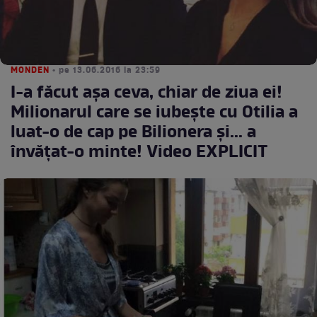
MONDEN
• pe 13.06.2016 la 23:59
I-a făcut așa ceva, chiar de ziua ei!
Milionarul care se iubește cu Otilia a
luat-o de cap pe Bilionera și... a
învățat-o minte! Video EXPLICIT