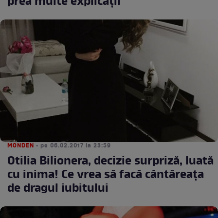
prea multe explicații
MONDEN
• pe 06.02.2017 la 23:59
Otilia Bilionera, decizie surpriză, luată
cu inima! Ce vrea să facă cântăreața
de dragul iubitului