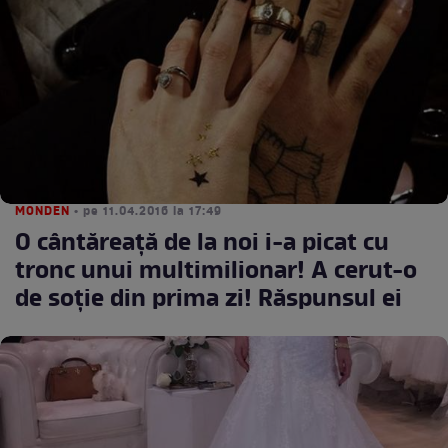
MONDEN
• pe 11.04.2016 la 17:49
O cântăreaţă de la noi i-a picat cu
tronc unui multimilionar! A cerut-o
de soţie din prima zi! Răspunsul ei