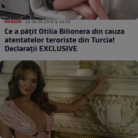
MONDEN
• pe 28.08.2016 la 23:59
Ce a pățit Otilia Bilionera din cauza
atentatelor teroriste din Turcia!
Declarații EXCLUSIVE