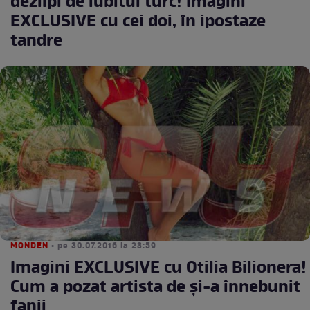
dezlipi de iubitul turc! Imagini
EXCLUSIVE cu cei doi, în ipostaze
tandre
MONDEN
• pe 30.07.2016 la 23:59
Imagini EXCLUSIVE cu Otilia Bilionera!
Cum a pozat artista de și-a înnebunit
fanii