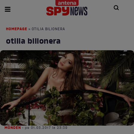
HOMEPAGE
» OTILIA BILIONERA
otilia bilionera
MONDEN
• pe 01.03.2017 la 23:59