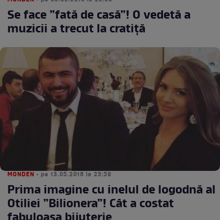
MONDEN
• pe 05.06.2016 la 23:59
Se face ”fată de casă”! O vedetă a
muzicii a trecut la cratiță
MONDEN
• pe 13.05.2016 la 23:59
Prima imagine cu inelul de logodnă al
Otiliei ”Bilionera”! Cât a costat
fabuloasa bijuterie