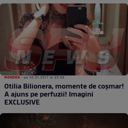
MONDEN
• pe 02.01.2017 la 23:59
Otilia Bilionera, momente de coșmar!
A ajuns pe perfuzii! Imagini
EXCLUSIVE