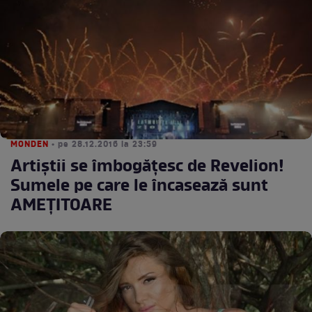
MONDEN
• pe 28.12.2016 la 23:59
Artiștii se îmbogățesc de Revelion!
Sumele pe care le încasează sunt
AMEȚITOARE