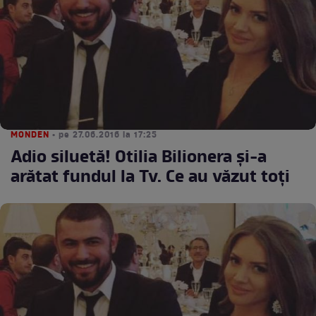
MONDEN
• pe 27.06.2016 la 17:25
Adio siluetă! Otilia Bilionera şi-a
arătat fundul la Tv. Ce au văzut toţi