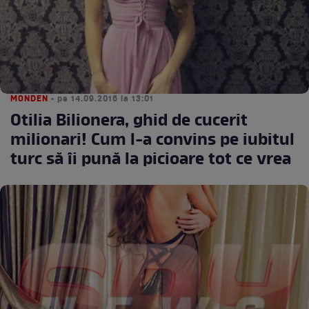
MONDEN
• pe 14.09.2016 la 13:01
Otilia Bilionera, ghid de cucerit
milionari! Cum l-a convins pe iubitul
turc să îi pună la picioare tot ce vrea