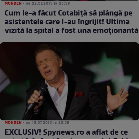
MONDEN
• pe 22.07.2015 la 23:59
Cum le-a făcut Cotabiță să plângă pe
asistentele care l-au îngrijit! Ultima
vizită la spital a fost una emoționantă
MONDEN
• pe 10.07.2015 la 23:59
EXCLUSIV! Spynews.ro a aflat de ce