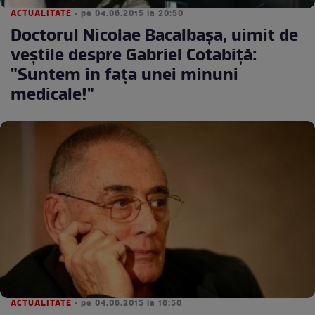
ACTUALITATE
• pe 04.06.2015 la 20:50
Doctorul Nicolae Bacalbaşa, uimit de
veştile despre Gabriel Cotabiţă:
"Suntem în faţa unei minuni
medicale!"
ACTUALITATE
• pe 04.06.2015 la 16:50