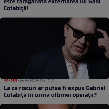
este tărăgănată externarea lui Gabi
Cotabiță!
MONDEN
• pe 04.07.2015 la 15:55
La ce riscuri ar putea fi expus Gabriel
Cotabiţă în urma ultimei operaţii?