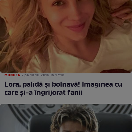
MONDEN
• pe 13.10.2015 la 17:18
Lora, palidă şi bolnavă! Imaginea cu
care şi-a îngrijorat fanii