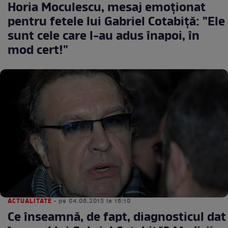
Horia Moculescu, mesaj emoţionat
pentru fetele lui Gabriel Cotabiţă: "Ele
sunt cele care l-au adus înapoi, în
mod cert!"
ACTUALITATE
• pe 04.06.2015 la 16:10
Ce înseamnă, de fapt, diagnosticul dat