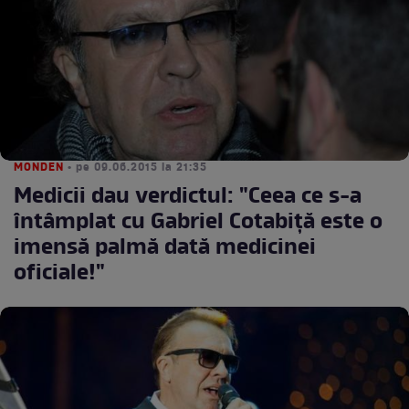
MONDEN
• pe 09.06.2015 la 21:35
Medicii dau verdictul: "Ceea ce s-a
întâmplat cu Gabriel Cotabiţă este o
imensă palmă dată medicinei
oficiale!"