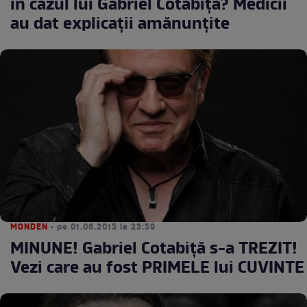
în cazul lui Gabriel Cotabiţă? Medicii
au dat explicaţii amănunţite
MONDEN
• pe 01.06.2015 la 23:59
MINUNE! Gabriel Cotabiță s-a TREZIT!
Vezi care au fost PRIMELE lui CUVINTE