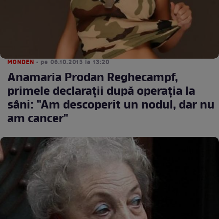
MONDEN
• pe 06.10.2015 la 13:20
Anamaria Prodan Reghecampf,
primele declaraţii după operaţia la
sâni: "Am descoperit un nodul, dar nu
am cancer"