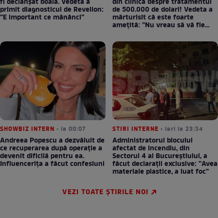
fi declanșat boala. Vedeta a
din clinică despre tratamentul
primit diagnosticul de Revelion:
de 500.000 de dolari! Vedeta a
”E important ce mănânci”
mărturisit că este foarte
amețită: ”Nu vreau să vă fie
milă”
SHOWBIZ INTERN
• la 00:07
STIRI INTERNE
• ieri la 23:54
Andreea Popescu a dezvăluit de
Administratorul blocului
ce recuperarea după operație a
afectat de incendiu, din
devenit dificilă pentru ea.
Sectorul 4 al Bucureștiului, a
Influencerița a făcut confesiuni
făcut declarații exclusive: ”Avea
materiale plastice, a luat foc”
VEZI TOATE ȘTIRILE NOI