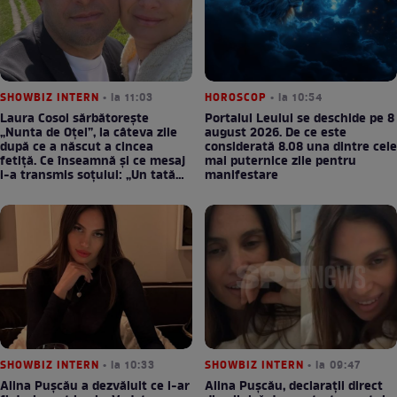
SHOWBIZ INTERN
• la 11:03
HOROSCOP
• la 10:54
Laura Cosoi sărbătorește
Portalul Leului se deschide pe 8
„Nunta de Oțel”, la câteva zile
august 2026. De ce este
după ce a născut a cincea
considerată 8.08 una dintre cele
fetiță. Ce înseamnă și ce mesaj
mai puternice zile pentru
i-a transmis soțului: „Un tată
manifestare
prezent schimbă totul”
SHOWBIZ INTERN
• la 10:33
SHOWBIZ INTERN
• la 09:47
Alina Pușcău a dezvăluit ce i-ar
Alina Pușcău, declarații direct