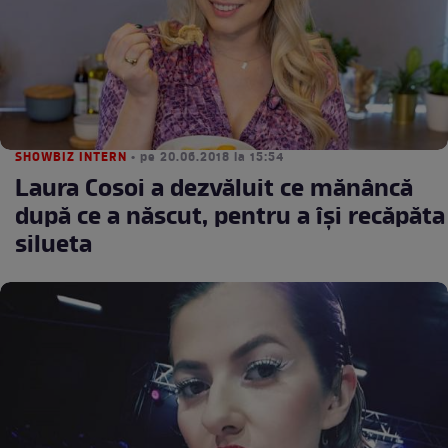
SHOWBIZ INTERN
• pe 20.06.2018 la 15:54
Laura Cosoi a dezvăluit ce mănâncă
după ce a născut, pentru a îşi recăpăta
silueta