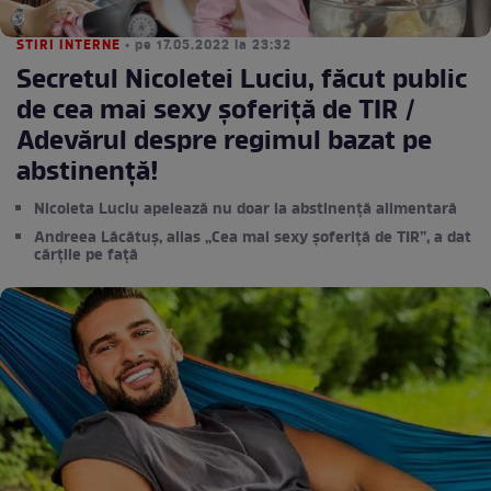
STIRI INTERNE
• pe 17.05.2022 la 23:32
Secretul Nicoletei Luciu, făcut public
de cea mai sexy șoferiță de TIR /
Adevărul despre regimul bazat pe
abstinență!
Nicoleta Luciu apelează nu doar la abstinență alimentară
Andreea Lăcătuș, alias „Cea mai sexy șoferiță de TIR”, a dat
cărțile pe față