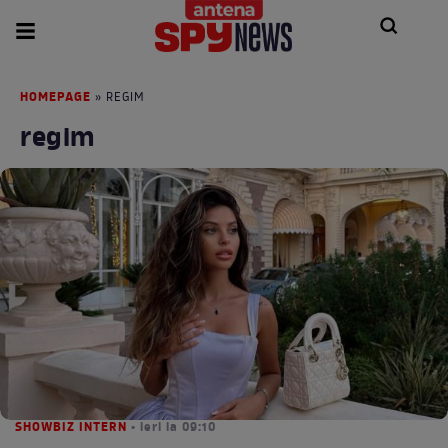
HOMEPAGE
» REGIM
regim
SHOWBIZ INTERN
• ieri la 09:10