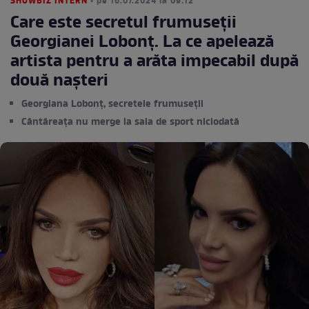
SHOWBIZ INTERN
• pe 16.07.2024 la 09:12
Care este secretul frumuseții
Georgianei Lobonț. La ce apelează
artista pentru a arăta impecabil după
două nașteri
Georgiana Lobonț, secretele frumuseții
Cântăreața nu merge la sala de sport niciodată