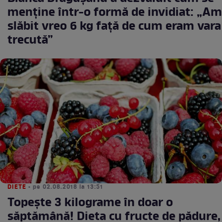
menține într-o formă de invidiat: „Am
slăbit vreo 6 kg față de cum eram vara
trecută”
DIETE
• pe 02.08.2018 la 13:51
Topește 3 kilograme în doar o
săptămână! Dieta cu fructe de pădure,