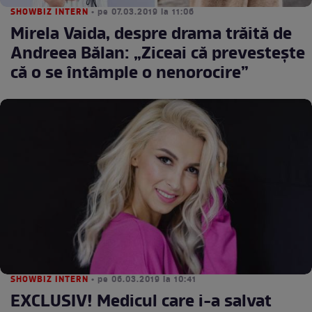
SHOWBIZ INTERN
• pe 07.03.2019 la 11:06
Mirela Vaida, despre drama trăită de
Andreea Bălan: „Ziceai că prevestește
că o se întâmple o nenorocire”
SHOWBIZ INTERN
• pe 06.03.2019 la 10:41
EXCLUSIV! Medicul care i-a salvat