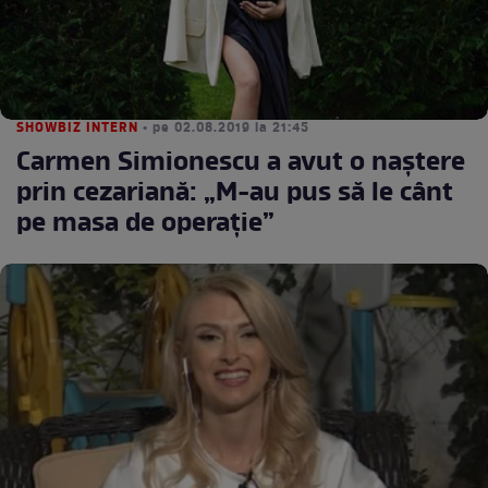
SHOWBIZ INTERN
• pe 02.08.2019 la 21:45
Carmen Simionescu a avut o naștere
prin cezariană: „M-au pus să le cânt
pe masa de operație”