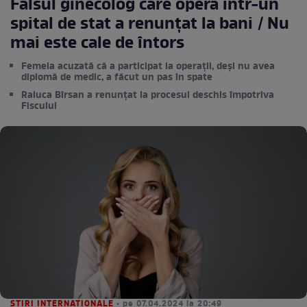
Falsul ginecolog care opera într-un
spital de stat a renunțat la bani / Nu
mai este cale de întors
Femeia acuzată că a participat la operații, deși nu avea
diplomă de medic, a făcut un pas în spate
Raluca Bîrsan a renunțat la procesul deschis împotriva
Fiscului
STIRI INTERNATIONALE
• pe 07.04.2024 la 20:49