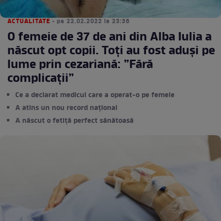
ACTUALITATE
• pe 22.02.2022 la 23:36
O femeie de 37 de ani din Alba Iulia a
născut opt copii. Toți au fost aduși pe
lume prin cezariană: ”Fără
complicații”
Ce a declarat medicul care a operat-o pe femeie
A atins un nou record național
A născut o fetiță perfect sănătoasă