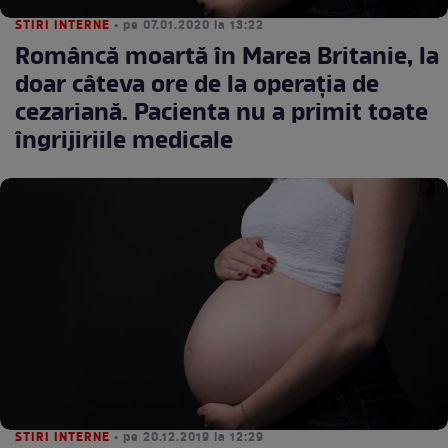
STIRI INTERNE
• pe 07.01.2020 la 13:22
Româncă moartă în Marea Britanie, la
doar câteva ore de la operația de
cezariană. Pacienta nu a primit toate
îngrijiriile medicale
STIRI INTERNE
• pe 20.12.2019 la 12:29