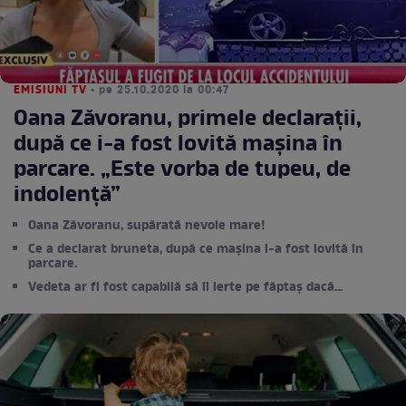
EMISIUNI TV
• pe 25.10.2020 la 00:47
Oana Zăvoranu, primele declarații,
după ce i-a fost lovită mașina în
parcare. „Este vorba de tupeu, de
indolență”
Oana Zăvoranu, supărată nevoie mare!
Ce a declarat bruneta, după ce mașina i-a fost lovită în
parcare.
Vedeta ar fi fost capabilă să îl ierte pe făptaș dacă...