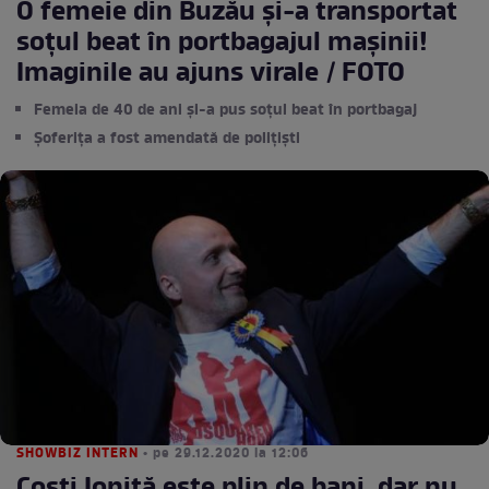
O femeie din Buzău și-a transportat
soțul beat în portbagajul mașinii!
Imaginile au ajuns virale / FOTO
Femeia de 40 de ani și-a pus soțul beat în portbagaj
Șoferița a fost amendată de polițiști
SHOWBIZ INTERN
• pe 29.12.2020 la 12:06