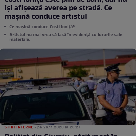
Costi Ioniță este plin de bani, dar nu
își afișează averea pe stradă. Ce
mașină conduce artistul
Ce mașină conduce Costi Ioniță?
Artistul nu mai vrea să iasă în evidență cu lururile sale
materiale.
STIRI INTERNE
• pe 26.11.2020 la 20:27