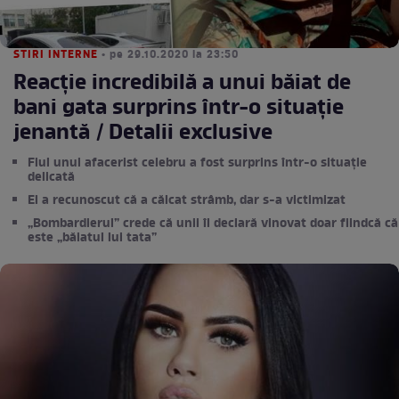
STIRI INTERNE
• pe 29.10.2020 la 23:50
Reacție incredibilă a unui băiat de
bani gata surprins într-o situație
jenantă / Detalii exclusive
Fiul unui afacerist celebru a fost surprins într-o situație
delicată
El a recunoscut că a călcat strâmb, dar s-a victimizat
„Bombardierul” crede că unii îl declară vinovat doar fiindcă că
este „băiatul lui tata”