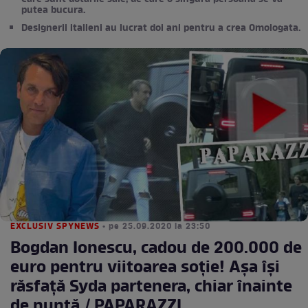
putea bucura.
Designerii italieni au lucrat doi ani pentru a crea Omologata.
EXCLUSIV SPYNEWS
• pe 25.09.2020 la 23:50
Bogdan Ionescu, cadou de 200.000 de
euro pentru viitoarea soție! Așa își
răsfață Syda partenera, chiar înainte
de nuntă / PAPARAZZI