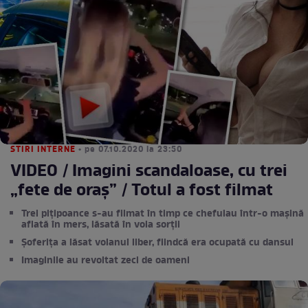
STIRI INTERNE
• pe 07.10.2020 la 23:50
VIDEO / Imagini scandaloase, cu trei
„fete de oraș” / Totul a fost filmat
Trei pițipoance s-au filmat în timp ce chefuiau într-o mașină
aflată în mers, lăsată în voia sorții
Șoferița a lăsat volanul liber, fiindcă era ocupată cu dansul
Imaginile au revoltat zeci de oameni