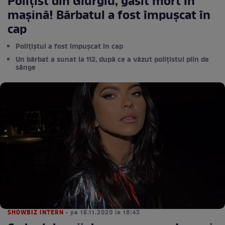
Polițist din Giurgiu, găsit mort în
mașină! Bărbatul a fost împușcat în
cap
Polițiștul a fost împușcat în cap
Un bărbat a sunat la 112, după ce a văzut polițistul plin de
sânge
SHOWBIZ INTERN
• pe 19.11.2020 la 16:45